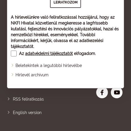
A hírlevelünkre való feliratkozással hozzájárul, hogy az
NKFI Hivatal közvetlenül megkeresse a legfrissebb
kutatási, fejlesztési és innovációs pályázatokkal, hazai és
nemzetközi hírekkel, eseményekkel. További
információkért, kérjük, olvassa el az
adatkezelési
tájékoztatót
.
Az
adatvédelmi tájékoztatót
elfogadom.
Beletekintek a legutóbbi hírlevélbe
Oldaltérkép
Hírlevél archívum
Nagyobb betű
RSS feliratkozás
English version