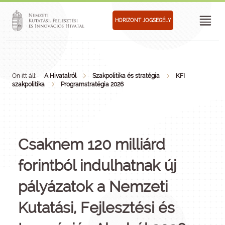
HORIZONT JOGSEGÉLY
Ön itt áll:
A Hivatalról
Szakpolitika és stratégia
KFI
szakpolitika
Programstratégia 2026
Csaknem 120 milliárd
forintból indulhatnak új
pályázatok a Nemzeti
Kutatási, Fejlesztési és