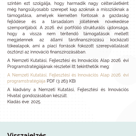
szintén ezt szolgálja, hogy harmadik nagy célterületként
még hangsúlyosabb szerepet kap azoknak a misszióknak a
támogatása, amelyek kiemelten fontosak a gazdaság
fejlődése és a társadalom jóllétének növekedése
szempontjából. A 2026. évi portfólió strukturális újdonsága,
hogy a vissza nem térítendő támogatások mellett
megjelennek az állami társfinanszírozású kockázati
tőkealapok, ami a piaci források fokozott szerepvállalását
ösztönzi az innováció finanszírozásában.
A Nemzeti Kutatási, Fejlesztési és Innovációs Alap 2026. évi
Programstratégiájának részletei itt tekinthetők meg:
A Nemzeti Kutatási, Fejlesztési és Innovációs Alap 2026. évi
programstratégiája
PDF (3 263 KB)
A kiadvány a Nemzeti Kutatási, Fejlesztési és Innovációs
Hivatal gondozásában készült.
Kiadás éve: 2025.
Visszajelzés