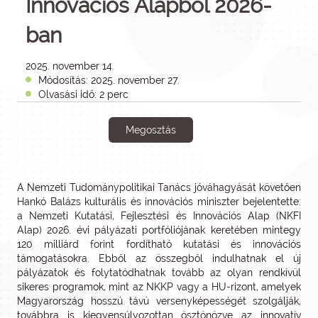
Innovációs Alapból 2026-
ban
2025. november 14.
Módosítás: 2025. november 27.
Olvasási idő: 2 perc
Megosztás
A Nemzeti Tudománypolitikai Tanács jóváhagyását követően
Hankó Balázs kulturális és innovációs miniszter bejelentette:
a Nemzeti Kutatási, Fejlesztési és Innovációs Alap (NKFI
Alap) 2026. évi pályázati portfóliójának keretében mintegy
120 milliárd forint fordítható kutatási és innovációs
támogatásokra. Ebből az összegből indulhatnak el új
pályázatok és folytatódhatnak tovább az olyan rendkívül
sikeres programok, mint az NKKP vagy a HU-rizont, amelyek
Magyarország hosszú távú versenyképességét szolgálják,
továbbra is kiegyensúlyozottan ösztönözve az innovatív