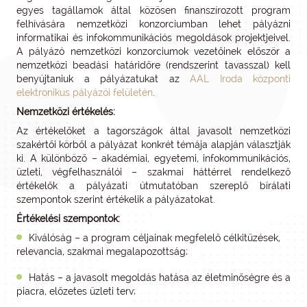
egyes tagállamok által közösen finanszírozott program
felhívására nemzetközi konzorciumban lehet pályázni
informatikai és infokommunikációs megoldások projektjeivel.
A pályázó nemzetközi konzorciumok vezetőinek először a
nemzetközi beadási határidőre (rendszerint tavasszal) kell
benyújtaniuk a pályázatukat az
AAL Iroda központi
elektronikus pályázói felületén
.
Nemzetközi értékelés:
Az értékelőket a tagországok által javasolt nemzetközi
szakértői körből a pályázat konkrét témája alapján választják
ki. A különböző – akadémiai, egyetemi, infokommunikációs,
üzleti, végfelhasználói – szakmai háttérrel rendelkező
értékelők a pályázati útmutatóban szereplő bírálati
szempontok szerint értékelik a pályázatokat.
Értékelési szempontok:
Kiválóság – a program céljainak megfelelő célkitűzések,
relevancia, szakmai megalapozottság;
Hatás – a javasolt megoldás hatása az életminőségre és a
piacra, előzetes üzleti terv;