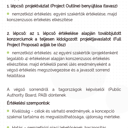
1. lépcső: projektvázlat (Project Outline) benyújtása (tavasz)
nemzetközi értékelés: egyéni szakértők értékelése, majd
konszenzusos értékelés elkészítése
2. lépcső: az 1. lépcső értékelése alapján továbbjutott
konzorciumok a teljesen kidolgozott projektjavaslatot (Full
Project Proposal) adják be (ősz)
nemzetközi értékelés: az egyéni szakértők (projektenként
legalább 4) értékelései alapján konszenzusos értékelés
elkészítése, majd értékelői panel ülés eredményeként a
végső értékelés megszövegezése és a javasolt sorrend
felállítása
A végső sorrendről a tagországok képviselői (Public
Authority Board, PAB) döntenek.
Értékelési szempontok:
Kiválóság – célok és várható eredmények, a koncepció
szakmai tartalma és megvalósíthatósága, újdonság mértéke;
Hatás – nemzetközi piaci lehetőségek, hasznosítás,