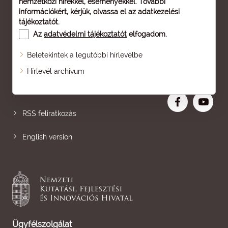
nemzetközi hírekkel, eseményekkel. További
információkért, kérjük, olvassa el az
adatkezelési
tájékoztatót
.
Az
adatvédelmi tájékoztatót
elfogadom.
Beletekintek a legutóbbi hírlevélbe
Oldaltérkép
Hírlevél archívum
Nagyobb betű
RSS feliratkozás
English version
Ügyfélszolgálat