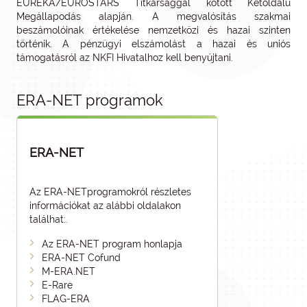
EUREKA/EUROSTARS Titkársággal kötött Kétoldalú
Megállapodás alapján. A megvalósítás szakmai
beszámolóinak értékelése nemzetközi és hazai szinten
történik. A pénzügyi elszámolást a hazai és uniós
támogatásról az NKFI Hivatalhoz kell benyújtani.
ERA-NET programok
ERA-NET
Az ERA-NETprogramokról részletes
információkat az alábbi oldalakon
találhat:.
Az ERA-NET program honlapja
ERA-NET Cofund
M-ERA.NET
E-Rare
FLAG-ERA