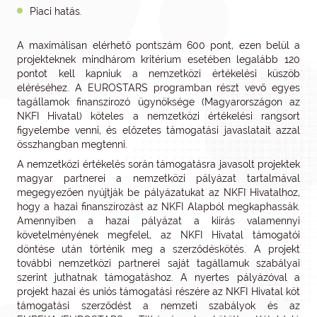
Piaci hatás.
A maximálisan elérhető pontszám 600 pont, ezen belül a
projekteknek mindhárom kritérium esetében legalább 120
pontot kell kapniuk a nemzetközi értékelési küszöb
eléréséhez. A EUROSTARS programban részt vevő egyes
tagállamok finanszírozó ügynöksége (Magyarországon az
NKFI Hivatal) köteles a nemzetközi értékelési rangsort
figyelembe venni, és előzetes támogatási javaslatait azzal
összhangban megtenni.
A nemzetközi értékelés során támogatásra javasolt projektek
magyar partnerei a nemzetközi pályázat tartalmával
megegyezően nyújtják be pályázatukat az NKFI Hivatalhoz,
hogy a hazai finanszírozást az NKFI Alapból megkaphassák.
Amennyiben a hazai pályázat a kiírás valamennyi
követelményének megfelel, az NKFI Hivatal támogatói
döntése után történik meg a szerződéskötés. A projekt
további nemzetközi partnerei saját tagállamuk szabályai
szerint juthatnak támogatáshoz. A nyertes pályázóval a
projekt hazai és uniós támogatási részére az NKFI Hivatal köt
támogatási szerződést a nemzeti szabályok és az