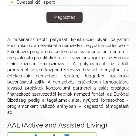
Olvasási idő: 9 perc
Megosztás
A társfinanszírozott pályázati konstrukció olyan pályázati
konstrukciók, amelyeknél a nemzetközi együttműködésben –
különböző programok célterületei és prioritásai mentén –
megvalósuló projekteket a részt vevő országok és az Európai
Unió közösen finanszírozzák. A pályázatokat az adott
programot kezelő központi szervezethez kell benyújtani, az
értékelésük nemzetközi szinten, független szakértők
bevonásával zajlik. A nemzetközi értékelésen támogatásra
javasolt projektek konzorciumi partnerei a saját országuk
finanszírozó szervezettől kapnak nemzeti forrást, az Európai
Bizottság pedig a tagállamok által nyújtott forrásokhoz –
programonként változó arányban – kiegészítő támogatást
ad.
AAL (Active and Assisted Living)