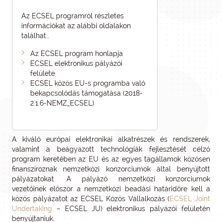
Az ECSEL programról részletes
információkat az alábbi oldalakon
találhat:.
Az ECSEL program honlapja
ECSEL elektronikus pályázói
felülete
ECSEL közös EU-s programba való
bekapcsolódás támogatása (2018-
2.1.6-NEMZ_ECSEL)
A kiváló európai elektronikai alkatrészek és rendszerek,
valamint a beágyazott technológiák fejlesztését célzó
program keretében az EU és az egyes tagállamok közösen
finanszíroznak nemzetközi konzorciumok által benyújtott
pályázatokat. A pályázó nemzetközi konzorciumok
vezetőinek először a nemzetközi beadási határidőre kell a
közös pályázatot az ECSEL Közös Vállalkozás (
ECSEL Joint
Undertaking
– ECSEL JU) elektronikus pályázói felületén
benyújtaniuk.