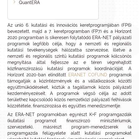
QuantERA
Az unió 6. kutatási és innovációs keretprogramjában (FP6)
bevezetett, majd a 7. keretprogramban (FP7) és a Horizont
2020 programban is sikeresen folytatódó ERA-NET pályázati
programok legfőbb célja, hogy a nemzeti és regionális
kutatási tevékenységek hálózatba szervezése, illetve a
nemzeti és regionális szintű kutatási programok kölcsönös
megnyitása által fejlessze az e téren végrehajtott
közfinanszírozású kutatási programok koordinációját. A
Horizont 2020-ban elindított
ERANET COFUND
programok
támogatják a közintézmények és a vállalkozások közötti
együttműködéseket, köztük a tagállamok közös pályázati
kezdeményezéseit. A programok végső célja az adott
területhez kapcsolódó közös nemzetközi pályázati felhívások
közzététele, finanszírozása és együttes menedzsmentje.
Az ERA-NET programokban egyrészt K+F programgazdák
(kutatási programot finanszírozó minisztériumok,
szervezetek), másrészt program-menedzserek (a
programgazda felügyelete alatt kutatási programokat