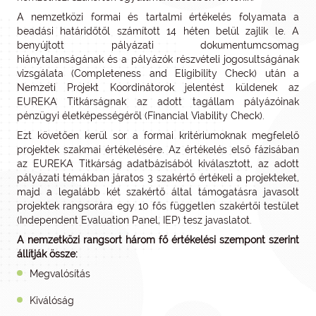
A nemzetközi formai és tartalmi értékelés folyamata a
beadási határidőtől számított 14 héten belül zajlik le. A
benyújtott pályázati dokumentumcsomag
hiánytalanságának és a pályázók részvételi jogosultságának
vizsgálata (Completeness and Eligibility Check) után a
Nemzeti Projekt Koordinátorok jelentést küldenek az
EUREKA Titkárságnak az adott tagállam pályázóinak
pénzügyi életképességéről (Financial Viability Check).
Ezt követően kerül sor a formai kritériumoknak megfelelő
projektek szakmai értékelésére. Az értékelés első fázisában
az EUREKA Titkárság adatbázisából kiválasztott, az adott
pályázati témákban járatos 3 szakértő értékeli a projekteket,
majd a legalább két szakértő által támogatásra javasolt
projektek rangsorára egy 10 fős független szakértői testület
(Independent Evaluation Panel, IEP) tesz javaslatot.
A nemzetközi rangsort három fő értékelési szempont szerint
állítják össze:
Megvalósítás
Kiválóság