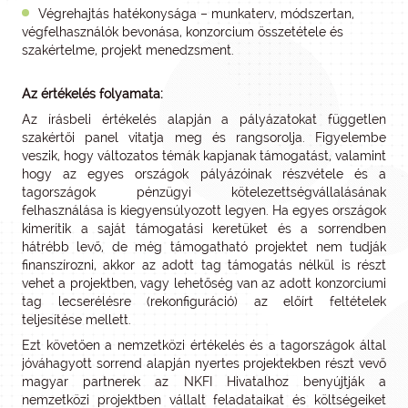
Végrehajtás hatékonysága – munkaterv, módszertan,
végfelhasználók bevonása, konzorcium összetétele és
szakértelme, projekt menedzsment.
Az értékelés folyamata:
Az írásbeli értékelés alapján a pályázatokat független
szakértői panel vitatja meg és rangsorolja. Figyelembe
veszik, hogy változatos témák kapjanak támogatást, valamint
hogy az egyes országok pályázóinak részvétele és a
tagországok pénzügyi kötelezettségvállalásának
felhasználása is kiegyensúlyozott legyen. Ha egyes országok
kimerítik a saját támogatási keretüket és a sorrendben
hátrébb levő, de még támogatható projektet nem tudják
finanszírozni, akkor az adott tag támogatás nélkül is részt
vehet a projektben, vagy lehetőség van az adott konzorciumi
tag lecserélésre (rekonfiguráció) az előírt feltételek
teljesítése mellett.
Ezt követően a nemzetközi értékelés és a tagországok által
jóváhagyott sorrend alapján nyertes projektekben részt vevő
magyar partnerek az NKFI Hivatalhoz benyújtják a
nemzetközi projektben vállalt feladataikat és költségeiket