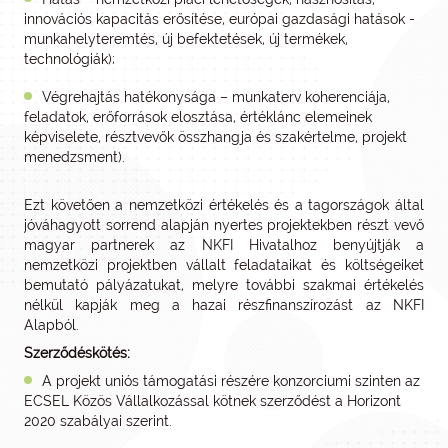
innovációs kapacitás erősítése, európai gazdasági hatások -
munkahelyteremtés, új befektetések, új termékek,
technológiák);
Végrehajtás hatékonysága – munkaterv koherenciája,
feladatok, erőforrások elosztása, értéklánc elemeinek
képviselete, résztvevők összhangja és szakértelme, projekt
menedzsment).
Ezt követően a nemzetközi értékelés és a tagországok által
jóváhagyott sorrend alapján nyertes projektekben részt vevő
magyar partnerek az NKFI Hivatalhoz benyújtják a
nemzetközi projektben vállalt feladataikat és költségeiket
bemutató pályázatukat, melyre további szakmai értékelés
nélkül kapják meg a hazai részfinanszírozást az NKFI
Alapból.
Szerződéskötés:
A projekt uniós támogatási részére konzorciumi szinten az
ECSEL Közös Vállalkozással kötnek szerződést a Horizont
2020 szabályai szerint.