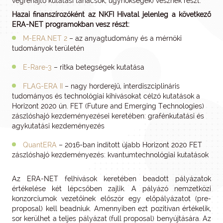
végrehajtó kutatási tanácsok, ügynökségek) vesznek részt.
Hazai finanszírozóként az NKFI Hivatal jelenleg a következő
ERA-NET programokban vesz részt:
M-ERA.NET 2
– az anyagtudomány és a mérnöki
tudományok területén
E-Rare-3
– ritka betegségek kutatása
FLAG-ERA II
– nagy horderejű, interdiszciplináris
tudományos és technológiai kihívásokat célzó kutatások a
Horizont 2020 ún. FET (Future and Emerging Technologies)
zászlóshajó kezdeményezései keretében: grafénkutatási és
agykutatási kezdeményezés
QuantERA
– 2016-ban indított újabb Horizont 2020 FET
zászlóshajó kezdeményezés: kvantumtechnológiai kutatások
Az ERA-NET felhívások keretében beadott pályázatok
értékelése két lépcsőben zajlik. A pályázó nemzetközi
konzorciumok vezetőinek először egy előpályázatot (pre-
proposal) kell beadniuk. Amennyiben ezt pozitívan értékelik,
sor kerülhet a teljes pályázat (full proposal) benyújtására. Az