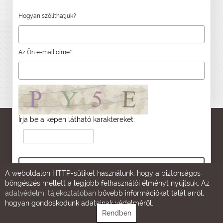
Hogyan szólíthatjuk?
Az Ön e-mail címe?
Írja be a képen látható karaktereket:
A weboldalon HTTP-sütiket használunk, hogy a biztonságos
böngészés mellett a legjobb felhasználói élményt nyújtsuk. Az
adatvédelmi tájékoztatóban
bővebb információkat talál arról,
hogyan gondoskodunk adatainak védelméről.
Rendben
A hírlevelünkre való feliratkozással hozzájárul, hogy az