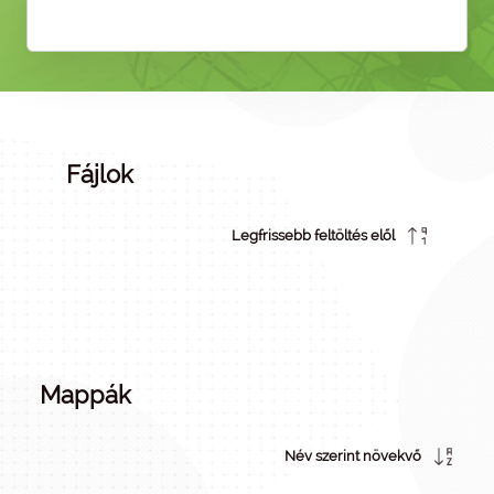
Fájlok
Legfrissebb feltöltés elől
Mappák
Név szerint növekvő