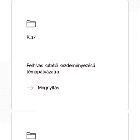
K_17
Felhívás kutatói kezdeményezésű
témapályázatra
Megnyitás