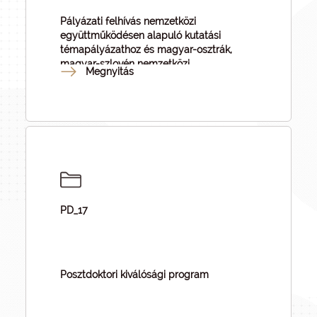
Pályázati felhívás nemzetközi
együttműködésen alapuló kutatási
témapályázathoz és magyar-osztrák,
magyar-szlovén nemzetközi
Megnyitás
együttműködésen alapuló kutatási
témapályázatokhoz
PD_17
Posztdoktori kiválósági program