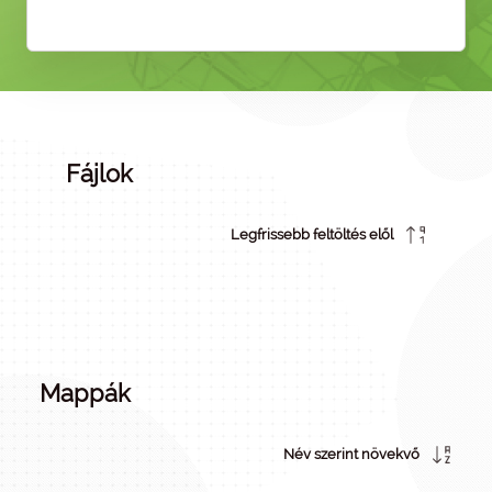
Fájlok
Legfrissebb feltöltés elől
Mappák
Név szerint növekvő