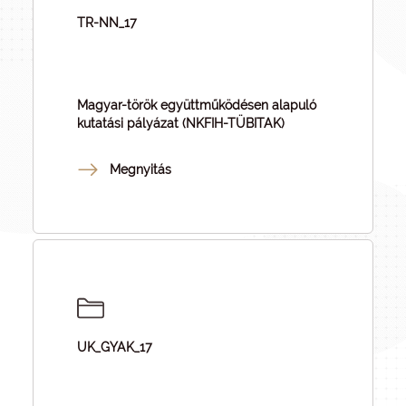
TR-NN_17
Magyar-török együttműködésen alapuló
kutatási pályázat (NKFIH-TÜBITAK)
Megnyitás
UK_GYAK_17