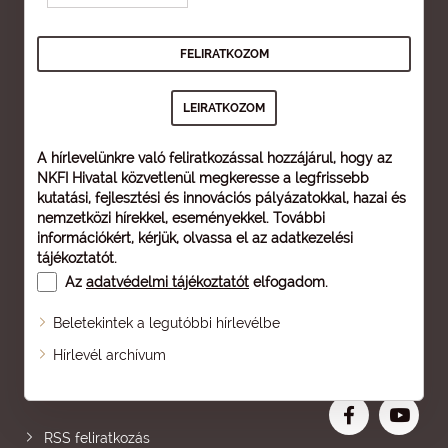
A hírlevelünkre való feliratkozással hozzájárul, hogy az
NKFI Hivatal közvetlenül megkeresse a legfrissebb
kutatási, fejlesztési és innovációs pályázatokkal, hazai és
nemzetközi hírekkel, eseményekkel. További
információkért, kérjük, olvassa el az
adatkezelési
tájékoztatót
.
Az
adatvédelmi tájékoztatót
elfogadom.
Beletekintek a legutóbbi hírlevélbe
Oldaltérkép
Hírlevél archívum
Nagyobb betű
RSS feliratkozás