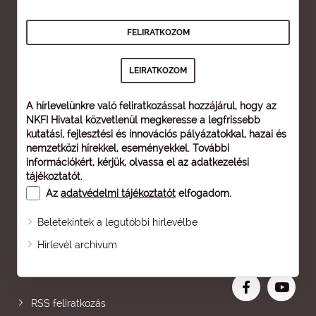
A hírlevelünkre való feliratkozással hozzájárul, hogy az
NKFI Hivatal közvetlenül megkeresse a legfrissebb
kutatási, fejlesztési és innovációs pályázatokkal, hazai és
nemzetközi hírekkel, eseményekkel. További
információkért, kérjük, olvassa el az
adatkezelési
tájékoztatót
.
Az
adatvédelmi tájékoztatót
elfogadom.
Beletekintek a legutóbbi hírlevélbe
Oldaltérkép
Hírlevél archívum
Nagyobb betű
RSS feliratkozás