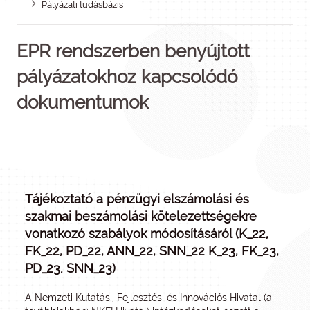
Pályázati tudásbázis
EPR rendszerben benyújtott
pályázatokhoz kapcsolódó
dokumentumok
Tájékoztató a pénzügyi elszámolási és
szakmai beszámolási kötelezettségekre
vonatkozó szabályok módosításáról (K_22,
FK_22, PD_22, ANN_22, SNN_22 K_23, FK_23,
PD_23, SNN_23)
A Nemzeti Kutatási, Fejlesztési és Innovációs Hivatal (a