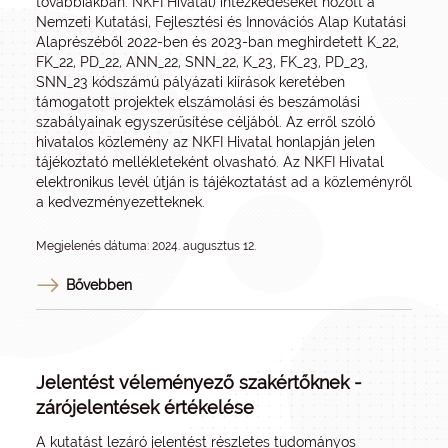
továbbiakban: NKFI Hivatal) intézkedéseket hozott a
Nemzeti Kutatási, Fejlesztési és Innovációs Alap Kutatási
Alaprészéből 2022-ben és 2023-ban meghirdetett K_22,
FK_22, PD_22, ANN_22, SNN_22, K_23, FK_23, PD_23,
SNN_23 kódszámú pályázati kiírások keretében
támogatott projektek elszámolási és beszámolási
szabályainak egyszerűsítése céljából. Az erről szóló
hivatalos közlemény az NKFI Hivatal honlapján jelen
tájékoztató mellékleteként olvasható. Az NKFI Hivatal
elektronikus levél útján is tájékoztatást ad a közleményről
a kedvezményezetteknek.
Megjelenés dátuma: 2024. augusztus 12.
Bővebben
Jelentést véleményező szakértőknek -
zárójelentések értékelése
A kutatást lezáró jelentést részletes tudományos