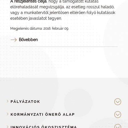
A részjelentés célja
, hogy a támogatott kutatás
előrehaladását megvizsgálja, az esetleg rosszul haladó,
vagy a munkatervtől jelentősen eltérően folyó kutatások
esetében javaslatot tegyen.
Megjelenés dátuma: 2016. február 09.
Bővebben
PÁLYÁZATOK
KORMÁNYZATI ÖNERŐ ALAP
INNOVÁCIÓS ÖKOSZISZTÉMA