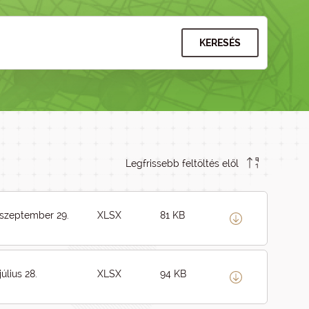
KERESÉS
Legfrissebb feltöltés elől
 szeptember 29.
XLSX
81 KB
július 28.
XLSX
94 KB