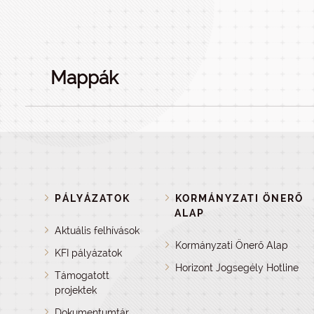
Mappák
PÁLYÁZATOK
KORMÁNYZATI ÖNERŐ
ALAP
Aktuális felhívások
Kormányzati Önerő Alap
KFI pályázatok
Horizont Jogsegély Hotline
Támogatott
projektek
Dokumentumtár