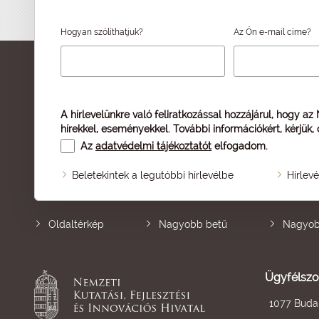
Hogyan szólíthatjuk?
Az Ön e-mail címe?
A hírlevelünkre való feliratkozással hozzájárul, hogy az
hírekkel, eseményekkel. További információkért, kérjük,
Az
adatvédelmi tájékoztatót
elfogadom.
Beletekintek a legutóbbi hírlevélbe
Hírlev
Oldaltérkép
Nagyobb betű
Nagyob
Ügyfélszo
1077 Budap