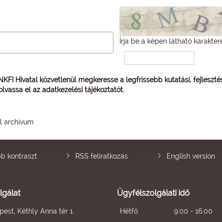
Írja be a képen látható karakter
 NKFI Hivatal közvetlenül megkeresse a legfrissebb kutatási, fejleszt
 olvassa el az
adatkezelési tájékoztatót
.
él archívum
b kontraszt
RSS feliratkozás
English version
lgálat
Ügyfélszolgálati idő
est, Kéthly Anna tér 1.
Hétfő
9:00 - 16:00