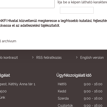
Írja be a képen látható karakter
 NKFI Hivatal közvetlenül megkeresse a legfrissebb kutatási, fejleszt
 olvassa el az
adatkezelési tájékoztatót
.
él archívum
b kontraszt
RSS feliratkozás
English version
lgálat
Ügyfélszolgálati idő
est, Kéthly Anna tér 1.
Hétfő
9:00 - 16:00
9500
Kedd
9:00 - 16:00
künk
Szerda
9:00 - 16:00
Csütörtök
9:00 - 16:00