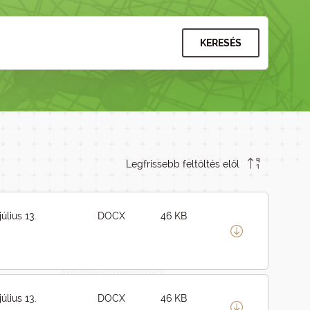
KERESÉS
Legfrissebb feltöltés elől
július 13.
DOCX
46 KB
július 13.
DOCX
46 KB