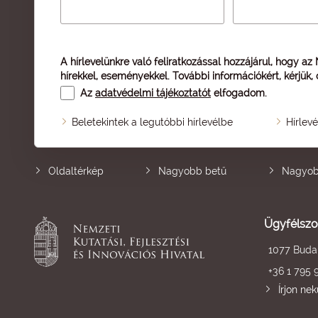
A hírlevelünkre való feliratkozással hozzájárul, hogy az
hírekkel, eseményekkel. További információkért, kérjük,
Az
adatvédelmi tájékoztatót
elfogadom.
Beletekintek a legutóbbi hírlevélbe
Hírlev
Oldaltérkép
Nagyobb betű
Nagyob
Ügyfélszo
1077 Budap
+36 1 795 
Írjon ne