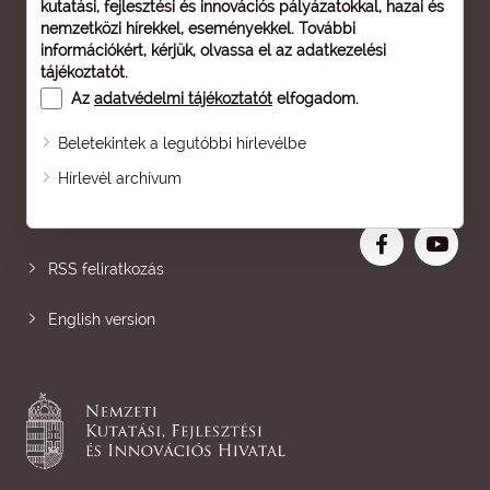
kutatási, fejlesztési és innovációs pályázatokkal, hazai és
nemzetközi hírekkel, eseményekkel. További
információkért, kérjük, olvassa el az
adatkezelési
tájékoztatót
.
Az
adatvédelmi tájékoztatót
elfogadom.
Beletekintek a legutóbbi hírlevélbe
Oldaltérkép
Hírlevél archívum
Nagyobb betű
RSS feliratkozás
English version