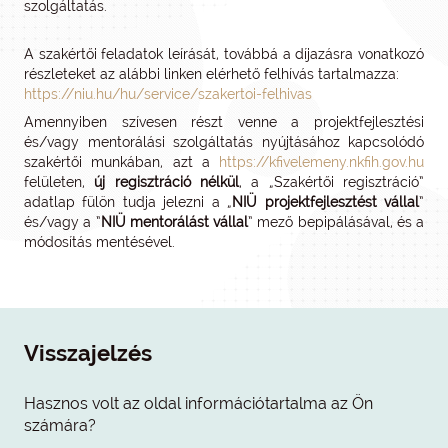
szolgáltatás.
A szakértői feladatok leírását, továbbá a díjazásra vonatkozó
részleteket az alábbi linken elérhető felhívás tartalmazza:
https://niu.hu/hu/service/szakertoi-felhivas
Amennyiben szívesen részt venne a projektfejlesztési
és/vagy mentorálási szolgáltatás nyújtásához kapcsolódó
szakértői munkában, azt a
https://kfivelemeny.nkfih.gov.hu
felületen,
új regisztráció nélkül
, a „Szakértői regisztráció”
adatlap fülön tudja jelezni a „
NIÜ projektfejlesztést vállal
”
és/vagy a ”
NIÜ mentorálást vállal
” mező bepipálásával, és a
módosítás mentésével.
Visszajelzés
Hasznos volt az oldal információtartalma az Ön
számára?