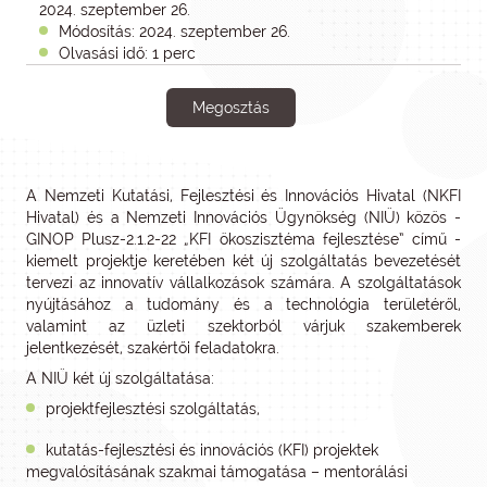
2024. szeptember 26.
Módosítás: 2024. szeptember 26.
Olvasási idő: 1 perc
Megosztás
A Nemzeti Kutatási, Fejlesztési és Innovációs Hivatal (NKFI
Hivatal) és a Nemzeti Innovációs Ügynökség (NIÜ) közös -
GINOP Plusz-2.1.2-22 „KFI ökoszisztéma fejlesztése” című -
kiemelt projektje keretében két új szolgáltatás bevezetését
tervezi az innovatív vállalkozások számára. A szolgáltatások
nyújtásához a tudomány és a technológia területéről,
valamint az üzleti szektorból várjuk szakemberek
jelentkezését, szakértői feladatokra.
A NIÜ két új szolgáltatása:
projektfejlesztési szolgáltatás,
kutatás-fejlesztési és innovációs (KFI) projektek
megvalósításának szakmai támogatása – mentorálási