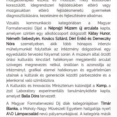
mozgásterápiás eszköz és módszer, mely elsősorban
koraszülött, idegrendszeri fejlődésükben eltérő vagy
mozgásukban eltérő fejlődésmenetű gyermekek
diagnosztizálására, kezelésére és fejlesztésére alkalmas.
Vizuális kommunikáció kategóriában a Magyar
Formatervezési Díjat a
Néprajzi Múzem új arculata
kapta,
amelyen szintén egy alkotócsoport dolgozott
Kátay Hunor,
Németh Sebestyén, Kovács Szilárd, Déri Enikő és Demeczky
Nóra
személyében, akik több hónapos intenzív
műhelymunkát folytattak az intézmény dolgozóival egy
egyedülálló tervezési folyamat során. A múzeum által őrzött
óriási kulturális kincstárt hatékonyan megjelenítő arculat
szöveges megnevezés nélkül, önállóan is azonosítja az
intézményt, grafikai elemei hatékonyan és egyértelműen
utalnak a kultúrák és generációk közötti párbeszédre és a
jelenkorral való szimbiózisra.
A Kulturális és Innovációs Minisztérium különdíját a
Komp,
a
21st Laboratory experimentális tanulmánykötete kapta,
amelyet
Balla Dóra
tervezett.
A Magyar Formatervezési Díj diák kategóriájában
Timár
Blanka,
a Moholy-Nagy Művészeti Egyetem hallgatója nyert
A\O Lámpacsalád
nevű pályamunkájával. A kategória másik