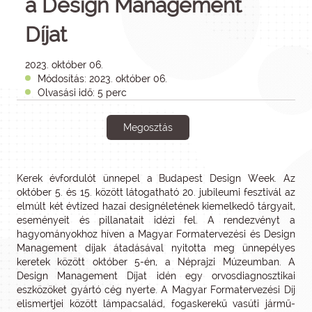
a Design Management
Díjat
2023. október 06.
Módosítás: 2023. október 06.
Olvasási idő: 5 perc
Megosztás
Kerek évfordulót ünnepel a Budapest Design Week. Az
október 5. és 15. között látogatható 20. jubileumi fesztivál az
elmúlt két évtized hazai designéletének kiemelkedő tárgyait,
eseményeit és pillanatait idézi fel. A rendezvényt a
hagyományokhoz híven a Magyar Formatervezési és Design
Management díjak átadásával nyitotta meg ünnepélyes
keretek között október 5-én, a Néprajzi Múzeumban. A
Design Management Díjat idén egy orvosdiagnosztikai
eszközöket gyártó cég nyerte. A Magyar Formatervezési Díj
elismertjei között lámpacsalád, fogaskerekű vasúti jármű-