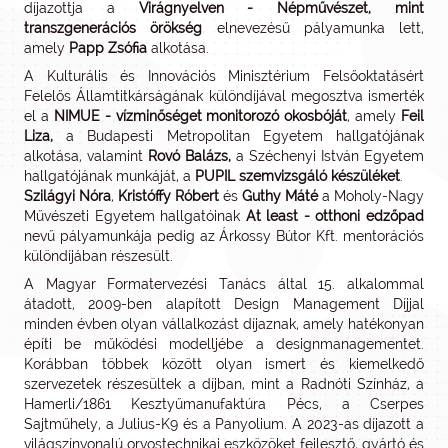
díjazottja a
Virágnyelven - Népművészet, mint
transzgenerációs örökség
elnevezésű pályamunka lett,
amely
Papp Zsófia
alkotása.
A Kulturális és Innovációs Minisztérium Felsőoktatásért
Felelős Államtitkárságának különdíjával megosztva ismerték
el a
NIMUE - vízminőséget monitorozó okosbóját
, amely
Feil
Liza,
a Budapesti Metropolitan Egyetem hallgatójának
alkotása, valamint
Rovó Balázs,
a Széchenyi István Egyetem
hallgatójának munkáját, a
PUPIL szemvizsgáló készüléket
.
Szilágyi Nóra
,
Kristóffy Róbert
és
Guthy Máté
a Moholy-Nagy
Művészeti Egyetem hallgatóinak
At least - otthoni edzőpad
nevű pályamunkája pedig az Árkossy Bútor Kft. mentorációs
különdíjában részesült.
A Magyar Formatervezési Tanács által 15. alkalommal
átadott, 2009-ben alapított Design Management Díjjal
minden évben olyan vállalkozást díjaznak, amely hatékonyan
építi be működési modelljébe a designmanagementet.
Korábban többek között olyan ismert és kiemelkedő
szervezetek részesültek a díjban, mint a Radnóti Színház, a
Hamerli/1861 Kesztyűmanufaktúra Pécs, a Cserpes
Sajtműhely, a Julius-K9 és a Panyolium. A 2023-as díjazott a
világszínvonalú orvostechnikai eszközöket fejlesztő, gyártó és