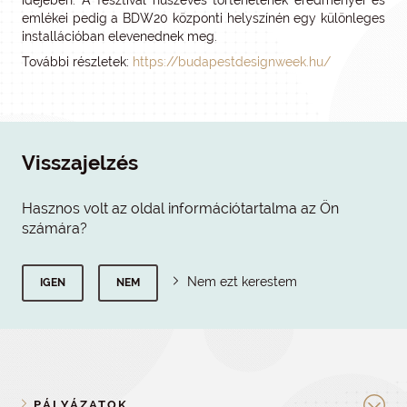
idejében. A fesztivál húszéves történetének eredményei és
emlékei pedig a BDW20 központi helyszínén egy különleges
installációban elevenednek meg.
További részletek:
https://budapestdesignweek.hu/
Visszajelzés
Hasznos volt az oldal információtartalma az Ön
számára?
Nem ezt kerestem
IGEN
NEM
PÁLYÁZATOK