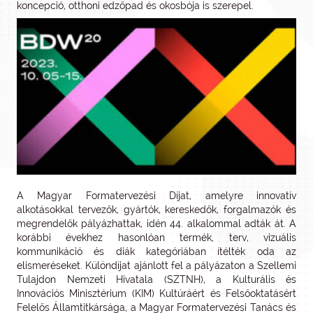
koncepció, otthoni edzőpad és okosbója is szerepel.
A Magyar Formatervezési Díjat, amelyre innovatív
alkotásokkal tervezők, gyártók, kereskedők, forgalmazók és
megrendelők pályázhattak, idén 44. alkalommal adták át. A
korábbi évekhez hasonlóan termék, terv, vizuális
kommunikáció és diák kategóriában ítélték oda az
elismeréseket. Különdíjat ajánlott fel a pályázaton a Szellemi
Tulajdon Nemzeti Hivatala (SZTNH), a Kulturális és
Innovációs Minisztérium (KIM) Kultúráért és Felsőoktatásért
Felelős Államtitkársága, a Magyar Formatervezési Tanács és