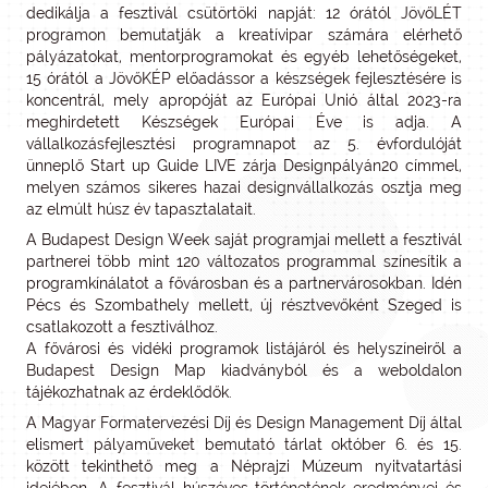
dedikálja a fesztivál csütörtöki napját: 12 órától JövőLÉT
programon bemutatják a kreatívipar számára elérhető
pályázatokat, mentorprogramokat és egyéb lehetőségeket,
15 órától a JövőKÉP előadássor a készségek fejlesztésére is
koncentrál, mely apropóját az Európai Unió által 2023-ra
meghirdetett Készségek Európai Éve is adja. A
vállalkozásfejlesztési programnapot az 5. évfordulóját
ünneplő Start up Guide LIVE zárja Designpályán20 címmel,
melyen számos sikeres hazai designvállalkozás osztja meg
az elmúlt húsz év tapasztalatait.
A Budapest Design Week saját programjai mellett a fesztivál
partnerei több mint 120 változatos programmal színesítik a
programkínálatot a fővárosban és a partnervárosokban. Idén
Pécs és Szombathely mellett, új résztvevőként Szeged is
csatlakozott a fesztiválhoz.
A fővárosi és vidéki programok listájáról és helyszíneiről a
Budapest Design Map kiadványból és a weboldalon
tájékozhatnak az érdeklődők.
A Magyar Formatervezési Díj és Design Management Díj által
elismert pályaműveket bemutató tárlat október 6. és 15.
között tekinthető meg a Néprajzi Múzeum nyitvatartási