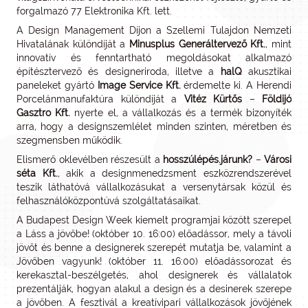
forgalmazó 77 Elektronika Kft. lett.
A Design Management Díjon a Szellemi Tulajdon Nemzeti
Hivatalának különdíját a
Minusplus Generáltervező Kft.
, mint
innovatív és fenntartható megoldásokat alkalmazó
építésztervező és designeriroda, illetve a
halQ
akusztikai
paneleket gyártó
Image Service Kft.
érdemelte ki. A Herendi
Porcelánmanufaktúra különdíját a
Vitéz Kürtős
–
Földijó
Gasztro Kft.
nyerte el, a vállalkozás és a termék bizonyíték
arra, hogy a designszemlélet minden szinten, méretben és
szegmensben működik.
Elismerő oklevélben részesült a
hosszúlépés.járunk?
–
Városi
séta Kft.
, akik a designmenedzsment eszközrendszerével
teszik láthatóvá vállalkozásukat a versenytársak közül és
felhasználóközpontúvá szolgáltatásaikat.
A Budapest Design Week kiemelt programjai között szerepel
a Láss a jövőbe! (október 10. 16:00) előadássor, mely a távoli
jövőt és benne a designerek szerepét mutatja be, valamint a
Jövőben vagyunk! (október 11. 16:00) előadássorozat és
kerekasztal-beszélgetés, ahol designerek és vállalatok
prezentálják, hogyan alakul a design és a desinerek szerepe
a jövőben. A fesztivál a kreatívipari vállalkozások jövőjének