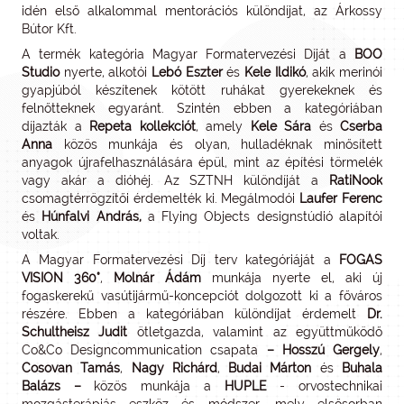
idén első alkalommal mentorációs különdíjat, az Árkossy
Bútor Kft.
A termék kategória Magyar Formatervezési Díját a
BOO
Studio
nyerte, alkotói
Lebó Eszter
és
Kele Ildikó
, akik merinói
gyapjúból készítenek kötött ruhákat gyerekeknek és
felnőtteknek egyaránt. Szintén ebben a kategóriában
díjazták a
Repeta kollekciót
, amely
Kele Sára
és
Cserba
Anna
közös munkája és olyan, hulladéknak minősített
anyagok újrafelhasználására épül, mint az építési törmelék
vagy akár a dióhéj. Az SZTNH különdíját a
RatiNook
csomagtérrögzítői érdemelték ki. Megálmodói
Laufer Ferenc
és
Húnfalvi András,
a Flying Objects designstúdió alapítói
voltak.
A Magyar Formatervezési Díj terv kategóriáját a
FOGAS
VISION 360°
,
Molnár Ádám
munkája nyerte el, aki új
fogaskerekű vasútijármű-koncepciót dolgozott ki a főváros
részére. Ebben a kategóriában különdíjat érdemelt
Dr.
Schultheisz Judit
ötletgazda, valamint az együttműködő
Co&Co Designcommunication csapata
–
Hosszú Gergely
,
Cosovan Tamás
,
Nagy Richárd
,
Budai Márton
és
Buhala
Balázs –
közös munkája a
HUPLE
- orvostechnikai