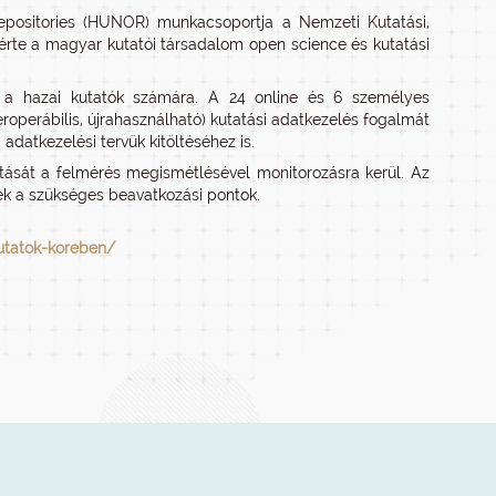
positories (HUNOR) munkacsoportja a Nemzeti Kutatási,
mérte a magyar kutatói társadalom open science és kutatási
 a hazai kutatók számára. A 24 online és 6 személyes
roperábilis, újrahasználható) kutatási adatkezelés fogalmát
adatkezelési tervük kitöltéséhez is.
tását a felmérés megismétlésével monitorozásra kerül. Az
ek a szükséges beavatkozási pontok.
utatok-koreben/