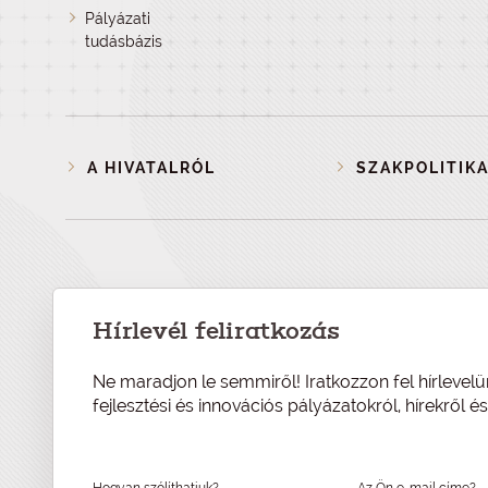
Pályázati
tudásbázis
A HIVATALRÓL
SZAKPOLITIKA
Hírlevél feliratkozás
Ne maradjon le semmiről! Iratkozzon fel hírlevelü
fejlesztési és innovációs pályázatokról, hírekről 
Hogyan szólíthatjuk?
Az Ön e-mail címe?