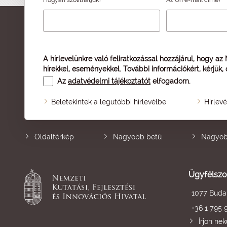
A hírlevelünkre való feliratkozással hozzájárul, hogy az
hírekkel, eseményekkel. További információkért, kérjük,
Az
adatvédelmi tájékoztatót
elfogadom.
Beletekintek a legutóbbi hírlevélbe
Hírlev
Oldaltérkép
Nagyobb betű
Nagyob
Ügyfélszo
1077 Budap
+36 1 795 
Írjon ne