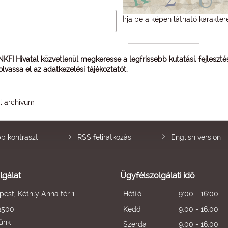
Írja be a képen látható karakter
 NKFI Hivatal közvetlenül megkeresse a legfrissebb kutatási, fejleszt
 olvassa el az
adatkezelési tájékoztatót
.
él archívum
b kontraszt
RSS feliratkozás
English version
lgálat
Ügyfélszolgálati idő
est, Kéthly Anna tér 1.
Hétfő
9:00 - 16:00
9500
Kedd
9:00 - 16:00
künk
Szerda
9:00 - 16:00