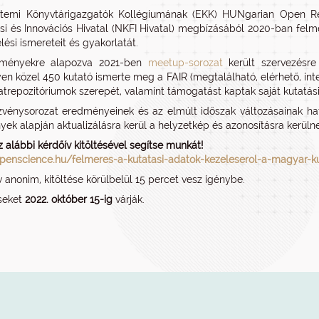
temi Könyvtárigazgatók Kollégiumának (EKK) HUNgarian Open Re
ési és Innovációs Hivatal (NKFI Hivatal) megbízásából 2020-ban fel
lési ismereteit és gyakorlatát.
ményekre alapozva 2021-ben
meetup-sorozat
került szervezésre
n közel 450 kutató ismerte meg a FAIR (megtalálható, elérhető, inte
atrepozitóriumok szerepét, valamint támogatást kaptak saját kutatási 
vénysorozat eredményeinek és az elmúlt időszak változásainak ha
ek alapján aktualizálásra kerül a helyzetkép és azonosításra kerüln
z alábbi kérdőív kitöltésével segítse munkát!
openscience.hu/felmeres-a-kutatasi-adatok-kezeleserol-a-magyar-k
v anonim, kitöltése körülbelül 15 percet vesz igénybe.
éseket
2022. október 15-ig
várják.