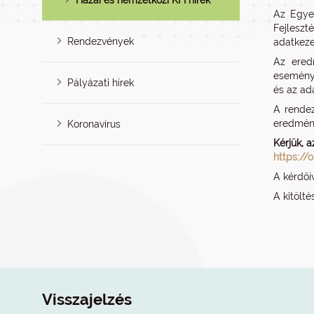
Hazai és nemzetközi KFI hírek
Az Egye
Fejleszt
Rendezvények
adatkeze
Az ered
eseménye
Pályázati hírek
és az ad
A rendez
eredmény
Koronavírus
Kérjük, a
https://
A kérdőí
A kitölt
Visszajelzés