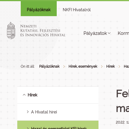
Pályázóknak
NKFI Hivatalról
Pályázatok
Korm
Ön itt áll:
Pályázóknak
Hírek, események
Hírek
Haz
Fe
Hírek
ma
A Hivatal hírei
2022. 