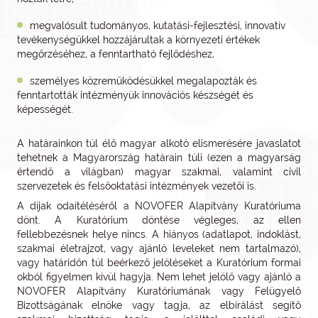
megvalósult tudományos, kutatási-fejlesztési, innovatív
tevékenységükkel hozzájárultak a környezeti értékek
megőrzéséhez, a fenntartható fejlődéshez,
személyes közreműködésükkel megalapozták és
fenntartották intézményük innovációs készségét és
képességét.
A határainkon túl élő magyar alkotó elismerésére javaslatot
tehetnek a Magyarország határain túli (ezen a magyarság
értendő a világban) magyar szakmai, valamint civil
szervezetek és felsőoktatási intézmények vezetői is.
A díjak odaítéléséről a NOVOFER Alapítvány Kuratóriuma
dönt. A Kuratórium döntése végleges, az ellen
fellebbezésnek helye nincs. A hiányos (adatlapot, indoklást,
szakmai életrajzot, vagy ajánló leveleket nem tartalmazó),
vagy határidőn túl beérkező jelöléseket a Kuratórium formai
okból figyelmen kívül hagyja. Nem lehet jelölő vagy ajánló a
NOVOFER Alapítvány Kuratóriumának vagy Felügyelő
Bizottságának elnöke vagy tagja, az elbírálást segítő