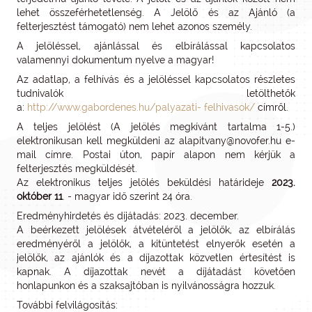
lehet összeférhetetlenség. A Jelölő és az Ajánló (a
felterjesztést támogató) nem lehet azonos személy.
A jelöléssel, ajánlással és elbírálással kapcsolatos
valamennyi dokumentum nyelve a magyar!
Az adatlap, a felhívás és a jelöléssel kapcsolatos részletes
tudnivalók letölthetők
a:
http://www.gabordenes.hu/palyazati- felhivasok/
címről.
A teljes jelölést (A jelölés megkívánt tartalma 1-5.)
elektronikusan kell megküldeni az alapitvany@novofer.hu e-
mail címre. Postai úton, papír alapon nem kérjük a
felterjesztés megküldését.
Az elektronikus teljes jelölés beküldési határideje
2023.
október 11
. - magyar idő szerint 24 óra.
Eredményhirdetés és díjátadás: 2023. december.
A beérkezett jelölések átvételéről a jelölők, az elbírálás
eredményéről a jelölők, a kitüntetést elnyerők esetén a
jelölők, az ajánlók és a díjazottak közvetlen értesítést is
kapnak. A díjazottak nevét a díjátadást követően
honlapunkon és a szaksajtóban is nyilvánosságra hozzuk.
További felvilágosítás: