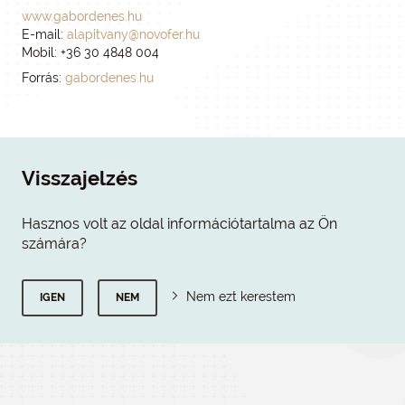
www.gabordenes.hu
E-mail:
alapitvany@novofer.hu
Mobil: +36 30 4848 004
Forrás:
gabordenes.hu
Visszajelzés
Hasznos volt az oldal információtartalma az Ön
számára?
Nem ezt kerestem
IGEN
NEM