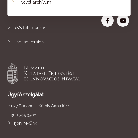
Hírlevél archívum
Nagyobb betű
RSS feliratkozás
English version
Ügyfélszolgálat
1077 Budapest, Kéthly Anna tér 1.
+36 1 795 9500
Írjon nekünk