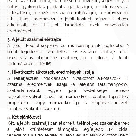
és a szakmai életrajzban felsorolt tevékenységek milyen
hatást gyakoroltak például a gazdaságra, a tudományra, a
fejlesztésre, a közéletre, az életminőségre, a környezetre,
stb. Itt kell megnevezni a jelölt konkrét műszaki-szellemi
alkotásait, és itt kell ismertetni azok hasznosítási
eredményét.
3. A jelölt szakmai életrajza
A jelölt képzettségének és munkásságának legfeljebb 2
oldal terjedelmű ismertetése. (A szakmai életrajz lehet
önéletrajz is abban az esetben, ha a jelölés a Jelölt
tudomásával történik!)
4. Hivatkozott alkotások, eredmények listája
A felterjesztés indoklásában hivatkozott alkotás/ok/ ill.
szakmai eredmények listája (a jelentős találmányokról,
szabadalmakról, egyéb jogi védettséget élvező
teljesítményekről, hazai és nemzetközi kutatási-fejlesztési
projektekről vagy nemzetközileg is magasan idézett
tanulmányokról, cikkekről).
5. Két ajánlólevél
Két, a jelölt szakmájában elismert, tekintélyes szakembernek
a jelölt kitüntetését támogató, legfeljebb 1-1 oldal
terjedelmű ajánló levele. A jelölt és az ajánlók között nem