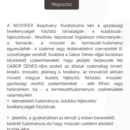
Megosztás
A NOVOFER Alapítvány Kuratóriuma kéri a gazdasági
tevékenységet folytató társaságok-, a kutatással-,
fejlesztéssel-, felsőfokú képzéssel foglalkozó intézmények-,
a kamarák-, a műszaki és természet-tudományi
egyesületek-, a szakmai vagy érdekvédelmi szervezetek ill.
szövetségek vezetőit, továbbá a Gábor Dénes-díjjal korábban
kitüntetett szakembereket, hogy jelöljék (terjesszék fel)
GÁBOR DÉNES-díjra azokat az általuk szakmailag ismert,
kreatív, innovatív, jelenleg is tevékeny, az innovációt aktívan
művelő magyar (kutató, fejlesztő, feltaláló, műszaki-
gazdasági vezető) szakembereket, - akik itthon, vagy
határainkon túl - a természettudományos szakterületek
valamelyikén:
kiemelkedő tudományos, kutatási-fejlesztési
tevékenységet folytatnak,
jelentős, a gyakorlatban az elmúlt 5 évben bevezetett,
konkrét tudományos és/vagy műszaki-szellemi alkotást
hoztak létre,