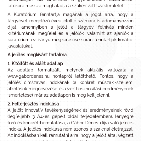
látóköre messze meghaladja a szűken vett szakterületet.
A Kuratórium fenntartja magának a jogot arra, hogy a
tárgyévet megelőző évek jelöltje számára is adományozzon
díjat, amennyiben a jelölt a tárgyévi felhívás minden
kritériumának megfelel és a jelölők, valamint az ajánlók a
kuratórium ez irányú megkeresése során fenntartják korábbi
javaslatukat.
A jelölés megkívánt tartalma
1. Kitöltött és aláírt adatlap
Az adatlap formalizált, melynek aktuális változata a
www.gabordenes.hu honlapról letölthető. Fontos, hogy a
jelölés címszavas indokának (a konkrét műszaki-szellemi
alkotások megnevezése és ezek hasznosítási eredményének
ismertetése) már az adatlapon is meg kell jelenni.
2. Felterjesztés indoklása
A jelölt innovatív tevékenységének és eredményeinek rövid
(legfeljebb 3 A4-es gépelt oldal terjedelemben), lényegre
törő és konkrét bemutatása, a Gábor Dénes-díjra való jelölés
indoka. A jelölés indoklása nem azonos a szakmai életrajzzal.
Az indoklásban kell rámutatni arra, hogy a jelölt által végzett