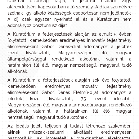
szakmai bizottság tagja, a jelölttel családi vagy
alárendeltségi kapcsolatban álló személy. A díjak személyre
szólnak, így alkotó közösségek csoportosan nem jelölhetők.
A díj csak egyszer nyerhető el és a Kuratórium nem
adományoz posztumusz díjat.
A Kuratórium a felterjesztések alapján az elmúlt 5 évben
folytatott, kiemelkedően eredményes innovatív teljesítmény
elismeréseként Gábor Dénes-díjat adományoz a jelöltek
közül kiválasztott, Magyarországon élő, magyar
állampolgársággal rendelkező alkotónak, valamint a
határainkon túl élő, magyar nemzetiségű, magyarul tudó
alkotónak.
A Kuratórium a felterjesztések alapján sok éve folytatott,
kiemelkedően eredményes innovatív teljesítmény
elismeréseként Gábor Dénes Életmű-díjat adományoz a
jelöltek közül kiválasztott, 75. évnél idősebb,
Magyarországon élő, magyar állampolgársággal rendelkező
alkotónak, valamint a határainkon túl élő, magyar
nemzetiségű, magyarul tudó alkotónak.
Az ideális jelölt teljesen új tudást létrehozó szakember,
akinek műszaki-szellemi alkotását eredményesen
hasznosítják, aki ismereteit a gyakorlatban alkalmazza,