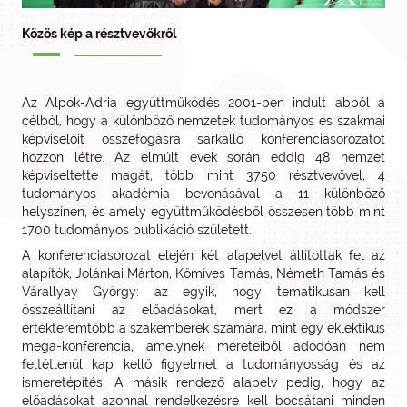
Közös kép a résztvevőkről
Az Alpok-Adria együttműködés 2001-ben indult abból a
célból, hogy a különböző nemzetek tudományos és szakmai
képviselőit összefogásra sarkalló konferenciasorozatot
hozzon létre. Az elmúlt évek során eddig 48 nemzet
képviseltette magát, több mint 3750 résztvevővel, 4
tudományos akadémia bevonásával a 11 különböző
helyszínen, és amely együttműködésből összesen több mint
1700 tudományos publikáció született.
A konferenciasorozat elején két alapelvet állítottak fel az
alapítók, Jolánkai Márton, Kőmíves Tamás, Németh Tamás és
Várallyay György: az egyik, hogy tematikusan kell
összeállítani az előadásokat, mert ez a módszer
értékteremtőbb a szakemberek számára, mint egy eklektikus
mega-konferencia, amelynek méreteiből adódóan nem
feltétlenül kap kellő figyelmet a tudományosság és az
ismeretépítés. A másik rendező alapelv pedig, hogy az
előadásokat azonnal rendelkezésre kell bocsátani minden