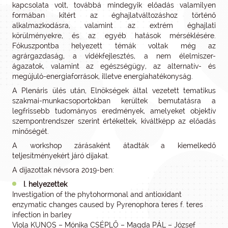
kapcsolata volt, továbbá mindegyik előadás valamilyen
formában kitért az éghajlatváltozáshoz történő
alkalmazkodásra, valamint az extrém éghajlati
körülményekre, és az egyéb hatások mérséklésére.
Fókuszpontba helyezett témák voltak még az
agrárgazdaság, a vidékfejlesztés, a nem élelmiszer-
ágazatok, valamint az egészségügy, az alternatív- és
megújuló-energiaforrások, illetve energiahatékonyság.
A Plenáris ülés után, Elnökségek által vezetett tematikus
szakmai-munkacsoportokban kerültek bemutatásra a
legfrissebb tudományos eredmények, amelyeket objektív
szempontrendszer szerint értékeltek, kiváltképp az előadás
minőségét.
A workshop zárásaként átadták a kiemelkedő
teljesítményekért járó díjakat.
A díjazottak névsora 2019-ben:
I. helyezettek
Investigation of the phytohormonal and antioxidant
enzymatic changes caused by Pyrenophora teres f. teres
infection in barley
Viola KUNOS – Mónika CSÉPLŐ – Magda PÁL – József