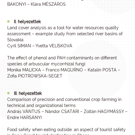
BAKONYI – Klára MÉSZÁROS
II. helyezettek
Land cover analysis as a tool for water resources quality
assessment – example study from selected river basins of
Slovakia
Cyril SIMAN – Yvetta VELÍSKOVÁ
The effect of phenol and PAH contaminants on different
species of arbuscular mycorrhizal fungi
Monika MALICKA – Franco MAGURNO – Katalin POSTA –
Zofia PIOTROWSKA-SEGET
III. helyezettek
Comparison of precision and conventional crop farming in
technical and organizational terms
András VÁNTUS – Nándor CSATÁRI – Zoltán HAGYMÁSSY –
Endre HARSÁNYI
Food safety when eating outside: an aspect of tourist safety