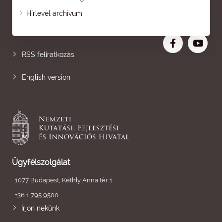
Oldaltérkép
Hírlevél archívum
Nagyobb betű
RSS feliratkozás
English version
Ügyfélszolgálat
1077 Budapest, Kéthly Anna tér 1.
+36 1 795 9500
Írjon nekünk