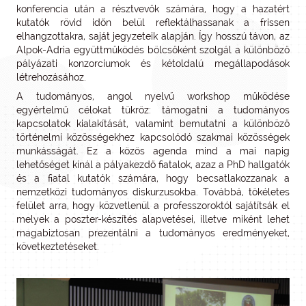
konferencia után a résztvevők számára, hogy a hazatért
kutatók rövid időn belül reflektálhassanak a frissen
elhangzottakra, saját jegyzeteik alapján. Így hosszú távon, az
Alpok-Adria együttműködés bölcsőként szolgál a különböző
pályázati konzorciumok és kétoldalú megállapodások
létrehozásához.
A tudományos, angol nyelvű workshop működése
egyértelmű célokat tükröz: támogatni a tudományos
kapcsolatok kialakítását, valamint bemutatni a különböző
történelmi közösségekhez kapcsolódó szakmai közösségek
munkásságát. Ez a közös agenda mind a mai napig
lehetőséget kínál a pályakezdő fiatalok, azaz a PhD hallgatók
és a fiatal kutatók számára, hogy becsatlakozzanak a
nemzetközi tudományos diskurzusokba. Továbbá, tökéletes
felület arra, hogy közvetlenül a professzoroktól sajátítsák el
melyek a poszter-készítés alapvetései, illetve miként lehet
magabiztosan prezentálni a tudományos eredményeket,
következtetéseket.