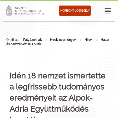
HORIZONT JOGSEGÉLY
Ön itt áll:
Pályázóknak
Hírek, események
Hírek
Hazai
és nemzetközi KFI hírek
Idén 18 nemzet ismertette
a legfrissebb tudományos
eredményeit az Alpok-
Adria Együttműködés