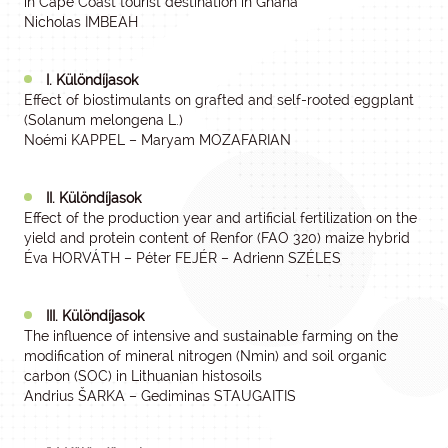
in Cape Coast tourist destination in Ghana
Nicholas IMBEAH
I. Különdíjasok
Effect of biostimulants on grafted and self-rooted eggplant
(Solanum melongena L.)
Noémi KAPPEL – Maryam MOZAFARIAN
II. Különdíjasok
Effect of the production year and artificial fertilization on the
yield and protein content of Renfor (FAO 320) maize hybrid
Éva HORVÁTH – Péter FEJÉR – Adrienn SZÉLES
III. Különdíjasok
The influence of intensive and sustainable farming on the
modification of mineral nitrogen (Nmin) and soil organic
carbon (SOC) in Lithuanian histosoils
Andrius ŠARKA – Gediminas STAUGAITIS