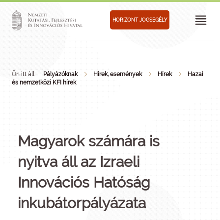
HORIZONT JOGSEGÉLY
Ön itt áll:
Pályázóknak
Hírek, események
Hírek
Hazai
és nemzetközi KFI hírek
Magyarok számára is
nyitva áll az Izraeli
Innovációs Hatóság
inkubátorpályázata