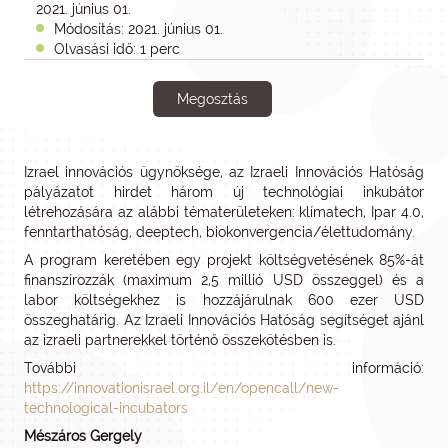
2021. június 01.
Módosítás: 2021. június 01.
Olvasási idő: 1 perc
Megosztás
Izrael innovációs ügynöksége, az Izraeli Innovációs Hatóság
pályázatot hirdet három új technológiai inkubátor
létrehozására az alábbi tématerületeken: klímatech, Ipar 4.0,
fenntarthatóság, deeptech, biokonvergencia/élettudomány.
A program keretében egy projekt költségvetésének 85%-át
finanszírozzák (maximum 2,5 millió USD összeggel) és a
labor költségekhez is hozzájárulnak 600 ezer USD
összeghatárig. Az Izraeli Innovációs Hatóság segítséget ajánl
az izraeli partnerekkel történő összekötésben is.
További információ:
https://innovationisrael.org.il/en/opencall/new-
technological-incubators
Mészáros Gergely