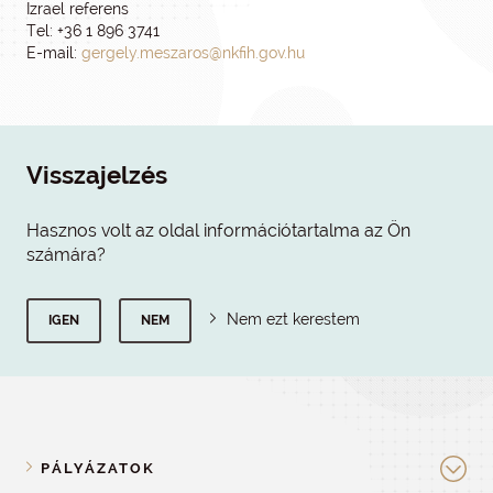
Izrael referens
Tel: +36 1 896 3741
E-mail:
gergely.meszaros@nkfih.gov.hu
Visszajelzés
Hasznos volt az oldal információtartalma az Ön
számára?
Nem ezt kerestem
IGEN
NEM
PÁLYÁZATOK