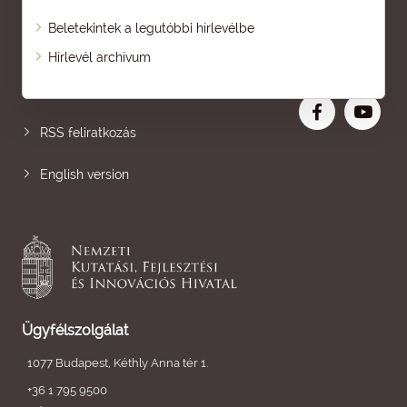
Beletekintek a legutóbbi hírlevélbe
Oldaltérkép
Hírlevél archívum
Nagyobb betű
RSS feliratkozás
English version
Ügyfélszolgálat
1077 Budapest, Kéthly Anna tér 1.
+36 1 795 9500