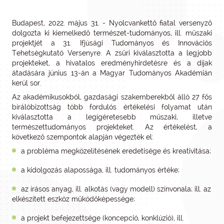
Budapest, 2022. május 31. - Nyolcvankettő fiatal versenyző
dolgozta ki kiemelkedő természet-tudományos, ill. műszaki
projektjét a 31. Ifjúsági Tudományos és Innovációs
Tehetségkutató Versenyre. A zsűri kiválasztotta a legjobb
projekteket, a hivatalos eredményhirdetésre és a díjak
átadására június 13-án a Magyar Tudományos Akadémián
kerül sor.
Az akadémikusokból, gazdasági szakemberekből álló 27 fős
bírálóbizottság több fordulós értékelési folyamat után
kiválasztotta a legígéretesebb műszaki, illetve
természettudományos projekteket. Az értékelést, a
következő szempontok alapján végezték el:
a probléma megközelítésének eredetisége és kreativitása;
a kidolgozás alapossága, ill. tudományos értéke;
az írásos anyag, ill. alkotás (vagy modell) színvonala; ill. az
elkészített eszköz működőképessége;
a projekt befejezettsége (koncepció, konklúzió), ill.