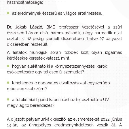
hasznosíthatósága;
az eredmények ésszerű és világos értelmezése.
Dr. Jakab László
, BME professzor vezetésével a zsűri
összesen három első, három második, négy harmadik díjat
osztott ki, 12 pedig kiemelt dicséretben, illetve 27 pályázat
dicséretben részesült.
A fiatalok munkájuk során, többek közt olyan izgalmas
kérdésekre kerestek választ, mint
hogyan alakítható ki a környezetszennyezési károk
csökkentésére egy teljesen új szemlélet?
lehetséges-e daganatos elváltozásokat egyszerűbb
módszerekkel szűrni?
a fotokémiai ligand kapcsoláshoz fejleszthető-e UV
megvilágító berendezés?
A díjazott pályamunkák készítői az elismeréseket 2022. június
13-án, az ünnepélyes eredményhirdetésen veszik át. A