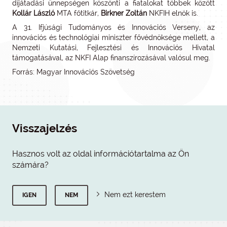
díjátadási ünnepségen köszönti a fiatalokat többek között
Kollár László
MTA főtitkár,
Birkner Zoltán
NKFIH elnök is.
A 31. Ifjúsági Tudományos és Innovációs Verseny, az
innovációs és technológiai miniszter fővédnöksége mellett, a
Nemzeti Kutatási, Fejlesztési és Innovációs Hivatal
támogatásával, az NKFI Alap finanszírozásával valósul meg.
Forrás: Magyar Innovációs Szövetség
Visszajelzés
Hasznos volt az oldal információtartalma az Ön
számára?
Nem ezt kerestem
IGEN
NEM