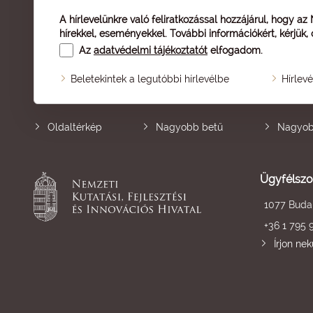
A hírlevelünkre való feliratkozással hozzájárul, hogy az
hírekkel, eseményekkel. További információkért, kérjük,
Az
adatvédelmi tájékoztatót
elfogadom.
Beletekintek a legutóbbi hírlevélbe
Hírlev
Oldaltérkép
Nagyobb betű
Nagyob
Ügyfélszo
1077 Budap
+36 1 795 
Írjon ne