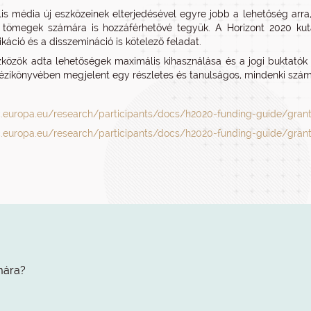
lis média új eszközeinek elterjedésével egyre jobb a lehetőség arr
tömegek számára is hozzáférhetővé tegyük. A Horizont 2020 kuta
áció és a disszemináció is kötelező feladat.
zközök adta lehetőségek maximális kihasználása és a jogi buktatók
kézikönyvében megjelent egy részletes és tanulságos, mindenki szá
c.europa.eu/research/participants/docs/h2020-funding-guide/gr
c.europa.eu/research/participants/docs/h2020-funding-guide/gran
mára?