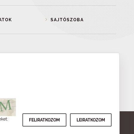
ATOK
SAJTÓSZOBA
eket: