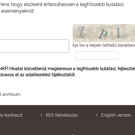
nkre, hogy elsőként értesülhessen a legfrissebb kutatási,
és eseményekről!
Írja be a képen látható karakter
 NKFI Hivatal közvetlenül megkeresse a legfrissebb kutatási, fejleszt
 olvassa el az
adatkezelési tájékoztatót
.
él archívum
b kontraszt
RSS feliratkozás
English version