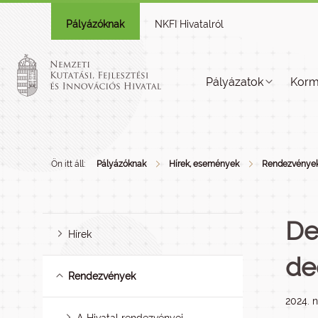
Pályázóknak
NKFI Hivatalról
Pályázatok
Korm
Ön itt áll:
Pályázóknak
Hírek, események
Rendezvénye
De
Hírek
de
Rendezvények
2024. 