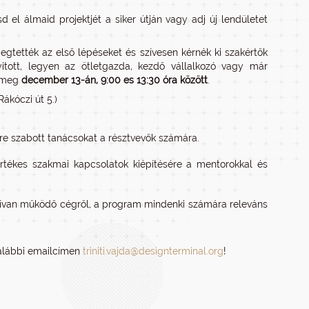
d el álmaid projektjét a siker útján vagy adj új lendületet
egtették az első lépéseket és szívesen kérnék ki szakértők
itott, legyen az ötletgazda, kezdő vállalkozó vagy már
k meg
december 13-án, 9:00 es 13:30 óra között
.
ákóczi út 5.)
re szabott tanácsokat a résztvevők számára.
 értékes szakmai kapcsolatok kiépítésére a mentorokkal és
aktívan működő cégről, a program mindenki számára releváns
z alábbi emailcímen
triniti.vajda@designterminal.org
!