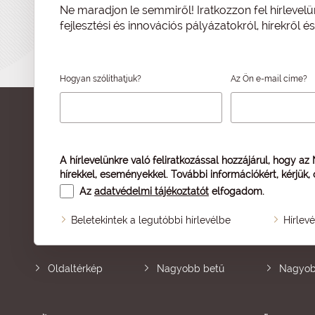
Ne maradjon le semmiről! Iratkozzon fel hírlevelü
fejlesztési és innovációs pályázatokról, hírekről 
Hogyan szólíthatjuk?
Az Ön e-mail címe?
A hírlevelünkre való feliratkozással hozzájárul, hogy az
hírekkel, eseményekkel. További információkért, kérjük,
Az
adatvédelmi tájékoztatót
elfogadom.
Beletekintek a legutóbbi hírlevélbe
Hírlev
Oldaltérkép
Nagyobb betű
Nagyob