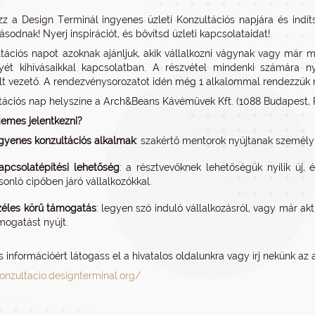
zz a Design Terminál ingyenes üzleti Konzultációs napjára és indíts
ásodnak! Nyerj inspirációt, és bővítsd üzleti kapcsolataidat!
tációs napot azoknak ajánljuk, akik vállalkozni vágynak vagy már m
ét kihívásaikkal kapcsolatban. A részvétel mindenki számára ny
lt vezető. A rendezvénysorozatot idén még 1 alkalommal rendezzü
tációs nap helyszíne a Arch&Beans Kávéművek Kft. (1088 Budapest, R
demes jelentkezni?
gyenes konzultációs alkalmak
: szakértő mentorok nyújtanak személy
apcsolatépítési lehetőség
: a résztvevőknek lehetőségük nyílik új,
sonló cipőben járó vállalkozókkal.
zéles körű támogatás
: legyen szó induló vállalkozásról, vagy már 
mogatást nyújt.
s információért látogass el a hivatalos oldalunkra vagy írj nekünk a
konzultacio.designterminal.org/