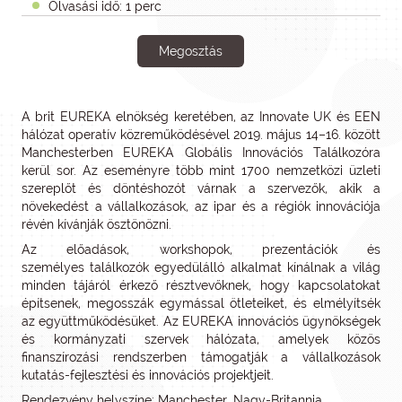
Olvasási idő: 1 perc
Megosztás
A brit EUREKA elnökség keretében, az Innovate UK és EEN
hálózat operatív közreműködésével 2019. május 14–16. között
Manchesterben EUREKA Globális Innovációs Találkozóra
kerül sor. Az eseményre több mint 1700 nemzetközi üzleti
szereplőt és döntéshozót várnak a szervezők, akik a
növekedést a vállalkozások, az ipar és a régiók innovációja
révén kívánják ösztönözni.
Az előadások, workshopok, prezentációk és
személyes találkozók egyedülálló alkalmat kínálnak a világ
minden tájáról érkező résztvevőknek, hogy kapcsolatokat
építsenek, megosszák egymással ötleteiket, és elmélyítsék
az együttműködésüket. Az EUREKA innovációs ügynökségek
és kormányzati szervek hálózata, amelyek közös
finanszírozási rendszerben támogatják a vállalkozások
kutatás-fejlesztési és innovációs projektjeit.
Rendezvény helyszíne: Manchester, Nagy-Britannia