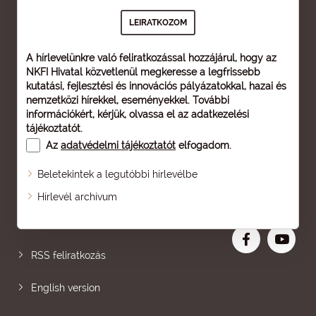
A hírlevelünkre való feliratkozással hozzájárul, hogy az
NKFI Hivatal közvetlenül megkeresse a legfrissebb
kutatási, fejlesztési és innovációs pályázatokkal, hazai és
nemzetközi hírekkel, eseményekkel. További
információkért, kérjük, olvassa el az
adatkezelési
tájékoztatót
.
Az
adatvédelmi tájékoztatót
elfogadom.
Beletekintek a legutóbbi hírlevélbe
Oldaltérkép
Hírlevél archívum
Nagyobb betű
RSS feliratkozás
English version