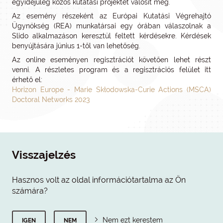
egyidejűleg közös kutatási projektet valósít meg.
Az esemény részeként az Európai Kutatási Végrehajtó
Ügynökség (REA) munkatársai egy órában válaszolnak a
Slido alkalmazáson keresztül feltett kérdésekre. Kérdések
benyújtására június 1-től van lehetőség.
Az online eseményen regisztrációt követően lehet részt
venni. A részletes program és a regisztrációs felület itt
érhető el:
Horizon Europe - Marie Skłodowska-Curie Actions (MSCA)
Doctoral Networks 2023
Visszajelzés
Hasznos volt az oldal információtartalma az Ön
számára?
Nem ezt kerestem
IGEN
NEM