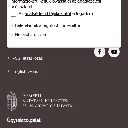
információkért, kérjük, olvassa el az
adatkezelési
tájékoztatót
.
Az
adatvédelmi tájékoztatót
elfogadom.
Beletekintek a legutóbbi hírlevélbe
Oldaltérkép
Hírlevél archívum
Nagyobb betű
RSS feliratkozás
English version
Ügyfélszolgálat