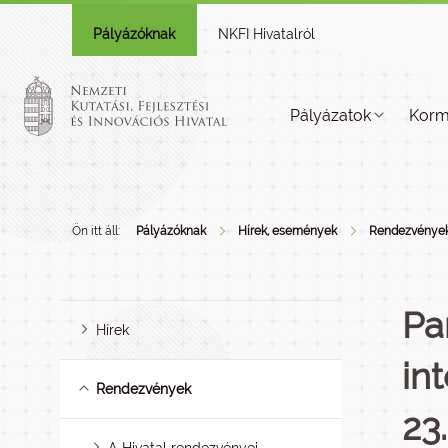
Pályázóknak
NKFI Hivatalról
Pályázatok
Korm
Ön itt áll:
Pályázóknak
Hírek, események
Rendezvénye
Pa
Hírek
in
Rendezvények
23.