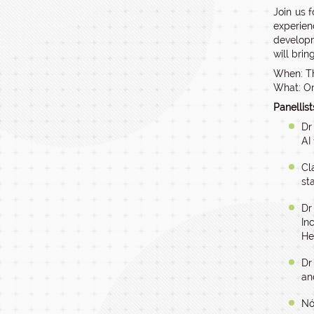
Join us 
experien
developm
will brin
When: T
What: On
Panellist
Dr
AI
Cl
st
Dr
In
He
Dr
an
Nó