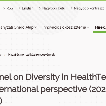
RSS
English
Nagyobb betű
Nagyobb kontraszt
ányzati Önerő Alap
Innovációs ökoszisztéma
Hírek
k
Hazai és nemzetközi rendezvények
nel on Diversity in HealthT
ternational perspective (20
)