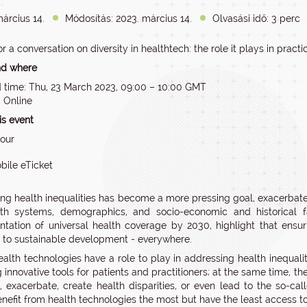
árcius 14.
Módosítás: 2023. március 14.
Olvasási idő: 3 perc
or a conversation on diversity in healthtech: the role it plays in pra
d where
 time: Thu, 23 March 2023, 09:00 – 10:00 GMT
: Online
is event
hour
bile eTicket
ng health inequalities has become a more pressing goal, exacerbat
lth systems, demographics, and socio-economic and historical f
tation of universal health coverage by 2030, highlight that ensur
l to sustainable development - everywhere.
health technologies have a role to play in addressing health inequal
g innovative tools for patients and practitioners; at the same time, t
e, exacerbate, create health disparities, or even lead to the so-ca
nefit from health technologies the most but have the least access to