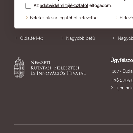
Az
adatvédelmi tájékoztatót
elfogadom.
Beletekintek a legutóbbi hírlevélbe
Hírlev
Oldaltérkép
Nagyobb betű
Nagyob
Ügyfélszo
1077 Budap
+36 1 795 
Írjon ne