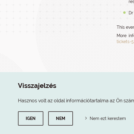
re
Dr
This eve
More inf
tickets-
Visszajelzés
Hasznos volt az oldal információtartalma az Ön szá
IGEN
NEM
Nem ezt kerestem