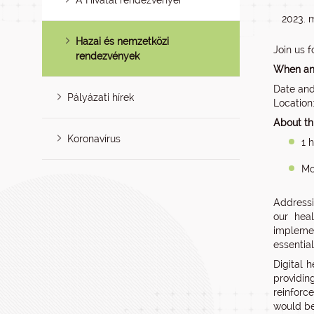
A Hivatal rendezvényei
2023. m
Hazai és nemzetközi
Join us f
rendezvények
When an
Date and
Pályázati hírek
Location
About th
Koronavírus
1 
Mo
Addressi
our hea
implemen
essentia
Digital 
providin
reinforc
would be