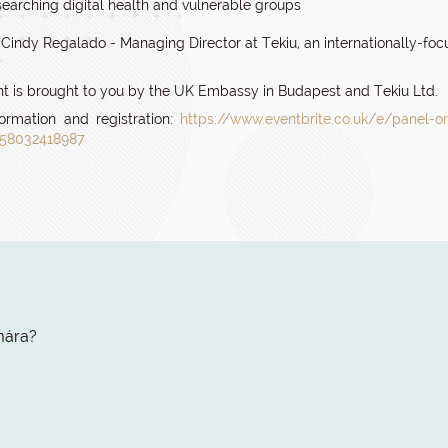
searching digital health and vulnerable groups
 Cindy Regalado - Managing Director at Tekiu, an internationally-f
nt is brought to you by the UK Embassy in Budapest and Tekiu Ltd.
ormation and registration:
https://www.eventbrite.co.uk/e/panel-on-
558032418987
mára?