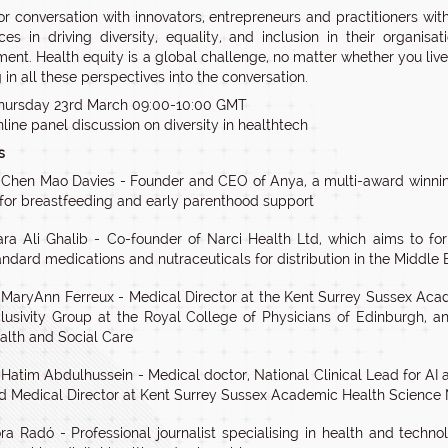
for conversation with innovators, entrepreneurs and practitioners wit
ces in driving diversity, equality, and inclusion in their organis
ent. Health equity is a global challenge, no matter whether you live
g in all these perspectives into the conversation.
hursday 23rd March 09:00-10:00 GMT
line panel discussion on diversity in healthtech
s
 Chen Mao Davies - Founder and CEO of Anya, a multi-award winnin
 for breastfeeding and early parenthood support
ara Ali Ghalib - Co-founder of Narci Health Ltd, which aims to 
andard medications and nutraceuticals for distribution in the Middle 
 MaryAnn Ferreux - Medical Director at the Kent Surrey Sussex Acad
clusivity Group at the Royal College of Physicians of Edinburgh
alth and Social Care
 Hatim Abdulhussein - Medical doctor, National Clinical Lead for AI
d Medical Director at Kent Surrey Sussex Academic Health Science
ra Radó - Professional journalist specialising in health and techn