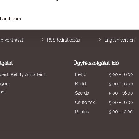
él archívum
b kontraszt
RSS feliratkozás
English version
lgálat
Ügyfélszolgálati idő
est, Kéthly Anna tér 1.
Hétfő
9:00 - 16:00
9500
Kedd
9:00 - 16:00
künk
Szerda
9:00 - 16:00
Csütörtök
9:00 - 16:00
Péntek
9:00 - 12:00