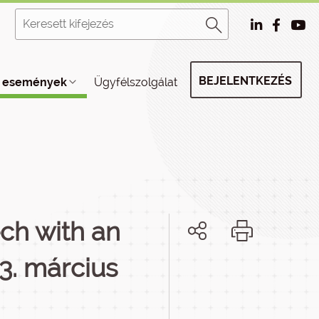
BEJELENTKEZÉS
, események
Ügyfélszolgálat
ech with an
23. március