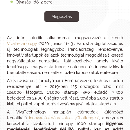
Olvasási idő: 2 perc
Megosztás
Az idén ötödik alkalommal megszervezésre kerülő
VivaTechnology
(2020. június 11-13., Párizs) a digitalizáció és
új technológiák legnagyobb franciaországi rendezvénye,
innovatív startupok és azok technológiai megoldásait kereső
nagyvállalatok nemzetközi találkozóhelye, amely kiváló
lehetőség a magyar startupok, scaleupok és innovatív kkv-k
bemutatkozására, nemzetközi üzleti kapcsolatok építésére.
A szakvásáron – amely mára Európa vezető tech és startup
rendezvénye lett – 2019-ben 125 országból több mint
124.000 látogató, 13.000 startup, 450 előadó, 3.300
befektető és 2.500 újságíró vett részt, továbbá 2.000 startup
kiállítói pultot kapott a résztvevő nagyvállalatok standjain.
A VivaTechnology honlapján elérhetőek különböző
tematikájú
innovációs pályázatok, „Challenges”
, amelyeken
keresztül a kiválasztott mintegy 1000 startup
ingyenes
megjelenési lehetőséget (kiállítói pultot) kap az adott