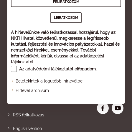
A hírlevelünkre való feliratkozással hozzájárul, hogy az
NKFI Hivatal közvetlenül megkeresse a legfrissebb
kutatási, fejlesztési és innovációs pályázatokkal, hazai és
nemzetközi hírekkel, eseményekkel. További
információkért, kérjük, olvassa el az
adatkezelési
tájékoztatót
.
Az
adatvédelmi tájékoztatót
elfogadom.
Beletekintek a legutóbbi hírlevélbe
Oldaltérkép
Hírlevél archívum
Nagyobb betű
RSS feliratkozás
English version