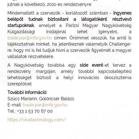
jutnak a következő, 2021-es rendezvényre.
Mindemellett a szervezők - korlátozott számban -
ingyenes
belépőt tudnak biztosítani a látogatóként résztvevő
startupoknak
, amelyet a Párizsi Magyar Nagykövetség
Külgazdasági irodájánál lehet igényelni, a
trade.par@mfa.gov.hu
címen. Örömmel vesszük, ha arról is
tájékoztatnak minket, ha jelentkeznek valamelyik Challenge-
re, hogy mi is fel tudjuk hívni a szervezők figyelmét a magyar
vállalatok részvételére.
A Nagykövetség továbbá egy
side event
-et tervez a
rendezvény margóján, amely további kapcsolatépítési
lehetőséget biztosít a helyi innovációs ökoszisztéma
szereplőivel.
További információ:
Szűcs Mariann, Gölöncsér Balázs
E-mail:
trade.par@mfa.gov.hu
Tel.: +33 1 53 70 67 00
https://vivatechnology.com/