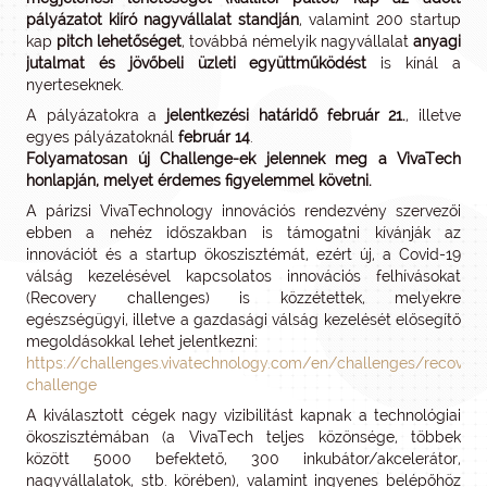
pályázatot kiíró nagyvállalat standján
, valamint 200 startup
kap
pitch lehetőséget
, továbbá némelyik nagyvállalat
anyagi
jutalmat és jövőbeli üzleti együttműködést
is kínál a
nyerteseknek.
A pályázatokra a
jelentkezési határidő február 21.
, illetve
egyes pályázatoknál
február 14
.
Folyamatosan új Challenge-ek jelennek meg a VivaTech
honlapján, melyet érdemes figyelemmel követni.
A párizsi VivaTechnology innovációs rendezvény szervezői
ebben a nehéz időszakban is támogatni kívánják az
innovációt és a startup ökoszisztémát, ezért új, a Covid-19
válság kezelésével kapcsolatos innovációs felhívásokat
(Recovery challenges) is közzétettek, melyekre
egészségügyi, illetve a gazdasági válság kezelését elősegítő
megoldásokkal lehet jelentkezni:
https://challenges.vivatechnology.com/en/challenges/recovery
challenge
A kiválasztott cégek nagy vizibilitást kapnak a technológiai
ökoszisztémában (a VivaTech teljes közönsége, többek
között 5000 befektető, 300 inkubátor/akcelerátor,
nagyvállalatok, stb. körében), valamint ingyenes belépőhöz