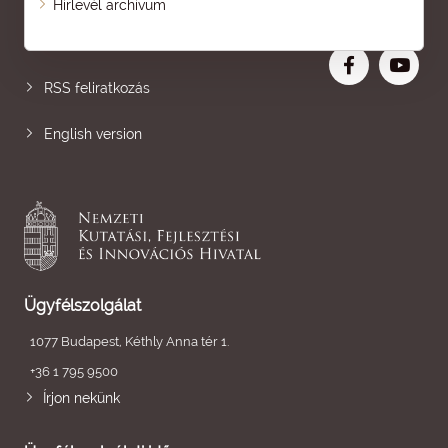
Hírlevél archívum
Nagyobb betű
RSS feliratkozás
English version
Ügyfélszolgálat
1077 Budapest, Kéthly Anna tér 1.
+36 1 795 9500
Írjon nekünk