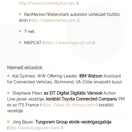
http://www.commsignia.com/
),
RanMarine/Watershark autonóm vízfelület tisztító
drón (
http://watersharks.com/
),
T-net,
MAPCAT (
https://www.mapcat.com
).
Kiemelt előadók:
Kal Gyimesi, WW Offering Leader,
IBM Watson
Assistant
for Connected Vehicles, Richmond, VA (Ollie önvezető busz)
Stéphane Péan,
az EIT Digital Digitális Városok
Action
Line-jának vezetője
, korábbi Toyota
Connected Company
PM
és az ITS France (
https://atec-its-france.com/
) korábbi
vezetője
Jörg Bauer,
Tungsram
Group
elnök-vezérigazgatója
(
http://www.tungsram.com/
)