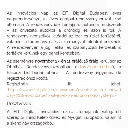
Az Innovációs Nap az EIT Digital Budapest éves
nagyrendezvénye, az éves európai rendezvénysorozat első
állomása. A rendezvény idei témája az autónóm rendszerek
– az önvezető autóktól a drónokig és azon is túl. A
rendezvény nemzetközi előadói az ipar és üzlet területéről,
valamint a tudományos és a kormányzati oldalról érkeznek.
A rendezvényen a jogi, etikai és szabályozási kérdések is
terítékre kerülnek egy panel keretében.
Az eseményre
november 27-én 11 órától 16 óráig
kerül sor az
Öbölház Rendezvényközpontban (
https://obolhaz.hu/
), a
Rákóczi híd budai lábánál. A rendezvény ingyenes, de
regisztrációhoz kötött.
Regisztrálni itt lehet:
https://www.eitdigital.eu/newsroom/events/article/innovation-
day-2018-in-budapest-all-eyes-on-autonomous-systems/
Résztvevők:
A EIT Digital innovációs ökoszisztémájának válogatott
szereplői, mind Kelet-Közép és Nyugat Európából, valamint
a skandináv országokból: