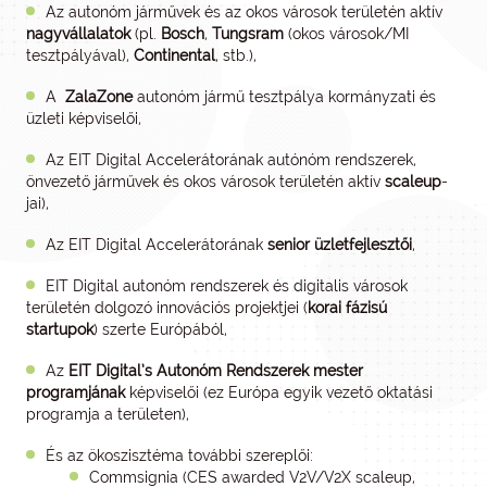
Az autonóm járművek és az okos városok területén aktív
nagyvállalatok
(pl.
Bosch
,
Tungsram
(okos városok/MI
tesztpályával),
Continental
, stb.),
A
ZalaZone
autonóm jármű tesztpálya kormányzati és
üzleti képviselői,
Az EIT Digital Accelerátorának autónóm rendszerek,
önvezető járművek és okos városok területén aktív
scaleup
-
jai),
Az EIT Digital Accelerátorának
senior üzletfejlesztői
,
EIT Digital autonóm rendszerek és digitalis városok
területén dolgozó innovációs projektjei (
korai fázisú
startupok
) szerte Európából,
Az
EIT Digital’s Autonóm Rendszerek mester
programjának
képviselői (ez Európa egyik vezető oktatási
programja a területen),
És az ökoszisztéma további szereplői:
Commsignia (CES awarded V2V/V2X scaleup,