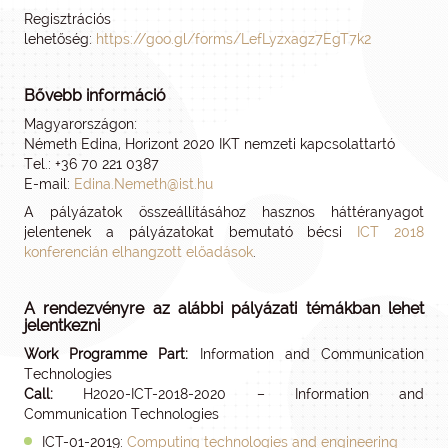
Regisztrációs
lehetőség:
https://goo.gl/forms/LefLyzxagz7EgT7k2
Bővebb információ
Magyarországon:
Németh Edina, Horizont 2020 IKT nemzeti kapcsolattartó
Tel.: +36 70 221 0387
E-mail:
Edina.Nemeth@ist.hu
A pályázatok összeállításához hasznos háttéranyagot
jelentenek a pályázatokat bemutató bécsi
ICT 2018
konferencián elhangzott előadások
.
A rendezvényre az alábbi pályázati témákban lehet
jelentkezni
Work Programme Part:
Information and Communication
Technologies
Call:
H2020-ICT-2018-2020 – Information and
Communication Technologies
ICT-01-2019:
Computing technologies and engineering