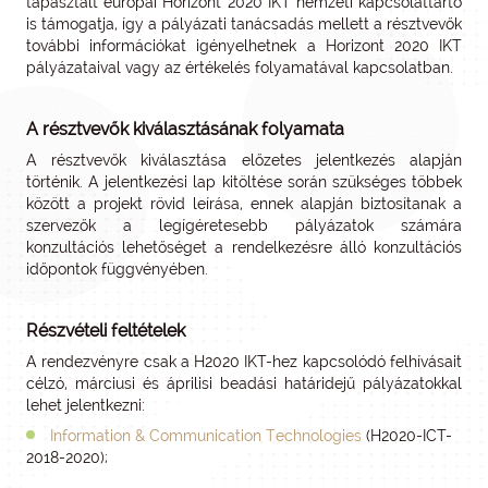
tapasztalt európai Horizont 2020 IKT nemzeti kapcsolattartó
is támogatja, így a pályázati tanácsadás mellett a résztvevők
további információkat igényelhetnek a Horizont 2020 IKT
pályázataival vagy az értékelés folyamatával kapcsolatban.
A résztvevők kiválasztásának folyamata
A résztvevők kiválasztása előzetes jelentkezés alapján
történik. A jelentkezési lap kitöltése során szükséges többek
között a projekt rövid leírása, ennek alapján biztosítanak a
szervezők a legígéretesebb pályázatok számára
konzultációs lehetőséget a rendelkezésre álló konzultációs
időpontok függvényében.
Részvételi feltételek
A rendezvényre csak a H2020 IKT-hez kapcsolódó felhívásait
célzó, márciusi és áprilisi beadási határidejű pályázatokkal
lehet jelentkezni:
Information & Communication Technologies
(H2020-ICT-
2018-2020);