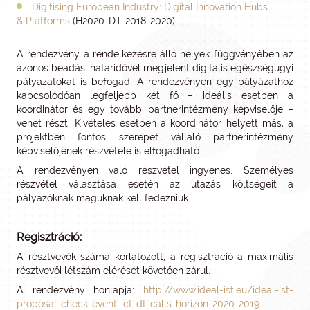
Digitising European Industry: Digital Innovation Hubs
&
Platforms
(H2020-DT-2018-2020).
A rendezvény a rendelkezésre álló helyek függvényében az
azonos beadási határidővel megjelent digitális egészségügyi
pályázatokat is befogad. A rendezvényen egy pályázathoz
kapcsolódóan legfeljebb két fő – ideális esetben a
koordinátor és egy további partnerintézmény képviselője –
vehet részt. Kivételes esetben a koordinátor helyett más, a
projektben fontos szerepet vállaló partnerintézmény
képviselőjének részvétele is elfogadható.
A rendezvényen való részvétel ingyenes. Személyes
részvétel választása esetén az utazás költségeit a
pályázóknak maguknak kell fedezniük.
Regisztráció:
A résztvevők száma korlátozott, a regisztráció a maximális
résztvevői létszám elérését követően zárul.
A rendezvény honlapja:
http://www.ideal-ist.eu/ideal-ist-
proposal-check-event-ict-dt-calls-horizon-2020-2019