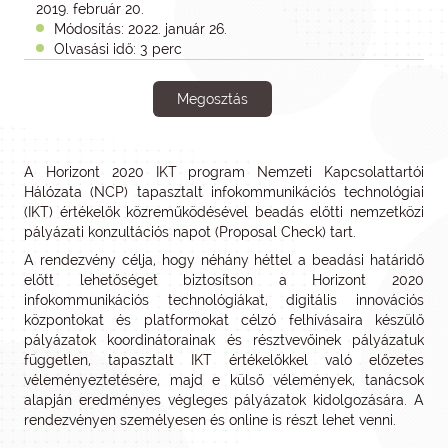
2019. február 20.
Módosítás: 2022. január 26.
Olvasási idő: 3 perc
Megosztás
A Horizont 2020 IKT program Nemzeti Kapcsolattartói
Hálózata (NCP) tapasztalt infokommunikációs technológiai
(IKT) értékelők közreműködésével beadás előtti nemzetközi
pályázati konzultációs napot (Proposal Check) tart.
A rendezvény célja, hogy néhány héttel a beadási határidő
előtt lehetőséget biztosítson a Horizont 2020
infokommunikációs technológiákat, digitális innovációs
központokat és platformokat célzó felhívásaira készülő
pályázatok koordinátorainak és résztvevőinek pályázatuk
független, tapasztalt IKT értékelőkkel való előzetes
véleményeztetésére, majd e külső vélemények, tanácsok
alapján eredményes végleges pályázatok kidolgozására. A
rendezvényen személyesen és online is részt lehet venni.