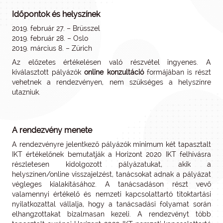
Időpontok és helyszínek
2019. február 27. – Brüsszel
2019. február 28. – Oslo
2019. március 8. – Zürich
Az előzetes értékelésen való részvétel ingyenes. A
kiválasztott pályázók
online konzultáció
formájában is részt
vehetnek a rendezvényen, nem szükséges a helyszínre
utazniuk.
A rendezvény menete
A rendezvényre jelentkező pályázók minimum két tapasztalt
IKT értékelőnek bemutatják a Horizont 2020 IKT felhívásra
részletesen kidolgozott pályázatukat, akik a
helyszínen/online visszajelzést, tanácsokat adnak a pályázat
végleges kialakításához. A tanácsadáson részt vevő
valamennyi értékelő és nemzeti kapcsolattartó titoktartási
nyilatkozattal vállalja, hogy a tanácsadási folyamat során
elhangzottakat bizalmasan kezeli. A rendezvényt több