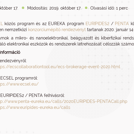
któber 17.
Módosítás: 2019. október 17.
Olvasási idő: 1 perc
EL
közös program és az EUREKA program
EURIPIDES2
/
PENTA
kl
en nemzetközi
konzorciumépítő rendezvényt
tartanak 2020. január 14
mok a mikro- és nanoelektronikai, beágyazott és kiberfizikai rendsz
váló elektronikai eszközök és rendszerek létrehozását célozzák számo
információ
rendezvényről:
tps://ecscollaborationtool.eu/ecs-brokerage-event-2020.html
 ECSEL programról:
tps://www.ecsel.eu/
 EURIPIDES2 / PENTA felhívásról:
tp://www.penta-eureka.eu/calls/2020EURIPIDES-PENTACall.php
tps://www.euripides-eureka.eu/calls