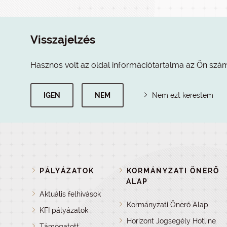
Visszajelzés
Hasznos volt az oldal információtartalma az Ön szá
IGEN
NEM
Nem ezt kerestem
PÁLYÁZATOK
KORMÁNYZATI ÖNERŐ
ALAP
Aktuális felhívások
Kormányzati Önerő Alap
KFI pályázatok
Horizont Jogsegély Hotline
Támogatott