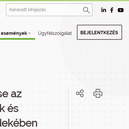
BEJELENTKEZÉS
, események
Ügyfélszolgálat
se az
k és
rdekében