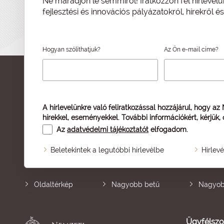
Ne maradjon le semmiről! Iratkozzon fel hírlevelü
fejlesztési és innovációs pályázatokról, hírekről 
Hogyan szólíthatjuk?
Az Ön e-mail címe?
A hírlevelünkre való feliratkozással hozzájárul, hogy az
hírekkel, eseményekkel. További információkért, kérjük,
Az
adatvédelmi tájékoztatót
elfogadom.
Beletekintek a legutóbbi hírlevélbe
Hírlev
Oldaltérkép
Nagyobb betű
Nagyob
Ügyfélszo