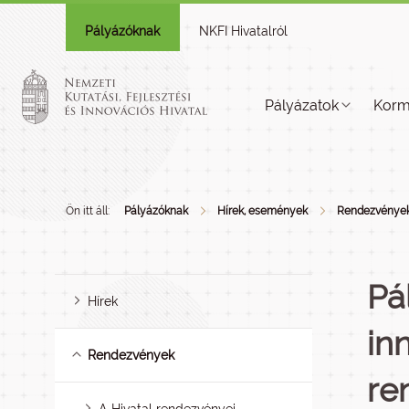
Pályázóknak
NKFI Hivatalról
Pályázatok
Korm
Ön itt áll:
Pályázóknak
Hírek, események
Rendezvénye
Pá
Hírek
in
Rendezvények
re