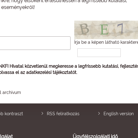
nkre, hogy elsőként értesülhessen a legfrissebb kutatási,
és eseményekről!
Írja be a képen látható karakter
 NKFI Hivatal közvetlenül megkeresse a legfrissebb kutatási, fejleszt
 olvassa el az
adatkezelési tájékoztatót
.
él archívum
b kontraszt
RSS feliratkozás
English version
lgálat
Ügyfélszolgálati idő