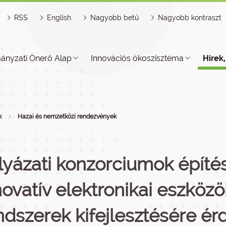
RSS
English
Nagyobb betű
Nagyobb kontraszt
ányzati Önerő Alap
Innovációs ökoszisztéma
Hírek
k
Hazai és nemzetközi rendezvények
lyázati konzorciumok építé
novatív elektronikai eszközö
ndszerek kifejlesztésére é