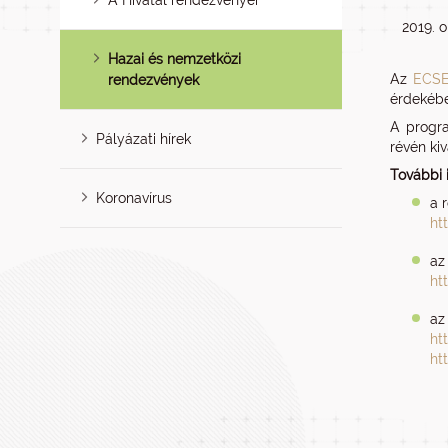
A Hivatal rendezvényei
2019. o
Hazai és nemzetközi
Az
ECS
rendezvények
érdekéb
A progra
Pályázati hírek
révén ki
További 
Koronavírus
a 
ht
az
ht
az
ht
ht