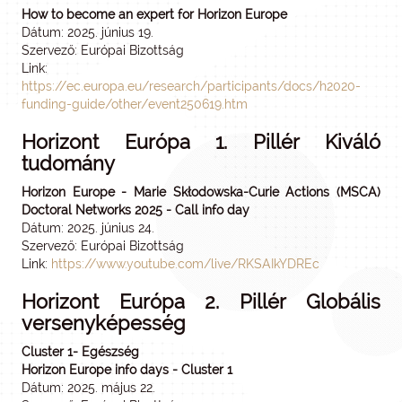
How to become an expert for Horizon Europe
Dátum: 2025. június 19.
Szervező: Európai Bizottság
Link:
https://ec.europa.eu/research/participants/docs/h2020-
funding-guide/other/event250619.htm
Horizont Európa 1. Pillér Kiváló
tudomány
Horizon Europe - Marie Skłodowska-Curie Actions (MSCA)
Doctoral Networks 2025 - Call info day
Dátum: 2025. június 24.
Szervező: Európai Bizottság
Link:
https://www.youtube.com/live/RKSAIkYDREc
Horizont Európa 2. Pillér Globális
versenyképesség
Cluster 1- Egészség
Horizon Europe info days - Cluster 1
Dátum: 2025. május 22.