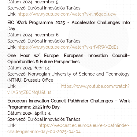
Dátum: 2024. november 5.
Szervező: Európai Innovációs Tanács
Link:
https://www.youtube.com/watch?v=r_n6qac_ucw
EIC Work Programme 2025 - Accelerator Challenges Info
Day
Dátum: 2024. november 6.
Szervező: Európai Innovációs Tanács
Link:
https://www.youtube.com/watch?v=srfVRWVZdEs
One Hour w/ Europe: European Innovation Council–
Opportunities & Future Perspectives
Dátum: 2025. febr. 13.
Szervező: Norwegian University of Science and Technology
(NTNU) Brussels Office
Link:
https://www.youtube.com/watch?
v=lASn9Z8CMqU&t=1s
European Innovation Council Pathfinder Challenges – Work
Programme 2025 Info Day
Dátum: 2025. április 4.
Szervező: Európai Innovációs Tanács
Link:
https://webcast.ec.europa.eu/eic-pathfinder-
challenges-info-day-0d-2025-04-04