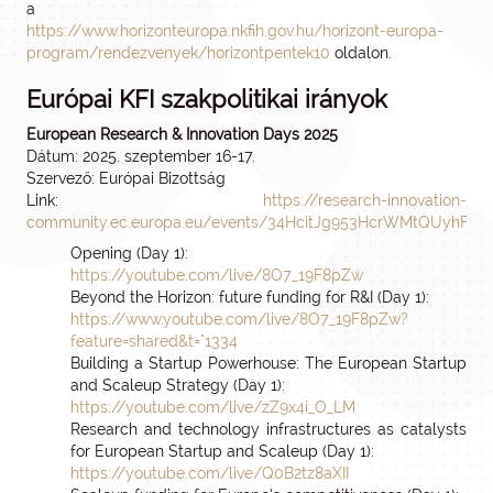
a
https://www.horizonteuropa.nkfih.gov.hu/horizont-europa-
program/rendezvenyek/horizontpentek10
oldalon.
Európai KFI szakpolitikai irányok
European Research & Innovation Days 2025
Dátum: 2025. szeptember 16-17.
Szervező: Európai Bizottság
Link:
https://research-innovation-
community.ec.europa.eu/events/34HcitJg953HcrWMtQUyhF/
Opening (Day 1):
https://youtube.com/live/8O7_19F8pZw
Beyond the Horizon: future funding for R&I (Day 1):
https://www.youtube.com/live/8O7_19F8pZw?
feature=shared&t="1334
Building a Startup Powerhouse: The European Startup
and Scaleup Strategy (Day 1):
https://youtube.com/live/zZ9x4i_O_LM
Research and technology infrastructures as catalysts
for European Startup and Scaleup (Day 1):
https://youtube.com/live/Q0B2tz8aXII