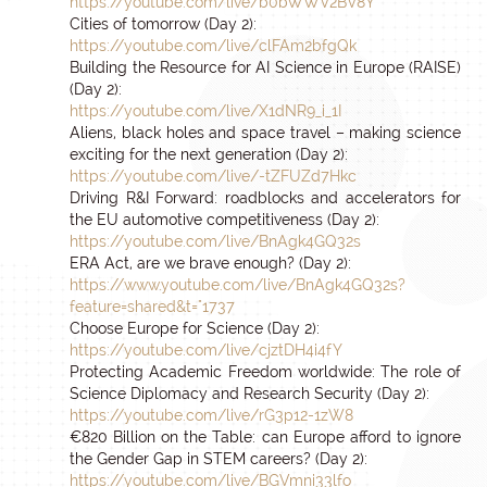
https://youtube.com/live/b0bWWV2BV8Y
Cities of tomorrow (Day 2):
https://youtube.com/live/clFAm2bfgQk
Building the Resource for AI Science in Europe (RAISE)
(Day 2):
https://youtube.com/live/X1dNR9_i_1I
Aliens, black holes and space travel – making science
exciting for the next generation (Day 2):
https://youtube.com/live/-tZFUZd7Hkc
Driving R&I Forward: roadblocks and accelerators for
the EU automotive competitiveness (Day 2):
https://youtube.com/live/BnAgk4GQ32s
ERA Act, are we brave enough? (Day 2):
https://www.youtube.com/live/BnAgk4GQ32s?
feature=shared&t="1737
Choose Europe for Science (Day 2):
https://youtube.com/live/cjztDH4i4fY
Protecting Academic Freedom worldwide: The role of
Science Diplomacy and Research Security (Day 2):
https://youtube.com/live/rG3p12-1zW8
€820 Billion on the Table: can Europe afford to ignore
the Gender Gap in STEM careers? (Day 2):
https://youtube.com/live/BGVmni33lfo