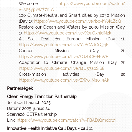
Welcome:
https://www.youtube.com/watch?
v="W5ypvW77h_A
100 Climate-Neutral and Smart cities by 2030 Mission
(Day 1):
https://www.youtube.com/live/bc-hY0k1ZcQ
Restore our Ocean and Waters by 2030 Mission (Day
1):
https://www.youtube.com/live/XouOxnldNzk
A Soil Deal for Europe Mission (Day 1):
https://www.youtube.com/live/YzBGAJGQ34E
Cancer Mission (Day 2):
https://www.youtube.com/live/OJzbCF-H-WE
Adaptation to Climate Change Mission (Day 2):
https://www.youtube.com/live/I4U53aoSi68
Cross-mission activities (Day 2):
https://www.youtube.com/live/ZW0_Ms0_9Ak
Partnerségek
Clean Energy Transition Partnership
Joint Call Launch 2025
Dátum: 2025. június 24.
Szervező: CETPartnership
Link:
https://www.youtube.com/watch?v=FBADlQmdqwI
Innovative Health Initiative Call Days - call 11