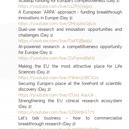
Scaleup funding for Europe’s competitiveness (Day 1):
https://youtube.com/live/z1ZR3lVagxs
A European "ARPA" approach - funding breakthrough
innovations in Europe (Day 1):
https://youtube.com/live/DHcqzksG9Uo
Dual-use research and innovation: opportunities and
challenges (Day 1):
https://youtube.com/live/OaPOjBa9lsI
AI-powered research: a competitiveness opportunity
for Europe (Day 1):
https://youtube.com/live/ZsPqmv6faHc
Making the EU the most attractive place for Life
Sciences (Day 2):
https://youtube.com/live/XWen3QBCX00
Securing Europe’s place at the forefront of scientific
discovery (Day 2):
https://youtube.com/live/iZUa1-A9uUk
Strengthening the EU clinical research ecosystem
(Day 2):
https://youtube.com/live/JlZ6W6rGT7Y
Let’s talk business – how to commercialise
breakthrough research (Day 2):