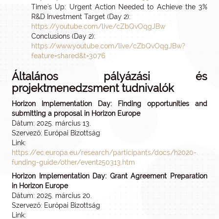
Time's Up: Urgent Action Needed to Achieve the 3%
R&D Investment Target (Day 2):
https://youtube.com/live/cZbQvOqgJBw
Conclusions (Day 2):
https://www.youtube.com/live/cZbQvOqgJBw?
feature=shared&t=3076
Általános pályázási és
projektmenedzsment tudnivalók
Horizon Implementation Day: Finding opportunities and
submitting a proposal in Horizon Europe
Dátum: 2025. március 13.
Szervező: Európai Bizottság
Link:
https://ec.europa.eu/research/participants/docs/h2020-
funding-guide/other/event250313.htm
Horizon Implementation Day: Grant Agreement Preparation
in Horizon Europe
Dátum: 2025. március 20.
Szervező: Európai Bizottság
Link: