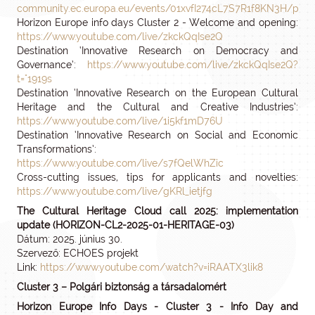
community.ec.europa.eu/events/01xvfI274cL7S7R1f8KN3H/pr
Horizon Europe info days Cluster 2 - Welcome and opening:
https://www.youtube.com/live/zkckQqIse2Q
Destination ‘Innovative Research on Democracy and
Governance’:
https://www.youtube.com/live/zkckQqIse2Q?
t="1919s
Destination ‘Innovative Research on the European Cultural
Heritage and the Cultural and Creative Industries’:
https://www.youtube.com/live/1i5kf1mD76U
Destination ‘Innovative Research on Social and Economic
Transformations’:
https://www.youtube.com/live/s7fQelWhZic
Cross-cutting issues, tips for applicants and novelties:
https://www.youtube.com/live/gKRl_ietjfg
The Cultural Heritage Cloud call 2025: implementation
update (HORIZON-CL2-2025-01-HERITAGE-03)
Dátum: 2025. június 30.
Szervező: ECHOES projekt
Link:
https://www.youtube.com/watch?v=iRAATX3lik8
Cluster 3 – Polgári biztonság a társadalomért
Horizon Europe Info Days - Cluster 3 - Info Day and