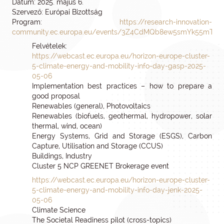
Dátum: 2025. május 6.
Szervező: Európai Bizottság
Program:
https://research-innovation-
community.ec.europa.eu/events/3Z4CdMQb8ew5smYk55mTs
Felvételek:
https://webcast.ec.europa.eu/horizon-europe-cluster-
5-climate-energy-and-mobility-info-day-gasp-2025-
05-06
Implementation best practices – how to prepare a
good proposal
Renewables (general), Photovoltaics
Renewables (biofuels, geothermal, hydropower, solar
thermal, wind, ocean)
Energy Systems, Grid and Storage (ESGS), Carbon
Capture, Utilisation and Storage (CCUS)
Buildings, Industry
Cluster 5 NCP GREENET Brokerage event
https://webcast.ec.europa.eu/horizon-europe-cluster-
5-climate-energy-and-mobility-info-day-jenk-2025-
05-06
Climate Science
The Societal Readiness pilot (cross-topics)