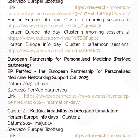
Szervező: Európai Bizottság
Link:
https://research-innovation-
community.ec.europa.eu/events/3F0n7H46ft6PlJqQPaRmIt/pr
Horizon Europe info day: Cluster 1 (morning sessions 1):
https://www.youtube.com/live/Ng_2G4m6XLk
Horizon Europe info day: Cluster 1 (morning sessions 2):
https://www.youtube.com/live/iYuTBQFupbc
Horizon Europe info day: Cluster 1 (afternoon sessions):
https://www.youtube.com/live/JZmXARFRc7o
European Partnership for Personalised Medicine (PerMed
partnerség)
EP PerMed - the European Partnership for Personalised
Medicine: Networking Support Call 2025
Dátum: 2025. július 1.
Szervező: PerMed partnerség
Link:
https://www.eppermed.eu/news-events/events/ep-
permed-nsc-2025-information-day/
Cluster 2 – Kultúra, kreativitás és befogadó társadalom
Horizon Europe info days - Cluster 2
Dátum: 2025. május 15.
Szervező: Európai Bizottság
Link:
https://research-innovation-