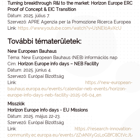
Turning breakthrough R&I to the market: Horizon Europe ERC
Proof of Concept & EIC Transition
Dátum: 2025. július 7.
Szervező: APRE Agenzia per la Promozione Ricerca Europea
Link:
https://www.youtube.com/watch?v=U1NEI0AvXcU
További tématerületek:
New European Bauhaus
Téma: New European Bauhaus (NEB) információs nap
Cím:
Horizon Europe info days – NEB Facility
Dátum: 2025. június 4.
Szervező: Európai Bizottság
Link:
https://new-european-
bauhaus.europa.eu/events/calendar-neb-events/horizon-
europe-info-days-neb-facility-2025-06-04_en
Missziók
Horizon Europe info days - EU Missions
Dátum: 2025. május 22-23.
Szervező: Európai Bizottság
Link:
https://research-innovation-
community.ec.europa.eu/events/2ZvkNXyGsLoGBfC8CtVcJt/p