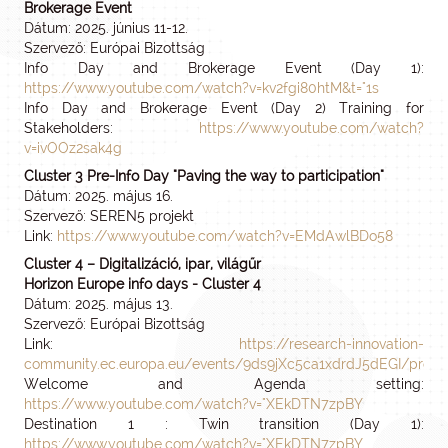
Brokerage Event
Dátum: 2025. június 11-12.
Szervező: Európai Bizottság
Info Day and Brokerage Event (Day 1):
https://www.youtube.com/watch?v=kv2fgi80htM&t="1s
Info Day and Brokerage Event (Day 2) Training for
Stakeholders:
https://www.youtube.com/watch?
v=ivOOz2sak4g
Cluster 3 Pre-Info Day "Paving the way to participation"
Dátum: 2025. május 16.
Szervező: SEREN5 projekt
Link:
https://www.youtube.com/watch?v=EMdAwlBDo58
Cluster 4 – Digitalizáció, ipar, világűr
Horizon Europe info days - Cluster 4
Dátum: 2025. május 13.
Szervező: Európai Bizottság
Link:
https://research-innovation-
community.ec.europa.eu/events/9ds9jXc5ca1xdrdJ5dEGI/pro
Welcome and Agenda setting:
https://www.youtube.com/watch?v="XEkDTN7zpBY
Destination 1 : Twin transition (Day 1):
https://www.youtube.com/watch?v="XEkDTN7zpBY