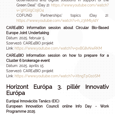
observations and digital solutions in support of the
Green Deal” (Day 2):
https://www.youtube.com/watch?
v="gYGVgC0jlO4
COFUND Partnerships’ topics (Day 2):
https://www.youtube.com/watch?v=h_z3hMlyIdY
CARE4BIO information session about Circular Bio-Based
Europe Joint Undertaking
Dátum: 2025. február 5.
Szervező: CARE4BIO projekt
Link:
https://www.youtube.com/watch?v=pxBG8vNwRKM
CARE4BIO information session on how to prepare for a
Cluster 6 brokerage event
Dátum: 2025. április 15
Szervező: CARE4BIO projekt
Link:
https://www.youtube.com/watch?v=XtngTpQ10SM
Horizont Európa 3. pillér Innovatív
Európa
Európai Innovációs Tanács (EIC)
European Innovation Council online Info Day - Work
Programme 2025