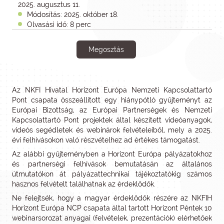
2025. augusztus 11.
Módosítás: 2025. október 18.
Olvasási idő: 8 perc
Megosztás
Az NKFI Hivatal Horizont Európa Nemzeti Kapcsolattartó
Pont csapata összeállított egy hiánypótló gyűjteményt az
Európai Bizottság, az Európai Partnerségek és Nemzeti
Kapcsolattartó Pont projektek által készített videóanyagok,
videós segédletek és webinárok felvételeiből, mely a 2025.
évi felhívásokon való részvételhez ad értékes támogatást.
Az alábbi gyűjteményben a Horizont Európa pályázatokhoz
és partnerségi felhívások bemutatásán az általános
útmutatókon át pályázattechnikai tájékoztatókig számos
hasznos felvételt találhatnak az érdeklődők.
Ne felejtsék, hogy a magyar érdeklődők részére az NKFIH
Horizont Európa NCP csapata által tartott Horizont Péntek 10
webinarsorozat anyagai (felvételek, prezentációk) elérhetőek