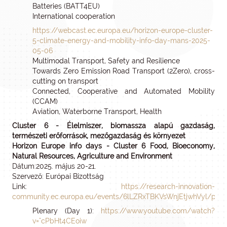
Batteries (BATT4EU)
International cooperation
https://webcast.ec.europa.eu/horizon-europe-cluster-
5-climate-energy-and-mobility-info-day-mans-2025-
05-06
Multimodal Transport, Safety and Resilience
Towards Zero Emission Road Transport (2Zero), cross-
cutting on transport
Connected, Cooperative and Automated Mobility
(CCAM)
Aviation, Waterborne Transport, Health
Cluster 6 - Élelmiszer, biomassza alapú gazdaság,
természeti erőforrások, mezőgazdaság és környezet
Horizon Europe info days - Cluster 6 Food, Bioeconomy,
Natural Resources, Agriculture and Environment
Dátum:2025. május 20-21.
Szervező: Európai Bizottság
Link:
https://research-innovation-
community.ec.europa.eu/events/6lLZRxTBKVsWnjEtjwhVyl/pr
Plenary (Day 1):
https://www.youtube.com/watch?
v="cPbHt4CEoiw