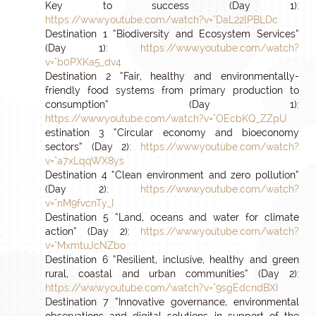
Key to success (Day 1):
https://www.youtube.com/watch?v="DaL22lPBLDc
Destination 1 “Biodiversity and Ecosystem Services”
(Day 1):
https://www.youtube.com/watch?
v="b0PXKa5_dv4
Destination 2 “Fair, healthy and environmentally-
friendly food systems from primary production to
consumption” (Day 1):
https://www.youtube.com/watch?v="OEcbKQ_ZZpU
estination 3 “Circular economy and bioeconomy
sectors” (Day 2):
https://www.youtube.com/watch?
v="a7xLqqWX8ys
Destination 4 “Clean environment and zero pollution”
(Day 2):
https://www.youtube.com/watch?
v="nM9fvcnTy_I
Destination 5 “Land, oceans and water for climate
action” (Day 2):
https://www.youtube.com/watch?
v="MxmtuJcNZbo
Destination 6 “Resilient, inclusive, healthy and green
rural, coastal and urban communities” (Day 2):
https://www.youtube.com/watch?v="9sgEdcndBXI
Destination 7 “Innovative governance, environmental