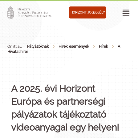
HORIZONT JOGSEGÉLY
Ön itt áll:
Pályázóknak
Hírek, események
Hírek
A
Hivatal hírei
A 2025. évi Horizont
Európa és partnerségi
pályázatok tájékoztató
videoanyagai egy helyen!