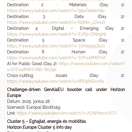
Destination 2 : Materials (Day 1):
https://www.youtube.com/watch?v="99uOke6nGkc
Destination 3 : Data (Day 2):
https://www.youtube.com/watch?v="R2Mm_zZes1Y
Destination 4 : Digital – Emerging (Day 2):
https://www.youtube.com/watch?v="E7Pp-ONogNI
Destination 5 : Space (Day 1):
https://www.youtube.com/watch?v="3VrhqqgGkz0
Destination 6 : Human (Day 2):
https://www.youtube.com/watch?v="SYFw2fMXYVI
AI for Public Good (Day 2):
https://www.youtube.com/watch?
v=SYFw2fMXYVI&t="6029s
Cross-cutting issues (Day 2):
https://www.youtube.com/watch?v=HPD5f6QvV6s
Challenge-driven GenAI4EU booster call under Horizon
Europe
Dátum: 2025. június 18.
Szervező: Európai Bizottság
Link:
https://www.youtube.com/watch?v=7OWHnc0UCFI
Cluster 5 – Éghajlat, energia és mobilitás
Horizon Europe Cluster 5 info day