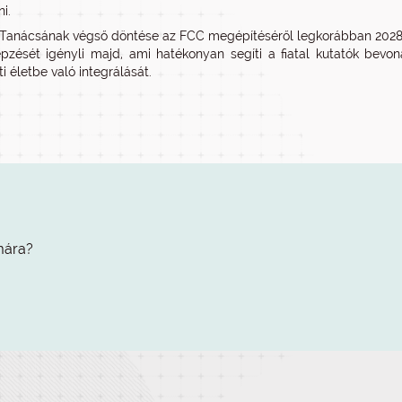
i.
anácsának végső döntése az FCC megépítéséről legkorábban 2028 kö
pzését igényli majd, ami hatékonyan segíti a fiatal kutatók bevonás
i életbe való integrálását.
mára?