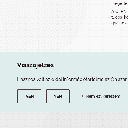
megérten
A CERN T
tudós ké
gyakorlat
Visszajelzés
Hasznos volt az oldal információtartalma az Ön szá
IGEN
NEM
Nem ezt kerestem