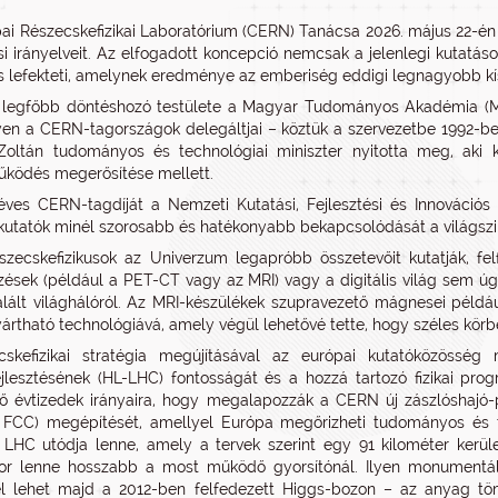
ai Részecskefizikai Laboratórium (CERN) Tanácsa 2026. május 22-én 
ési irányelveit. Az elfogadott koncepció nemcsak a jelenlegi kutatá
 is lefekteti, amelynek eredménye az emberiség eddigi legnagyobb kí
legfőbb döntéshozó testülete a Magyar Tudományos Akadémia (MTA
n a CERN-tagországok delegáltjai – köztük a szervezetbe 1992-ben 
Zoltán tudományos és technológiai miniszter nyitotta meg, aki 
ködés megerősítése mellett.
ves CERN-tagdíját a Nemzeti Kutatási, Fejlesztési és Innovációs Hi
utatók minél szorosabb és hatékonyabb bekapcsolódását a világszin
szecskefizikusok az Univerzum legapróbb összetevőit kutatják, fe
ések (például a PET-CT vagy az MRI) vagy a digitális világ sem ú
alált világhálóról. Az MRI-készülékek szupravezető mágnesei példá
rtható technológiává, amely végül lehetővé tette, hogy széles körbe
cskefizikai stratégia megújításával az európai kutatóközösség
jlesztésének (HL-LHC) fontosságát és a hozzá tartozó fizikai prog
ő évtizedek irányaira, hogy megalapozzák a CERN új zászlóshajó-pr
, FCC) megépítését, amellyel Európa megőrizheti tudományos és 
i LHC utódja lenne, amely a tervek szerint egy 91 kilométer kerüle
or lenne hosszabb a most működő gyorsítónál. Ilyen monumentál
l lehet majd a 2012-ben felfedezett Higgs-bozon – az anyag töm