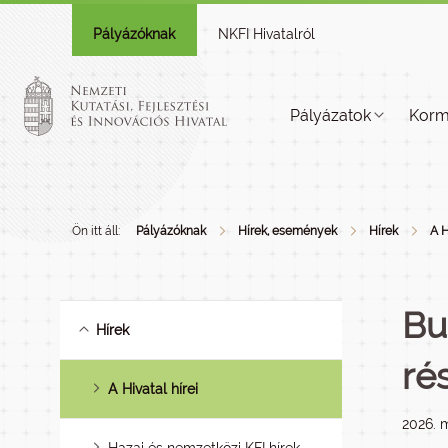
Pályázóknak
NKFI Hivatalról
Pályázatok
Korm
Ön itt áll:
Pályázóknak
Hírek, események
Hírek
A H
Bu
Hírek
ré
A Hivatal hírei
2026. m