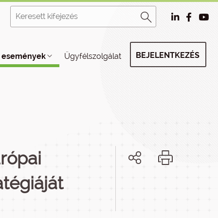
BEJELENTKEZÉS
, események
Ügyfélszolgálat
rópai
atégiáját