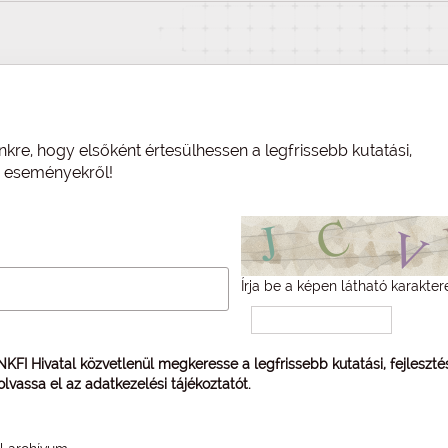
nkre, hogy elsőként értesülhessen a legfrissebb kutatási,
és eseményekről!
Írja be a képen látható karakter
 NKFI Hivatal közvetlenül megkeresse a legfrissebb kutatási, fejleszt
 olvassa el az
adatkezelési tájékoztatót
.