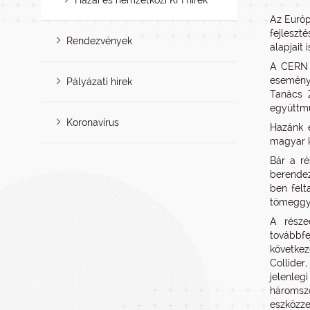
Hazai és nemzetközi KFI hírek
Az Európ
fejleszt
Rendezvények
alapjait
A CERN 
eseménye
Pályázati hírek
Tanács 
együttmű
Koronavírus
Hazánk é
magyar k
Bár a ré
berendez
ben felt
tömeggyá
A része
továbbfe
következ
Collider
jelenleg
háromsz
eszközze