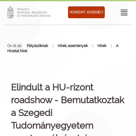
HORIZONT JOGSEGÉLY
Ön itt áll:
Pályázóknak
Hírek, események
Hírek
A
Hivatal hírei
Elindult a HU-rizont
roadshow - Bemutatkoztak
a Szegedi
Tudományegyetem