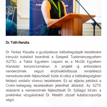
Dr. Tóth Renáta
Dr. Farkas Klaudia a gyulladásos bélbetegségek kezelésére
irányuló kutatást koordinál a Szegedi Tudományegyetem
(SZTE), a Tokiói Egyetem (Japán) és a McGill Egyetem
(Kanada) konzorciumában. A projekt új antioxidáns
nanoenzimek, vagyis enzimaktivitással rendelkező
nanorészecskék fejlesztését tűzte ki célul a bélbetegségben
fellépő oxidatív stressz kezelésére. Ez az eljárás például a
Crohn-betegség kezelésében jelenthet áttörést. Az SZTE
oldaláról a nanoenzimek fejlesztését Dr. Szilágyi István, a
preklinikai vizsgálatokat Dr. Maléth József kutatócsoportja
végzi.