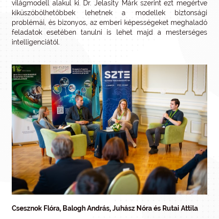
világmodell alakul ki. Dr. Jelasity Márk szerint ezt megértve
kiküszöbölhetőbbek lehetnek a modellek biztonsági
problémái, és bizonyos, az emberi képességeket meghaladó
feladatok esetében tanulni is lehet majd a mesterséges
intelligenciától.
Csesznok Flóra, Balogh András, Juhász Nóra és Rutai Attila