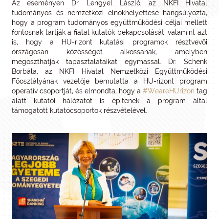
Az eseményen Dr. Lengyel László, az NKFI Hivatal
tudományos és nemzetközi elnökhelyettese hangsúlyozta,
hogy a program tudományos együttműködési céljai mellett
fontosnak tartják a fiatal kutatók bekapcsolását, valamint azt
is, hogy a HU-rizont kutatási programok résztvevői
országosan közösséget alkossanak, amelyben
megoszthatják tapasztalataikat egymással. Dr. Schenk
Borbála, az NKFI Hivatal Nemzetközi Együttműködési
Főosztályának vezetője bemutatta a HU-rizont program
operatív csoportját, és elmondta, hogy a
#WeareHUrizon
tag
alatt kutatói hálózatot is építenek a program által
támogatott kutatócsoportok részvételével.