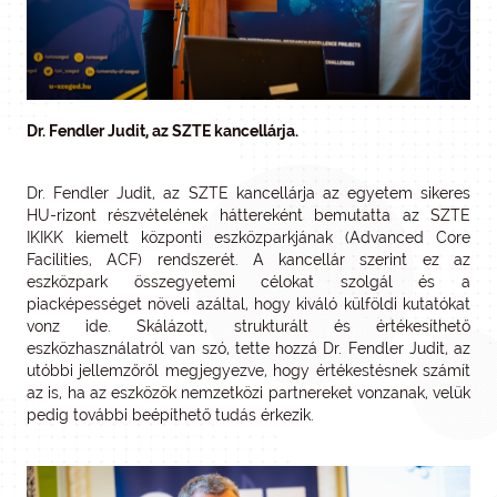
Dr. Fendler Judit, az SZTE kancellárja.
Dr. Fendler Judit, az SZTE kancellárja az egyetem sikeres
HU-rizont részvételének háttereként bemutatta az SZTE
IKIKK kiemelt központi eszközparkjának (Advanced Core
Facilities, ACF) rendszerét. A kancellár szerint ez az
eszközpark összegyetemi célokat szolgál és a
piacképességet növeli azáltal, hogy kiváló külföldi kutatókat
vonz ide. Skálázott, strukturált és értékesíthető
eszközhasználatról van szó, tette hozzá Dr. Fendler Judit, az
utóbbi jellemzőről megjegyezve, hogy értékestésnek számít
az is, ha az eszközök nemzetközi partnereket vonzanak, velük
pedig további beépíthető tudás érkezik.