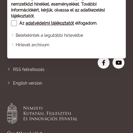
nemzetközi hírekkel, eseményekkel. További
információkért, kérjük, olvassa el az
adatkezelési
tájékoztatót
.
Az
adatvédelmi tájékoztatót
elfogadom.
Beletekintek a legutóbbi hírlevélbe
Oldaltérkép
Hírlevél archívum
Nagyobb betű
RSS feliratkozás
English version