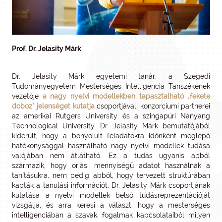
Prof. Dr. Jelasity Márk
Dr. Jelasity Márk egyetemi tanár, a Szegedi
Tudományegyetem Mesterséges Intelligencia Tanszékének
vezetője
a nagy nyelvi modellekben tapasztalható „fekete
doboz” jelenséget kutatja
csoportjával; konzorciumi partnerei
az amerikai Rutgers University és a szingapúri Nanyang
Technological University. Dr. Jelasity Márk bemutatójából
kiderült, hogy a bonyolult feladatokra időnként meglepő
hatékonysággal használható nagy nyelvi modellek tudása
valójában nem átlátható. Ez a tudás ugyanis abból
származik, hogy óriási mennyiségű adatot használnak a
tanításukra, nem pedig abból, hogy tervezett struktúrában
kapták a tanulási információt. Dr. Jelasity Márk csoportjának
kutatása a nyelvi modellek belső tudásreprezentációját
vizsgálja, és arra keresi a választ, hogy a mesterséges
intelligenciában a szavak, fogalmak kapcsolataiból milyen