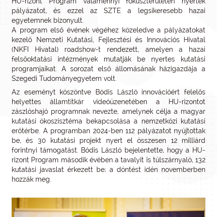
HU-rizont Program valamennyi fókuszterületén nyertek
pályázatot, és ezzel az SZTE a legsikeresebb hazai
egyetemnek bizonyult.
A program első évének végéhez közeledve a pályázatokat
kezelő Nemzeti Kutatási, Fejlesztési és Innovációs Hivatal
(NKFI Hivatal) roadshow-t rendezett, amelyen a hazai
felsőoktatási intézmények mutatják be nyertes kutatási
programjaikat. A sorozat első állomásának házigazdája a
Szegedi Tudományegyetem volt.
Az eseményt köszöntve Bódis László innovációért felelős
helyettes államtitkár videóüzenetében a HU-rizontot
zászlóshajó programnak nevezte, amelynek célja a magyar
kutatási ökoszisztéma bekapcsolása a nemzetközi kutatási
erőtérbe. A programban 2024-ben 112 pályázatot nyújtottak
be, és 30 kutatási projekt nyert el összesen 12 milliárd
forintnyi támogatást. Bódis László bejelentette, hogy a HU-
rizont Program második évében a tavalyit is túlszárnyaló, 132
kutatási javaslat érkezett be; a döntést idén novemberben
hozzák meg.