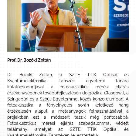
Prof. Dr. Bozóki Zoltán
Dr. Bozóki Zoltán, a SZTE TTIK Optikai és
Kvantumelektronikai Tanszék egyetemi tanára
kutatócsoportjával a fotoakusztikus mérési eljárás
érzékenységének továbbfejlesztésén dolgozik a Glasgow-i, a
Szingapúri és a Szöüli Egyetemmel közös konzorciumban. A
fotoakusztika a fényelnyelés során keletkező hang
érzékelésén alapul; a metaanyagok felhasználásával a
projektben ezt a módszert teszik még pontosabbá.
Fotoakusztikus mérési eljárás szabadalommal védett
találmány, amelyet az SZTE TTIK Optikai és
Kvantumelektronikai Tanszékén fejlesztettek ki.