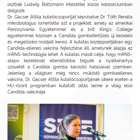
osztrák Ludwig Boltzmann Intézettel közös konzorciumban
dolgozik.
Dr. Gácser Attila kutatócsoportját képviselve Dr. Tóth Renáta
mikrobiológus ismertette azt a projektet, amely az amerikai
Pennsylvania Egyetemmel és a brit King's College
egyetemmel közösen a Candida gombafertőzés új kezelési
és megelőzési módjait keresi. A kutatás középpontjában egy
Candida-ellenes vakcina fejlesztése áll, amelynek alapja az
mRNS-technológia lehet. A kutatás másik célja, hogy mRNS-
alapú kezeléssel ellenállóbbá tegyék a nyálkahártya
szövetét a Candida gomba károsító hatásaival szemben.
Jelenleg a világban még nincs működő gombaellenes
vakcina, Dr. Gácser Attila kutatócsoportjának sikere esetén a
HU-rizont programban kutatott oltás lenne a világ első
Candida-vakcinája.