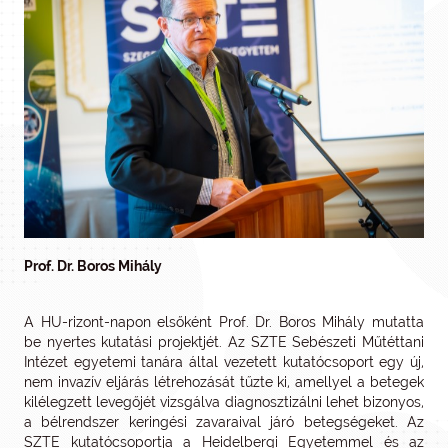
Prof. Dr. Boros Mihály
A HU-rizont-napon elsőként Prof. Dr. Boros Mihály mutatta
be nyertes kutatási projektjét. Az SZTE Sebészeti Műtéttani
Intézet egyetemi tanára által vezetett kutatócsoport egy új,
nem invazív eljárás létrehozását tűzte ki, amellyel a betegek
kilélegzett levegőjét vizsgálva diagnosztizálni lehet bizonyos,
a bélrendszer keringési zavaraival járó betegségeket. Az
SZTE kutatócsoportja a Heidelbergi Egyetemmel és az