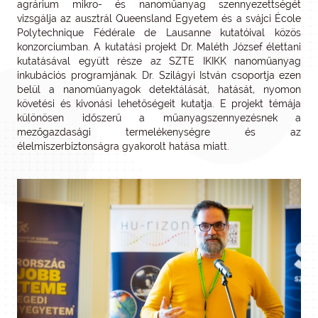
agrárium mikro- és nanoműanyag szennyezettségét
vizsgálja az ausztrál Queensland Egyetem és a svájci École
Polytechnique Fédérale de Lausanne kutatóival közös
konzorciumban. A kutatási projekt Dr. Maléth József élettani
kutatásával együtt része az SZTE IKIKK nanoműanyag
inkubációs programjának. Dr. Szilágyi István csoportja ezen
belül a nanoműanyagok detektálását, hatását, nyomon
követési és kivonási lehetőségeit kutatja. E projekt témája
különösen időszerű a műanyagszennyezésnek a
mezőgazdasági termelékenységre és az
élelmiszerbiztonságra gyakorolt hatása miatt.