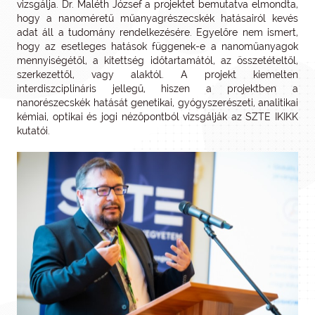
vizsgálja. Dr. Maléth József a projektet bemutatva elmondta,
hogy a nanoméretű műanyagrészecskék hatásairól kevés
adat áll a tudomány rendelkezésére. Egyelőre nem ismert,
hogy az esetleges hatások függenek-e a nanoműanyagok
mennyiségétől, a kitettség időtartamától, az összetételtől,
szerkezettől, vagy alaktól. A projekt kiemelten
interdiszciplináris jellegű, hiszen a projektben a
nanorészecskék hatását genetikai, gyógyszerészeti, analitikai
kémiai, optikai és jogi nézőpontból vizsgálják az SZTE IKIKK
kutatói.