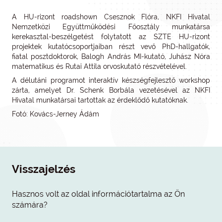
A HU-rizont roadshown Csesznok Flóra, NKFI Hivatal
Nemzetközi Együttműködési Főosztály munkatársa
kerekasztal-beszélgetést folytatott az SZTE HU-rizont
projektek kutatócsoportjaiban részt vevő PhD-hallgatók,
fiatal posztdoktorok, Balogh András MI-kutató, Juhász Nóra
matematikus és Rutai Attila orvoskutató részvételével.
A délutáni programot interaktív készségfejlesztő workshop
zárta, amelyet Dr. Schenk Borbála vezetésével az NKFI
Hivatal munkatársai tartottak az érdeklődő kutatóknak.
Fotó: Kovács-Jerney Ádám
Visszajelzés
Hasznos volt az oldal információtartalma az Ön
számára?