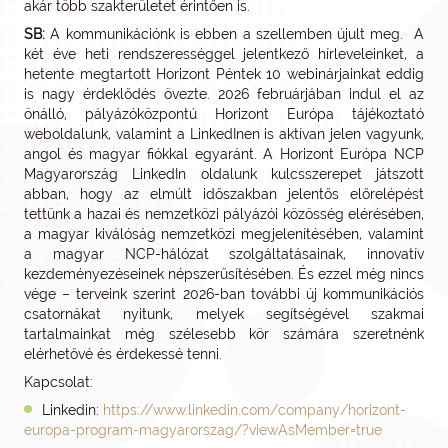
akár több szakterületet érintően is.
SB:
A kommunikációnk is ebben a szellemben újult meg. A
két éve heti rendszerességgel jelentkező hírleveleinket, a
hetente megtartott Horizont Péntek 10 webinárjainkat eddig
is nagy érdeklődés övezte. 2026 februárjában indul el az
önálló, pályázóközpontú Horizont Európa tájékoztató
weboldalunk, valamint a LinkedInen is aktívan jelen vagyunk,
angol és magyar fiókkal egyaránt. A Horizont Európa NCP
Magyarország LinkedIn oldalunk kulcsszerepet játszott
abban, hogy az elmúlt időszakban jelentős előrelépést
tettünk a hazai és nemzetközi pályázói közösség elérésében,
a magyar kiválóság nemzetközi megjelenítésében, valamint
a magyar NCP-hálózat szolgáltatásainak, innovatív
kezdeményezéseinek népszerűsítésében. És ezzel még nincs
vége – terveink szerint 2026-ban további új kommunikációs
csatornákat nyitunk, melyek segítségével szakmai
tartalmainkat még szélesebb kör számára szeretnénk
elérhetővé és érdekessé tenni.
Kapcsolat:
Linkedin:
https://www.linkedin.com/company/horizont-
europa-program-magyarorszag/?viewAsMember=true