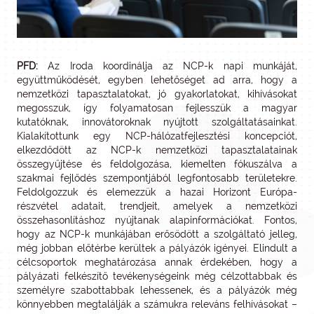
PFD:
Az Iroda koordinálja az NCP-k napi munkáját,
együttműködését, egyben lehetőséget ad arra, hogy a
nemzetközi tapasztalatokat, jó gyakorlatokat, kihívásokat
megosszuk, így folyamatosan fejlesszük a magyar
kutatóknak, innovátoroknak nyújtott szolgáltatásainkat.
Kialakítottunk egy NCP-hálózatfejlesztési koncepciót,
elkezdődött az NCP-k nemzetközi tapasztalatainak
összegyűjtése és feldolgozása, kiemelten fókuszálva a
szakmai fejlődés szempontjából legfontosabb területekre.
Feldolgozzuk és elemezzük a hazai Horizont Európa-
részvétel adatait, trendjeit, amelyek a nemzetközi
összehasonlításhoz nyújtanak alapinformációkat. Fontos,
hogy az NCP-k munkájában erősödött a szolgáltató jelleg,
még jobban előtérbe kerültek a pályázók igényei. Elindult a
célcsoportok meghatározása annak érdekében, hogy a
pályázati felkészítő tevékenységeink még célzottabbak és
személyre szabottabbak lehessenek, és a pályázók még
könnyebben megtalálják a számukra releváns felhívásokat –