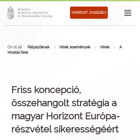
HORIZONT JOGSEGÉLY
Ön itt áll:
Pályázóknak
Hírek, események
Hírek
A
Hivatal hírei
Friss koncepció,
összehangolt stratégia a
magyar Horizont Európa-
részvétel sikerességéért