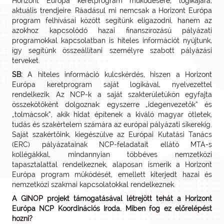
Horizont Európa keretprogram működésére, logikájára,
aktuális trendjeire. Ráadásul mi nemcsak a Horizont Európa
program felhívásai között segítünk eligazodni, hanem az
azokhoz kapcsolódó hazai finanszírozású pályázati
programokkal kapcsolatban is hiteles információt nyújtunk,
így segítünk összeállítani személyre szabott pályázási
terveket.
SB:
A hiteles információ kulcskérdés, hiszen a Horizont
Európa keretprogram saját logikával, nyelvezettel
rendelkezik. Az NCP-k a saját szakterületükön egyfajta
összekötőként dolgoznak: egyszerre „idegenvezetők” és
„tolmácsok”, akik hidat építenek a kiváló magyar ötletek,
tudás és szakértelem számára az európai pályázati sikerekig.
Saját szakértőink, kiegészülve az Európai Kutatási Tanács
(ERC) pályázatainak NCP-feladatait ellátó MTA-s
kollégákkal, mindannyian többéves nemzetközi
tapasztalattal rendelkeznek, alaposan ismerik a Horizont
Európa program működését, emellett kiterjedt hazai és
nemzetközi szakmai kapcsolatokkal rendelkeznek.
A GINOP projekt támogatásával létrejött tehát a Horizont
Európa NCP Koordinációs Iroda. Miben fog ez előrelépést
hozni?