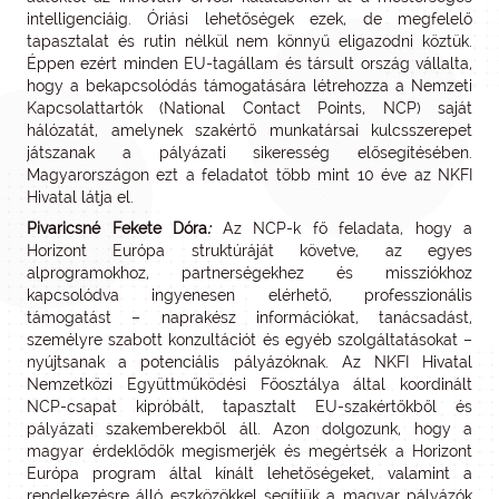
intelligenciáig. Óriási lehetőségek ezek, de megfelelő
tapasztalat és rutin nélkül nem könnyű eligazodni köztük.
Éppen ezért minden EU-tagállam és társult ország vállalta,
hogy a bekapcsolódás támogatására létrehozza a Nemzeti
Kapcsolattartók (National Contact Points, NCP) saját
hálózatát, amelynek szakértő munkatársai kulcsszerepet
játszanak a pályázati sikeresség elősegítésében.
Magyarországon ezt a feladatot több mint 10 éve az NKFI
Hivatal látja el.
Pivaricsné Fekete Dóra
:
Az NCP-k fő feladata, hogy a
Horizont Európa struktúráját követve, az egyes
alprogramokhoz, partnerségekhez és missziókhoz
kapcsolódva ingyenesen elérhető, professzionális
támogatást – naprakész információkat, tanácsadást,
személyre szabott konzultációt és egyéb szolgáltatásokat –
nyújtsanak a potenciális pályázóknak. Az NKFI Hivatal
Nemzetközi Együttműködési Főosztálya által koordinált
NCP-csapat kipróbált, tapasztalt EU-szakértőkből és
pályázati szakemberekből áll. Azon dolgozunk, hogy a
magyar érdeklődők megismerjék és megértsék a Horizont
Európa program által kínált lehetőségeket, valamint a
rendelkezésre álló eszközökkel segítjük a magyar pályázók