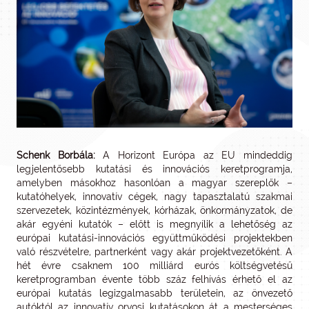
Schenk Borbála:
A Horizont Európa az EU mindeddig
legjelentősebb kutatási és innovációs keretprogramja,
amelyben másokhoz hasonlóan a magyar szereplők –
kutatóhelyek, innovatív cégek, nagy tapasztalatú szakmai
szervezetek, közintézmények, kórházak, önkormányzatok, de
akár egyéni kutatók – előtt is megnyílik a lehetőség az
európai kutatási-innovációs együttműködési projektekben
való részvételre, partnerként vagy akár projektvezetőként. A
hét évre csaknem 100 milliárd eurós költségvetésű
keretprogramban évente több száz felhívás érhető el az
európai kutatás legizgalmasabb területein, az önvezető
autóktól az innovatív orvosi kutatásokon át a mesterséges