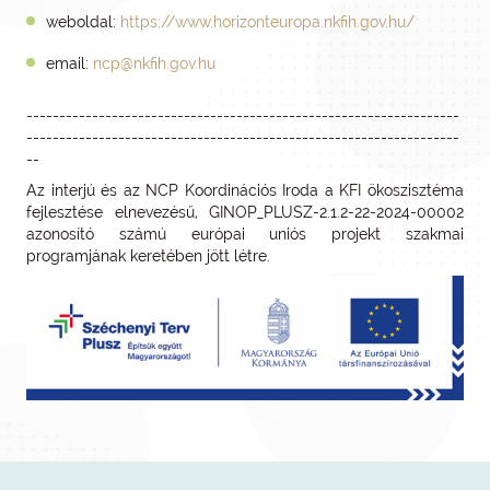
weboldal:
https://www.horizonteuropa.nkfih.gov.hu/
email:
ncp@nkfih.gov.hu
------------------------------------------------------------------
------------------------------------------------------------------
--
Az interjú és az NCP Koordinációs Iroda a KFI ökoszisztéma
fejlesztése elnevezésű, GINOP_PLUSZ-2.1.2-22-2024-00002
azonosító számú európai uniós projekt szakmai
programjának keretében jött létre.