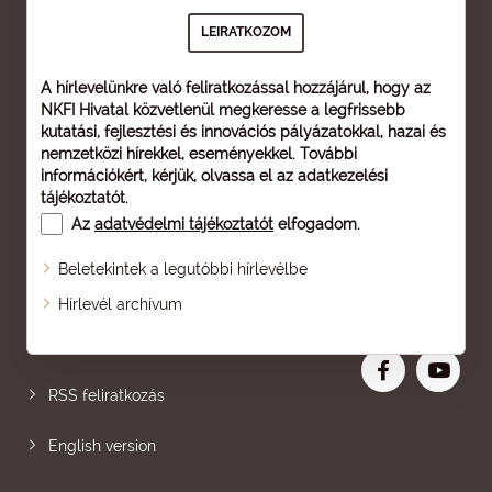
A hírlevelünkre való feliratkozással hozzájárul, hogy az
NKFI Hivatal közvetlenül megkeresse a legfrissebb
kutatási, fejlesztési és innovációs pályázatokkal, hazai és
nemzetközi hírekkel, eseményekkel. További
információkért, kérjük, olvassa el az
adatkezelési
tájékoztatót
.
Az
adatvédelmi tájékoztatót
elfogadom.
Beletekintek a legutóbbi hírlevélbe
Oldaltérkép
Hírlevél archívum
Nagyobb betű
RSS feliratkozás
English version