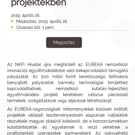
projektekben
2019. április 16.
Módosítás: 2019. április 16.
Olvasási idő: 1 perc
Megosztás
Az NKFI Hivatal újra meghirdeti az EUREKA nemzetközi
innovációs együttműködésbe való bekapcsolódást támogató
pályázatát. Az 500 millió forint keretösszegű felhívásra
benyújtott pályázatok bármely technológiai területhez
kapcsolódhatnak, nemzetközi kutatás-fejlesztési
együttműködési projekt keretében célozva piacközeli
termékek, szolgáltatások vagy eljárások létrehozását.
Az EUREKA-tagországbeli intézményekkel közösen indított
projektek vállalati kezdeményezésen alapulnak (vállalatok
részvétele magyar oldalról kötelező), de a konzorciumokban
kutatóintézetek és egyetemek is részt vehetnek a
profitorientált szervezetek partnereiként. Az igényelhető