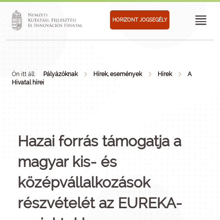
HORIZONT JOGSEGÉLY
Ön itt áll:
Pályázóknak
Hírek, események
Hírek
A
Hivatal hírei
Hazai forrás támogatja a
magyar kis- és
középvállalkozások
részvételét az EUREKA-