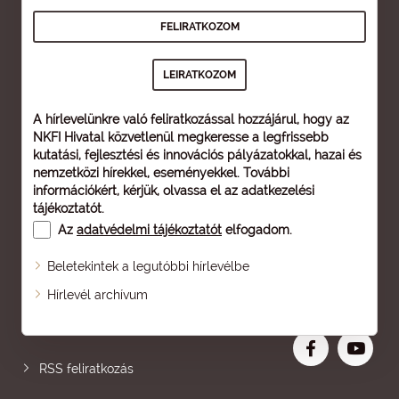
A hírlevelünkre való feliratkozással hozzájárul, hogy az
NKFI Hivatal közvetlenül megkeresse a legfrissebb
kutatási, fejlesztési és innovációs pályázatokkal, hazai és
nemzetközi hírekkel, eseményekkel. További
információkért, kérjük, olvassa el az
adatkezelési
tájékoztatót
.
Az
adatvédelmi tájékoztatót
elfogadom.
Beletekintek a legutóbbi hírlevélbe
Oldaltérkép
Hírlevél archívum
Nagyobb betű
RSS feliratkozás