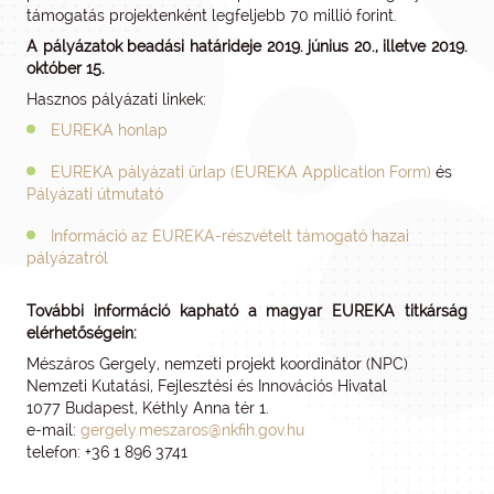
támogatás projektenként legfeljebb 70 millió forint.
A pályázatok beadási határideje 2019. június 20., illetve 2019.
október 15.
Hasznos pályázati linkek:
EUREKA honlap
EUREKA pályázati űrlap (EUREKA Application Form)
és
Pályázati útmutató
Információ az EUREKA-részvételt támogató hazai
pályázatról
További információ kapható a magyar EUREKA titkárság
elérhetőségein:
Mészáros Gergely, nemzeti projekt koordinátor (NPC)
Nemzeti Kutatási, Fejlesztési és Innovációs Hivatal
1077 Budapest, Kéthly Anna tér 1.
e-mail:
gergely.meszaros@nkfih.gov.hu
telefon: +36 1 896 3741