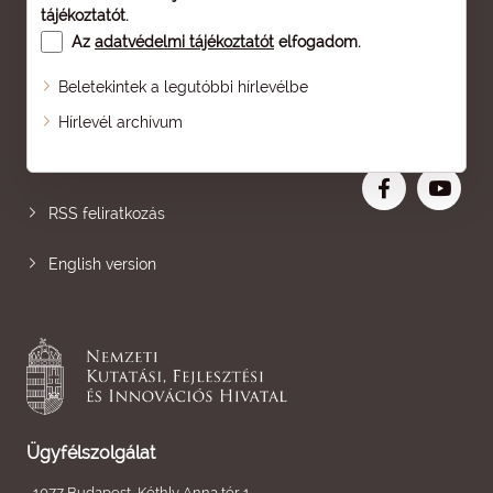
tájékoztatót
.
Az
adatvédelmi tájékoztatót
elfogadom.
Beletekintek a legutóbbi hírlevélbe
Oldaltérkép
Hírlevél archívum
Nagyobb betű
RSS feliratkozás
English version
Ügyfélszolgálat
1077 Budapest, Kéthly Anna tér 1.