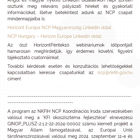
Angol és magyar nyelvű Linkedin oldalainkon napi szinten
osztunk meg releváns pályázati híreket és gyakorlati
információkat, illetve betekintést adunk az NCP csapat
mindennapjaiba is:
Horizont Európa NCP Magyarország Linkedin oldal
NCP Hungary – Horizon Europe Linkedin oldal
Az őszi HorizontPéntek10 webináriumok időpontjait
hamarosan meghirdetjük, így érdemes követni, figyelni
tájékoztató csatornáinkat.
További kérdések esetén és konzultációs lehetőségekkel
kapcsolatban keresse csapatunkat az
ncp@nkfih.gov.hu
címen!
------------------------------------------------------------------
-----------------------------------
A program az NKFIH NCP Koordinációs Iroda szervezésében
valósul meg a "KFI ökoszisztéma fejlesztése” elnevezésű
GINOP_PLUSZ-2.1.2-22-2024-00002 számú kiemelt projekt a
Magyar Állam támogatásával, az Európai Unió
társfinanszírozásával valósul meg 2024. szeptember 11-e és