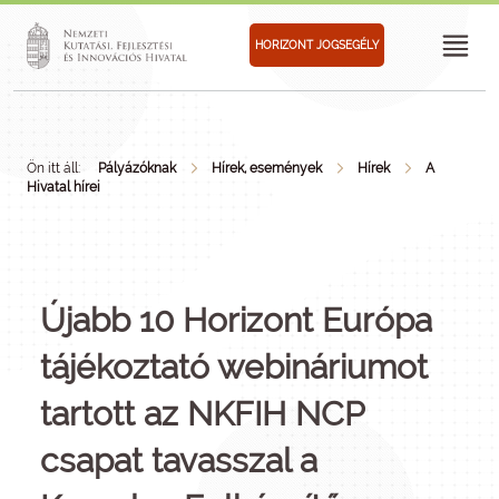
HORIZONT JOGSEGÉLY
Ön itt áll:
Pályázóknak
Hírek, események
Hírek
A
Hivatal hírei
Újabb 10 Horizont Európa
tájékoztató webináriumot
tartott az NKFIH NCP
csapat tavasszal a