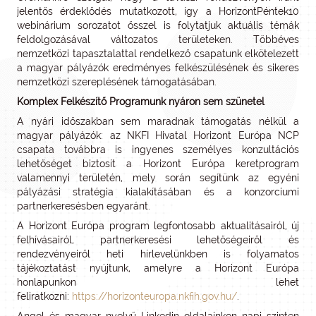
jelentős érdeklődés mutatkozott, így a HorizontPéntek10
webinárium sorozatot ősszel is folytatjuk aktuális témák
feldolgozásával változatos területeken. Többéves
nemzetközi tapasztalattal rendelkező csapatunk elkötelezett
a magyar pályázók eredményes felkészülésének és sikeres
nemzetközi szereplésének támogatásában.
Komplex Felkészítő Programunk nyáron sem szünetel
A nyári időszakban sem maradnak támogatás nélkül a
magyar pályázók: az NKFI Hivatal Horizont Európa NCP
csapata továbbra is ingyenes személyes konzultációs
lehetőséget biztosít a Horizont Európa keretprogram
valamennyi területén, mely során segítünk az egyéni
pályázási stratégia kialakításában és a konzorciumi
partnerkeresésben egyaránt.
A Horizont Európa program legfontosabb aktualitásairól, új
felhívásairól, partnerkeresési lehetőségeiről és
rendezvényeiről heti hírlevelünkben is folyamatos
tájékoztatást nyújtunk, amelyre a Horizont Európa
honlapunkon lehet
feliratkozni:
https://horizonteuropa.nkfih.gov.hu/
.