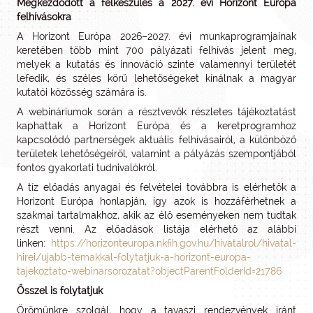
Megkezdődött a felkészülés a 2027. évi Horizont Európa
felhívásokra
A Horizont Európa 2026–2027. évi munkaprogramjainak
keretében több mint 700 pályázati felhívás jelent meg,
melyek a kutatás és innováció szinte valamennyi területét
lefedik, és széles körű lehetőségeket kínálnak a magyar
kutatói közösség számára is.
A webináriumok során a résztvevők részletes tájékoztatást
kaphattak a Horizont Európa és a keretprogramhoz
kapcsolódó partnerségek aktuális felhívásairól, a különböző
területek lehetőségeiről, valamint a pályázás szempontjából
fontos gyakorlati tudnivalókról.
A tíz előadás anyagai és felvételei továbbra is elérhetők a
Horizont Európa honlapján, így azok is hozzáférhetnek a
szakmai tartalmakhoz, akik az élő eseményeken nem tudtak
részt venni. Az előadások listája elérhető az alábbi
linken:
https://horizonteuropa.nkfih.gov.hu/hivatalrol/hivatal-
hirei/ujabb-temakkal-folytatjuk-a-horizont-europa-
tajekoztato-webinarsorozatat?objectParentFolderId=21786
Ősszel is folytatjuk
Örömünkre szolgál, hogy a tavaszi rendezvények iránt