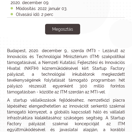
2020. december 09.
Módosítás: 2022. január 03.
Olvasási idő: 2 perc
Megosztás
Budapest, 2020. december 9., szerda (MTI) - Lezárult az
Innovációs és Technológiai Minisztérium (ITM) szakpolitikai
támogatásával, a Nemzeti Kutatási, Fejlesztési és Innovációs
Hivatal (NKFIH) közreműködésével kiírt Startup Factory
pályázat, a technológiai inkubátorok megkezdett
tevékenységének folytatását támogató programban hét
pályázó részesült egyenként 300 millió forintos
támogatásban - közölte az ITM szerdán az MTI-vel.
A startup vállalkozások fejlődéséhez, nemzetközi piacra
lépéséhez elengedhetetlen az innovációt serkentő szakmai
támogató környezet, a globális kapcsolati háló és vállalati
infrastruktúra kialakításához szükséges segítség. A Startup
Factory pályázat szakmai koncepcióját az ITM
együttműködésével és javaslatai alapján, a korábbi