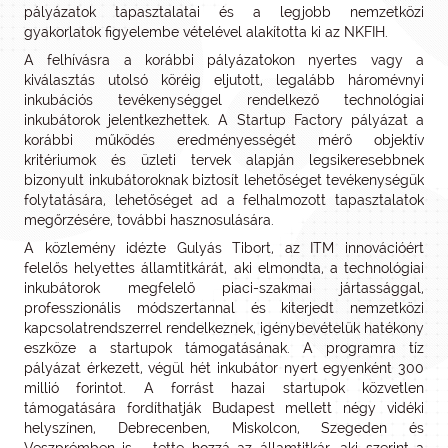
pályázatok tapasztalatai és a legjobb nemzetközi
gyakorlatok figyelembe vételével alakította ki az NKFIH.
A felhívásra a korábbi pályázatokon nyertes vagy a
kiválasztás utolsó köréig eljutott, legalább háromévnyi
inkubációs tevékenységgel rendelkező technológiai
inkubátorok jelentkezhettek. A Startup Factory pályázat a
korábbi működés eredményességét mérő objektív
kritériumok és üzleti tervek alapján legsikeresebbnek
bizonyult inkubátoroknak biztosít lehetőséget tevékenységük
folytatására, lehetőséget ad a felhalmozott tapasztalatok
megőrzésére, további hasznosulására.
A közlemény idézte Gulyás Tibort, az ITM innovációért
felelős helyettes államtitkárát, aki elmondta, a technológiai
inkubátorok megfelelő piaci-szakmai jártassággal,
professzionális módszertannal és kiterjedt nemzetközi
kapcsolatrendszerrel rendelkeznek, igénybevételük hatékony
eszköze a startupok támogatásának. A programra tíz
pályázat érkezett, végül hét inkubátor nyert egyenként 300
millió forintot. A forrást hazai startupok közvetlen
támogatására fordíthatják Budapest mellett négy vidéki
helyszínen, Debrecenben, Miskolcon, Szegeden és