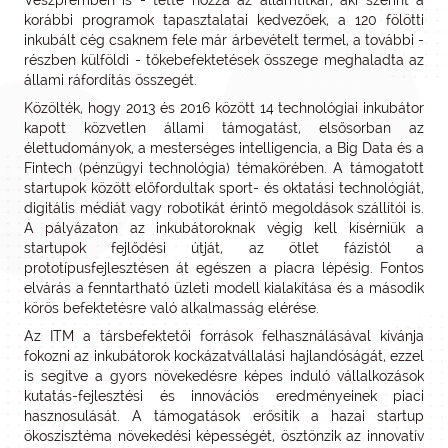
Veszprémben is - tette hozzá az államtitkár, aki szerint a
korábbi programok tapasztalatai kedvezőek, a 120 fölötti
inkubált cég csaknem fele már árbevételt termel, a további -
részben külföldi - tőkebefektetések összege meghaladta az
állami ráfordítás összegét.
Közölték, hogy 2013 és 2016 között 14 technológiai inkubátor
kapott közvetlen állami támogatást, elsősorban az
élettudományok, a mesterséges intelligencia, a Big Data és a
Fintech (pénzügyi technológia) témakörében. A támogatott
startupok között előfordultak sport- és oktatási technológiát,
digitális médiát vagy robotikát érintő megoldások szállítói is.
A pályázaton az inkubátoroknak végig kell kísérniük a
startupok fejlődési útját, az ötlet fázistól a
prototípusfejlesztésen át egészen a piacra lépésig. Fontos
elvárás a fenntartható üzleti modell kialakítása és a második
körös befektetésre való alkalmasság elérése.
Az ITM a társbefektetői források felhasználásával kívánja
fokozni az inkubátorok kockázatvállalási hajlandóságát, ezzel
is segítve a gyors növekedésre képes induló vállalkozások
kutatás-fejlesztési és innovációs eredményeinek piaci
hasznosulását. A támogatások erősítik a hazai startup
ökoszisztéma növekedési képességét, ösztönzik az innovatív