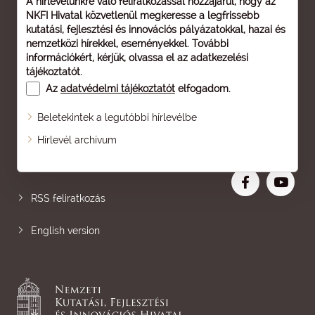
A hírlevelünkre való feliratkozással hozzájárul, hogy az
NKFI Hivatal közvetlenül megkeresse a legfrissebb
kutatási, fejlesztési és innovációs pályázatokkal, hazai és
nemzetközi hírekkel, eseményekkel. További
információkért, kérjük, olvassa el az
adatkezelési
tájékoztatót
.
Az
adatvédelmi tájékoztatót
elfogadom.
Beletekintek a legutóbbi hírlevélbe
Oldaltérkép
Hírlevél archívum
Nagyobb betű
RSS feliratkozás
English version