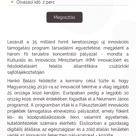
Olvasási idő: 2 perc
Megosztás
Lezárult a 35 milliárd forint keretösszegű új innovációs
támogatási program társadalmi egyeztetése, megjelent a
három fő területre koncentráló pályázat - mondta a
Kulturális és Innovációs Minisztérium (KIM) innovációért és
felsőoktatásért felelős államtitkára csütörtöki
sajtótájékoztatóján.
Hankó Balázs felidézte: a kormány célul tűzte ki, hogy
Magyarország 2030-ra az innovációt tekintve a világ legjobb
25 országa közé kerüljön, Európában pedig a legjobb 10
ország közé, ennek érdekében fogadták el a Neumann János
programot. A programban írták ki a Fókuszterületi innovációs
projektek támogatása elnevezésű pályázatot, amely főként
kis- és középvállalkozások (kkv), valamint egyetemek,
kutatóintézetek számára elérhető. Elsősorban a gazdaság
digitális átállása, az egészségipar és a zöld átállás területén
várják az innovációs fejlesztési pályázatokat - közölte.