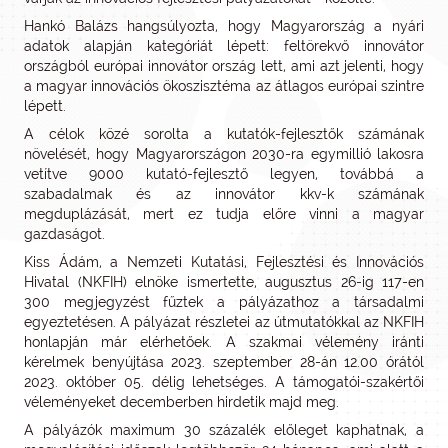
Hankó Balázs hangsúlyozta, hogy Magyarország a nyári
adatok alapján kategóriát lépett: feltörekvő innovátor
országból európai innovátor ország lett, ami azt jelenti, hogy
a magyar innovációs ökoszisztéma az átlagos európai szintre
lépett.
A célok közé sorolta a kutatók-fejlesztők számának
növelését, hogy Magyarországon 2030-ra egymillió lakosra
vetítve 9000 kutató-fejlesztő legyen, továbbá a
szabadalmak és az innovátor kkv-k számának
megduplázását, mert ez tudja előre vinni a magyar
gazdaságot.
Kiss Ádám, a Nemzeti Kutatási, Fejlesztési és Innovációs
Hivatal (NKFIH) elnöke ismertette, augusztus 26-ig 117-en
300 megjegyzést fűztek a pályázathoz a társadalmi
egyeztetésen. A pályázat részletei az útmutatókkal az NKFIH
honlapján már elérhetőek. A szakmai vélemény iránti
kérelmek benyújtása 2023. szeptember 28-án 12.00 órától
2023. október 05. délig lehetséges. A támogatói-szakértői
véleményeket decemberben hirdetik majd meg.
A pályázók maximum 30 százalék előleget kaphatnak, a