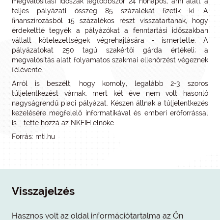
megvalósítási időszak legtöbbször 24 hónapos, ami alatt a
teljes pályázati összeg 85 százalékát fizetik ki. A
finanszírozásból 15 százalékos részt visszatartanak, hogy
érdekeltté tegyék a pályázókat a fenntartási időszakban
vállalt kötelezettségek végrehajtására - ismertette. A
pályázatokat 250 tagú szakértői gárda értékeli; a
megvalósítás alatt folyamatos szakmai ellenőrzést végeznek
félévente.
Arról is beszélt, hogy komoly, legalább 2-3 szoros
túljelentkezést várnak, mert két éve nem volt hasonló
nagyságrendű piaci pályázat. Készen állnak a túljelentkezés
kezelésére megfelelő informatikával és emberi erőforrással
is - tette hozzá az NKFIH elnöke.
Forrás: mti.hu
Visszajelzés
Hasznos volt az oldal információtartalma az Ön