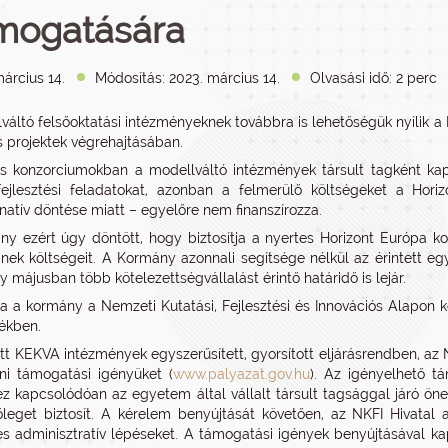
mogatására
árcius 14.
Módosítás: 2023. március 14.
Olvasási idő: 2 perc
váltó felsőoktatási intézményeknek továbbra is lehetőségük nyílik a
s projektek végrehajtásában.
s konzorciumokban a modellváltó intézmények társult tagként kap
-fejlesztési feladatokat, azonban a felmerülő költségeket a Ho
inatív döntése miatt – egyelőre nem finanszírozza.
y ezért úgy döntött, hogy biztosítja a nyertes Horizont Európa 
einek költségeit. A Kormány azonnali segítsége nélkül az érintett 
y májusban több kötelezettségvállalást érintő határidő is lejár.
ra a kormány a Nemzeti Kutatási, Fejlesztési és Innovációs Alapon ke
tékben.
ett KEKVA intézmények egyszerűsített, gyorsított eljárásrendben, az
ni támogatási igényüket (
www.palyazat.gov.hu
). Az igényelhető 
ez kapcsolódóan az egyetem által vállalt társult tagsággal járó ön
leget biztosít. A kérelem benyújtását követően, az NKFI Hivata
s adminisztratív lépéseket. A támogatási igények benyújtásával k