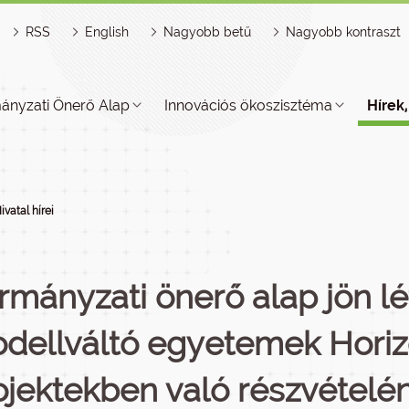
RSS
English
Nagyobb betű
Nagyobb kontraszt
ányzati Önerő Alap
Innovációs ökoszisztéma
Hírek
ivatal hírei
rmányzati önerő alap jön lé
dellváltó egyetemek Horiz
ojektekben való részvételé