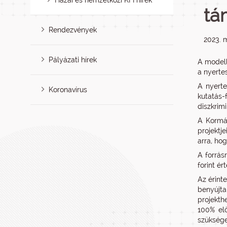
Hazai és nemzetközi KFI hírek
tá
Rendezvények
2023. m
Pályázati hírek
A modell
a nyerte
A nyerte
Koronavírus
kutatás
diszkrim
A Kormán
projektj
arra, hog
A forrás
forint ér
Az érint
benyújta
projekth
100% elő
szüksége