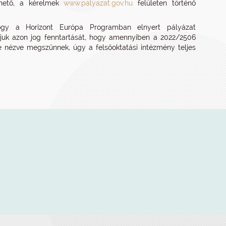
shető, a kérelmek
www.palyazat.gov.hu
felületen történő
, hogy a Horizont Európa Programban elnyert pályázat
oljuk azon jog fenntartását, hogy amennyiben a 2022/2506
e nézve megszűnnek, úgy a felsőoktatási intézmény teljes