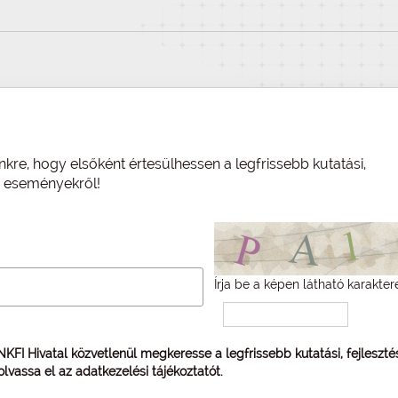
nkre, hogy elsőként értesülhessen a legfrissebb kutatási,
és eseményekről!
Írja be a képen látható karakter
 NKFI Hivatal közvetlenül megkeresse a legfrissebb kutatási, fejleszt
 olvassa el az
adatkezelési tájékoztatót
.