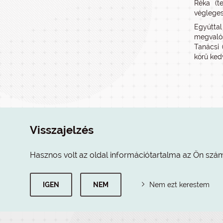
Réka (t
véglegesí
Egyútta
megvalós
Tanácsi 
körű ked
Visszajelzés
Hasznos volt az oldal információtartalma az Ön szá
IGEN
NEM
Nem ezt kerestem