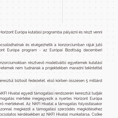
 Horizont Európa kutatási programba pályázni és részt venni
csolódhatnak és elvégezhetik a konzorciumban rájuk jutó
rizont Európa program - az Európai Bizottság decemberi
konzorciumokban résztvevő modellváltó egyetemek kutatási
egyetemek nem tudnának a projektekben maradni tekintettel
resztül biztosít fedezetet, első körben összesen 5 milliárd
 NKFI Hivatal egyedi támogatási rendszerén keresztül tudják
támogatás mértéke megegyezik a nyertes Horizont Európa
erő mértékével. Az NKFI Hivatal a támogatás folyósításakor
l azonnal megkezdi a támogatási szerződés megkötéséhez
apcsolatos kérdésekben az NKFI Hivatal munkatársa, Csőke