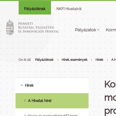
Pályázóknak
NKFI Hivatalról
Pályázatok
Korm
Ön itt áll:
Pályázóknak
Hírek, események
Hírek
A H
Ko
Hírek
mo
A Hivatal hírei
pr