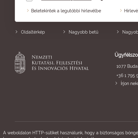
Beletekintek a legutóbbi hírlevélbe
Hírlev
Oldaltérkép
Nagyobb betű
Nagyob
Ügyfélszo
1077 Budap
+36 1 795 
Írjon ne
A weboldalon HTTP-sütiket használunk, hogy a biztonságos böngés