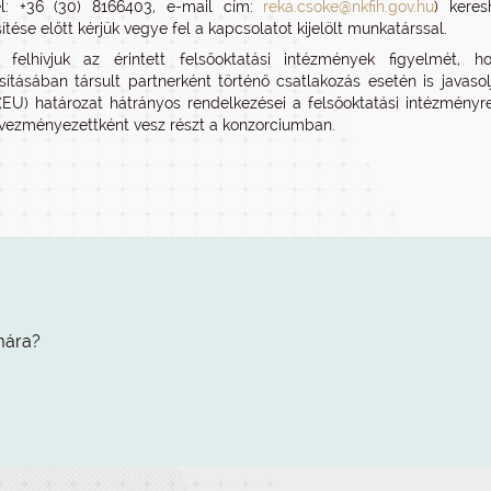
el: +36 (30) 8166403, e-mail cím:
reka.csoke@nkfih.gov.hu
) kere
tése előtt kérjük vegye fel a kapcsolatot kijelölt munkatárssal.
l felhívjuk az érintett felsőoktatási intézmények figyelmét
ításában társult partnerként történő csatlakozás esetén is javas
(EU) határozat hátrányos rendelkezései a felsőoktatási intézményr
vezményezettként vesz részt a konzorciumban.
mára?