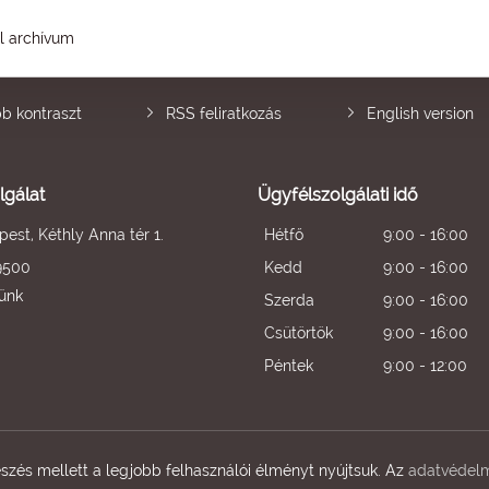
él archívum
b kontraszt
RSS feliratkozás
English version
lgálat
Ügyfélszolgálati idő
est, Kéthly Anna tér 1.
Hétfő
9:00 - 16:00
9500
Kedd
9:00 - 16:00
künk
Szerda
9:00 - 16:00
Csütörtök
9:00 - 16:00
Péntek
9:00 - 12:00
zés mellett a legjobb felhasználói élményt nyújtsuk. Az
adatvédelm