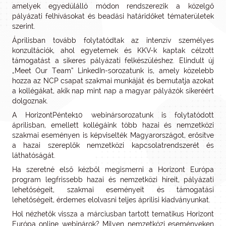
amelyek egyedülálló módon rendszerezik a közelgő
pályázati felhívásokat és beadási határidőket tématerületek
szerint.
Áprilisban tovább folytatódtak az intenzív személyes
konzultációk, ahol egyetemek és KKV-k kaptak célzott
támogatást a sikeres pályázati felkészüléshez. Elindult új
„Meet Our Team” LinkedIn-sorozatunk is, amely közelebb
hozza az NCP csapat szakmai munkáját és bemutatja azokat
a kollégákat, akik nap mint nap a magyar pályázók sikeréért
dolgoznak.
A HorizontPéntek10 webinársorozatunk is folytatódott
áprilisban, emellett kollégáink több hazai és nemzetközi
szakmai eseményen is képviselték Magyarországot, erősítve
a hazai szereplők nemzetközi kapcsolatrendszerét és
láthatóságát.
Ha szeretné első kézből megismerni a Horizont Európa
program legfrissebb hazai és nemzetközi híreit, pályázati
lehetőségeit, szakmai eseményeit és támogatási
lehetőségeit, érdemes elolvasni teljes áprilisi kiadványunkat.
Hol nézhetők vissza a márciusban tartott tematikus Horizont
Európa online webinárok? Milyen nemzetközi eseményeken