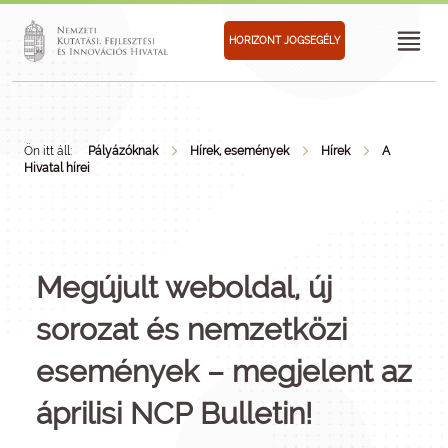
HORIZONT JOGSEGÉLY
Ön itt áll:
Pályázóknak
Hírek, események
Hírek
A
Hivatal hírei
Megújult weboldal, új
sorozat és nemzetközi
események – megjelent az
áprilisi NCP Bulletin!