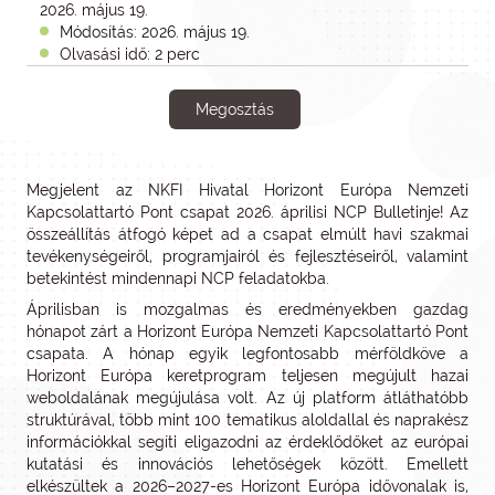
2026. május 19.
Módosítás: 2026. május 19.
Olvasási idő: 2 perc
Megosztás
Megjelent az NKFI Hivatal Horizont Európa Nemzeti
Kapcsolattartó Pont csapat 2026. áprilisi NCP Bulletinje! Az
összeállítás átfogó képet ad a csapat elmúlt havi szakmai
tevékenységeiről, programjairól és fejlesztéseiről, valamint
betekintést mindennapi NCP feladatokba.
Áprilisban is mozgalmas és eredményekben gazdag
hónapot zárt a Horizont Európa Nemzeti Kapcsolattartó Pont
csapata. A hónap egyik legfontosabb mérföldköve a
Horizont Európa keretprogram teljesen megújult hazai
weboldalának megújulása volt. Az új platform átláthatóbb
struktúrával, több mint 100 tematikus aloldallal és naprakész
információkkal segíti eligazodni az érdeklődőket az európai
kutatási és innovációs lehetőségek között. Emellett
elkészültek a 2026–2027-es Horizont Európa idővonalak is,