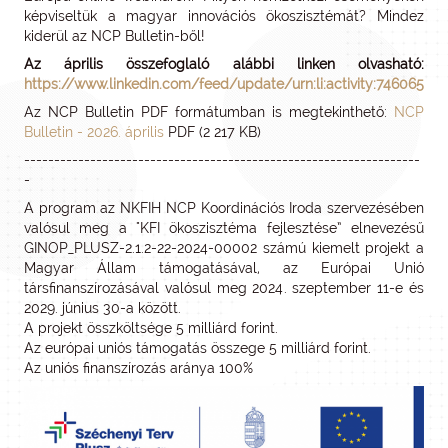
képviseltük a magyar innovációs ökoszisztémát? Mindez
kiderül az NCP Bulletin-ből!
Az április összefoglaló alábbi linken olvasható:
https://www.linkedin.com/feed/update/urn:li:activity:74606529
Az NCP Bulletin PDF formátumban is megtekinthető:
NCP
Bulletin - 2026. április
PDF (2 217 KB)
------------------------------------------------------------------
-
A program az NKFIH NCP Koordinációs Iroda szervezésében
valósul meg a "KFI ökoszisztéma fejlesztése” elnevezésű
GINOP_PLUSZ-2.1.2-22-2024-00002 számú kiemelt projekt a
Magyar Állam támogatásával, az Európai Unió
társfinanszírozásával valósul meg 2024. szeptember 11-e és
2029. június 30-a között.
A projekt összköltsége 5 milliárd forint.
Az európai uniós támogatás összege 5 milliárd forint.
Az uniós finanszírozás aránya 100%