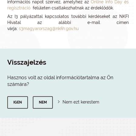
információs napot szervez, amelyhez az
Online Info Day és
regisztráció
felületen csatlakozhatnak az érdeklődők.
Az I3 pályázattal kapcsolatos további kérdéseket az NKFI
Hivatal az alábbi e-mail címen
várja:
s3magyarorszag@nkfih.gov.hu
Visszajelzés
Hasznos volt az oldal információtartalma az Ön
számára?
Nem ezt kerestem
IGEN
NEM