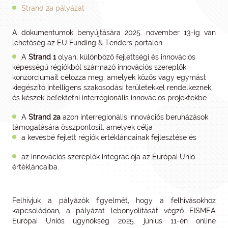
Strand 2a pályázat
A dokumentumok benyújtására 2025. november 13-ig van
lehetőség az EU Funding & Tenders portálon.
A
Strand 1
olyan, különböző fejlettségi és innovációs
képességű régiókból származó innovációs szereplők
konzorciumait célozza meg, amelyek közös vagy egymást
kiegészítő intelligens szakosodási területekkel rendelkeznek,
és készek befektetni interregionális innovációs projektekbe.
A
Strand 2a
azon interregionális innovációs beruházások
támogatására összpontosít, amelyek célja
a kevésbé fejlett régiók értékláncainak fejlesztése és
az innovációs szereplők integrációja az Európai Unió
értékláncaiba.
Felhívjuk a pályázók figyelmét, hogy a felhívásokhoz
kapcsolódóan, a pályázat lebonyolítását végző EISMEA
Európai Uniós ügynökség 2025. június 11-én online