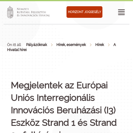
HORIZONT JOGSEGÉLY
Ön itt áll:
Pályázóknak
Hírek, események
Hírek
A
Hivatal hírei
Megjelentek az Európai
Uniós Interregionális
Innovációs Beruházási (I3)
Eszköz Strand 1 és Strand