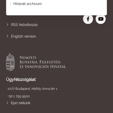
Oldaltérkép
Hírlevél archívum
Nagyobb betű
RSS feliratkozás
English version
Ügyfélszolgálat
1077 Budapest, Kéthly Anna tér 1.
+36 1 795 9500
Írjon nekünk