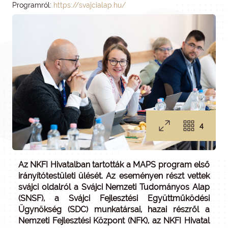
Programról:
https://svajcialap.hu/
4
Az NKFI Hivatalban tartották a MAPS program első
irányítótestületi ülését. Az eseményen részt vettek
svájci oldalról a Svájci Nemzeti Tudományos Alap
(SNSF), a Svájci Fejlesztési Együttműködési
Ügynökség (SDC) munkatársai, hazai részről a
Nemzeti Fejlesztési Központ (NFK), az NKFI Hivatal