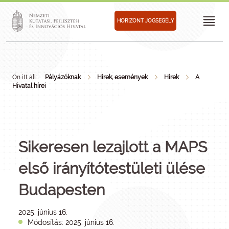
HORIZONT JOGSEGÉLY
Ön itt áll:
Pályázóknak
Hírek, események
Hírek
A
Hivatal hírei
Sikeresen lezajlott a MAPS
első irányítótestületi ülése
Budapesten
2025. június 16.
Módosítás: 2025. június 16.