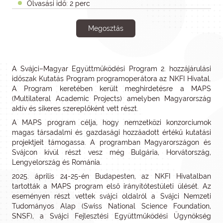
Olvasási idő: 2 perc
Megosztás
A Svájci–Magyar Együttműködési Program 2. hozzájárulási
időszak Kutatás Program programoperátora az NKFI Hivatal.
A Program keretében került meghirdetésre a MAPS
(Multilateral Academic Projects) amelyben Magyarország
aktív és sikeres szereplőként vett részt.
A MAPS program célja, hogy nemzetközi konzorciumok
magas társadalmi és gazdasági hozzáadott értékű kutatási
projektjeit támogassa. A programban Magyarországon és
Svájcon kívül részt vesz még Bulgária, Horvátország,
Lengyelország és Románia.
2025. április 24-25-én Budapesten, az NKFI Hivatalban
tartották a MAPS program első irányítótestületi ülését. Az
eseményen részt vettek svájci oldalról a Svájci Nemzeti
Tudományos Alap (Swiss National Science Foundation,
SNSF), a Svájci Fejlesztési Együttműködési Ügynökség