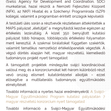
(Swiss Agency for Development and Coordination, SDC)
munkatársai, hazai részről a Nemzeti Fejlesztési Központ
(NFK), az NKFI Hivatal és a Széchenyi Programiroda (SZPI)
kollégái, valamint a programban érintett országok képviselői.
A testületi ülés során a résztvevők részletesen áttekintették a
MAPS pályázat „életútját” a megnyitástól kezdve egészen az
értékelés lezárultáig. A közel 350 benyújtott kutatási
pályázat több hónapos, többlépcsős értékelési folyamaton
ment keresztül. A szakmai bírálatokat független szakértők,
valamint tematikus nemzetközi értékelőpanelek végezték. A
végső döntés alapján hét, magyar részvételű, kiemelkedő
tudományos projekt nyert támogatást.
A támogatott projektek mindegyike svájci koordinációval
valósul meg, és a konzorciumokat két-három különböző részt
vevő ország elismert kutatóintézetei alkotják – ezzel
elősegítve a multilaterális tudományos együttműködés
elmélyítését.
További információ a nyertes hazai eredményekről:
A Svájci-
Magyar Együttműködési Program kutatási pályázatán 7
magyar részvételű konzorcium nyert támogatást
További információ a Svájci-Magyar Együttműködési