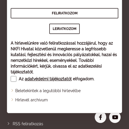
A hírlevelünkre való feliratkozással hozzájárul, hogy az
NKFI Hivatal közvetlenül megkeresse a legfrissebb
kutatási, fejlesztési és innovációs pályázatokkal, hazai és
nemzetközi hírekkel, eseményekkel. További
információkért, kérjük, olvassa el az
adatkezelési
tájékoztatót
.
Az
adatvédelmi tájékoztatót
elfogadom.
Beletekintek a legutóbbi hírlevélbe
Oldaltérkép
Hírlevél archívum
Nagyobb betű
RSS feliratkozás