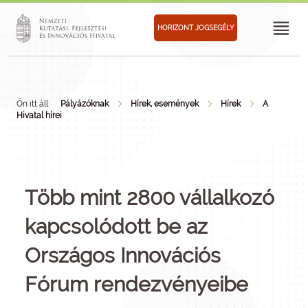
HORIZONT JOGSEGÉLY
Ön itt áll:
Pályázóknak
Hírek, események
Hírek
A
Hivatal hírei
Több mint 2800 vállalkozó
kapcsolódott be az
Országos Innovációs
Fórum rendezvényeibe