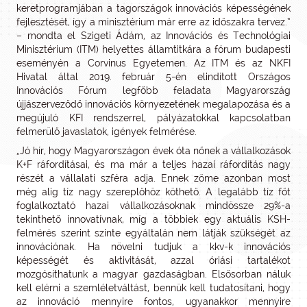
keretprogramjában a tagországok innovációs képességének
fejlesztését, így a minisztérium már erre az időszakra tervez.”
– mondta el Szigeti Ádám, az Innovációs és Technológiai
Minisztérium (ITM) helyettes államtitkára a fórum budapesti
eseményén a Corvinus Egyetemen. Az ITM és az NKFI
Hivatal által 2019. február 5-én elindított Országos
Innovációs Fórum legfőbb feladata Magyarország
újjászerveződő innovációs környezetének megalapozása és a
megújuló KFI rendszerrel, pályázatokkal kapcsolatban
felmerülő javaslatok, igények felmérése.
„Jó hír, hogy Magyarországon évek óta nőnek a vállalkozások
K+F ráfordításai, és ma már a teljes hazai ráfordítás nagy
részét a vállalati szféra adja. Ennek zöme azonban most
még alig tíz nagy szereplőhöz köthető. A legalább tíz főt
foglalkoztató hazai vállalkozásoknak mindössze 29%-a
tekinthető innovatívnak, míg a többiek egy aktuális KSH-
felmérés szerint szinte egyáltalán nem látják szükségét az
innovációnak. Ha növelni tudjuk a kkv-k innovációs
képességét és aktivitását, azzal óriási tartalékot
mozgósíthatunk a magyar gazdaságban. Elsősorban náluk
kell elérni a szemléletváltást, bennük kell tudatosítani, hogy
az innováció mennyire fontos, ugyanakkor mennyire