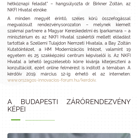
hétköznapi feladat” – hangsúlyozta dr. Birkner Zoltán, az
NKFI Hivatal elnöke.
A minden megyét érintő, széles körű összefogással
megvalósult rendezvénysorozaton – melynek kiemelt
szakmai partnere a Magyar Kereskedelmi és Iparkamara – a
minisztérium és az NKFI Hivatal szakértői mellett előadást
tartottak a Szellemi Tulajdon Nemzeti Hivatala, a Bay Zoltán
Kutatóintézet, a HM Modernizációs Intézet, valamint 19
egyetem és 25 szakképzési centrum képviselői is. Az NKFI
Hivatal a lehető legszélesebb körre kívánja kiterjeszteni a
konzultációt, ezért online felmérést is indított a témában. A
kérdőív 2019. március 12-ig érhető el az interneten:
www.orszagos-innovacios-forum.hu/kerdoiv
.
A BUDAPESTI ZÁRÓRENDEZVÉNY
KÉPEI