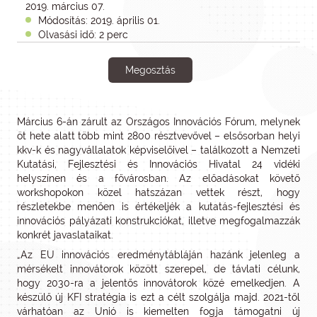
2019. március 07.
Módosítás: 2019. április 01.
Olvasási idő: 2 perc
Megosztás
Március 6-án zárult az Országos Innovációs Fórum, melynek
öt hete alatt több mint 2800 résztvevővel – elsősorban helyi
kkv-k és nagyvállalatok képviselőivel – találkozott a Nemzeti
Kutatási, Fejlesztési és Innovációs Hivatal 24 vidéki
helyszínen és a fővárosban. Az előadásokat követő
workshopokon közel hatszázan vettek részt, hogy
részletekbe menően is értékeljék a kutatás-fejlesztési és
innovációs pályázati konstrukciókat, illetve megfogalmazzák
konkrét javaslataikat.
„Az EU innovációs eredménytábláján hazánk jelenleg a
mérsékelt innovátorok között szerepel, de távlati célunk,
hogy 2030-ra a jelentős innovátorok közé emelkedjen. A
készülő új KFI stratégia is ezt a célt szolgálja majd. 2021-től
várhatóan az Unió is kiemelten fogja támogatni új