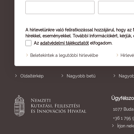
A hírlevelünkre való feliratkozással hozzájárul, hogy az
hírekkel, eseményekkel. További információkért, kérjük,
Az
adatvédelmi tájékoztatót
elfogadom.
Beletekintek a legutóbbi hírlevélbe
Hírlev
Oldaltérkép
Nagyobb betű
Nagyob
Ügyfélszo
1077 Budap
+36 1 795 
Írjon ne