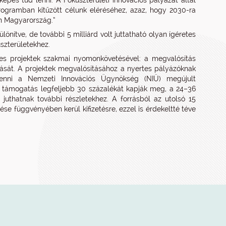
pes tud lenni. A Fókuszterületi innovációs pályázat által
ogramban kitűzött célunk eléréséhez, azaz, hogy 2030-ra
ön Magyarország.”
lönítve, de további 5 milliárd volt juttatható olyan ígéretes
szterületekhez.
es projektek szakmai nyomonkövetésével: a megvalósítás
ását. A projektek megvalósításához a nyertes pályázóknak
venni a Nemzeti Innovációs Ügynökség (NIÜ) megújult
a támogatás legfeljebb 30 százalékát kapják meg, a 24–36
uthatnak további részletekhez. A forrásból az utolsó 15
tése függvényében kerül kifizetésre, ezzel is érdekeltté téve