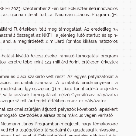
KFIH) 2023. szeptember 21-én kiírt Fókuszterületi innovációs
nt az újonnan felállított, a Neumann János Program 3+1
milliárd Ft értékben ítélt meg támogatást. Az eredetileg 35
asznált összeget az NKFIH a jelenleg futó startup és spin-
 ahol a meghirdetett 2 milliárd forintos kiírásra hatszoros
hatást kiváltó fejlesztéseire irányuló támogatási program
ntos keretre több mint 123 milliárd forint értékben érkeztek
iai és piaci szakértő vett részt. Az egyes pályázatokat a
ovációs testületek számára. A bírálatok eredményeként a
s mértékben. Így összesen 31 milliárd forint értékű projektek
f vállalkozások támogatását célzó Gyorsítósáv pályázatra
szegre 12 milliárd forint értékben érkeztek pályázatok.
mat szakmai szűrőjén átjutott pályázók következő lépésként
támogatói szerződés aláírása 2024 március végén várható.
at a Neumann János Programban megjelölt nagy témakörökre
ó veti fel a legégetőbb társadalmi és gazdasági kihívásokat,