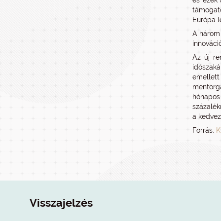
és ezek 
támogato
Európa l
A három f
innováci
Az új re
időszaká
emellet
mentorgá
hónapos 
százalékn
a kedvez
Forrás:
K
Visszajelzés