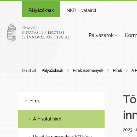
Pályázóknak
NKFI Hivatalról
Pályázatok
Korm
Ön itt áll:
Pályázóknak
Hírek, események
Hírek
A H
Tö
Hírek
in
A Hivatal hírei
2023. 