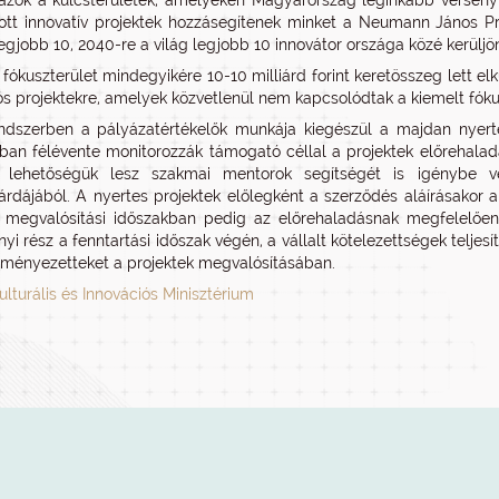
azok a kulcsterületek, amelyeken Magyarország leginkább versenyké
tt innovatív projektek hozzásegítenek minket a Neumann János Pr
egjobb 10, 2040-re a világ legjobb 10 innovátor országa közé kerülj
ókuszterület mindegyikére 10-10 milliárd forint keretösszeg lett elkü
ós projektekre, amelyek közvetlenül nem kapcsolódtak a kiemelt fóku
ndszerben a pályázatértékelők munkája kiegészül a majdan nyert
ban félévente monitorozzák támogató céllal a projektek előrehalad
t lehetőségük lesz szakmai mentorok segítségét is igénybe 
rdájából. A nyertes projektek előlegként a szerződés aláírásakor 
megvalósítási időszakban pedig az előrehaladásnak megfelelően j
yi rész a fenntartási időszak végén, a vállalt kötelezettségek teljesí
ményezetteket a projektek megvalósításában.
ulturális és Innovációs Minisztérium