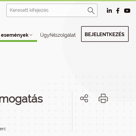
BEJELENTKEZÉS
, események
Ügyfélszolgálat
támogatás
perc