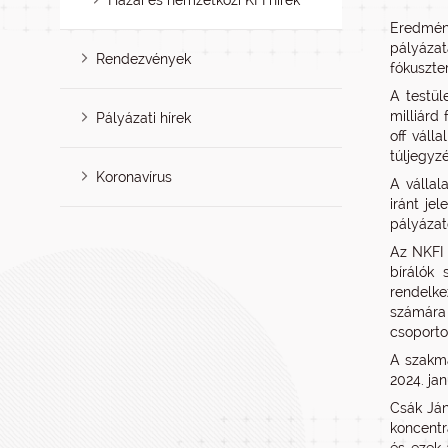
Hazai és nemzetközi KFI hírek
Eredmény
pályáza
Rendezvények
fókuszter
A testül
milliárd
Pályázati hírek
off váll
túljegyzé
Koronavírus
A vállal
iránt je
pályázat
Az NKFI 
bírálók 
rendelkez
számára 
csoporto
A szakma
2024. ja
Csák Ján
koncentr