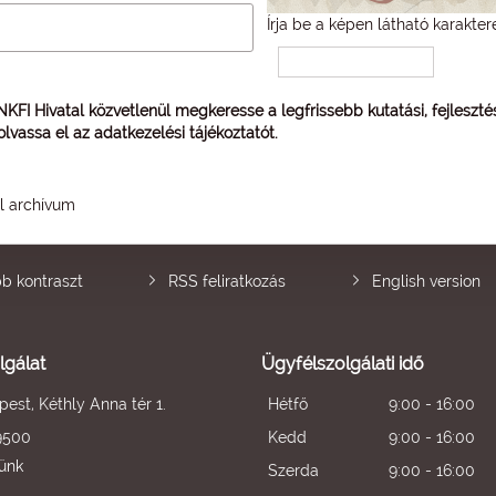
Írja be a képen látható karakter
 NKFI Hivatal közvetlenül megkeresse a legfrissebb kutatási, fejleszt
 olvassa el az
adatkezelési tájékoztatót
.
él archívum
b kontraszt
RSS feliratkozás
English version
lgálat
Ügyfélszolgálati idő
est, Kéthly Anna tér 1.
Hétfő
9:00 - 16:00
9500
Kedd
9:00 - 16:00
künk
Szerda
9:00 - 16:00