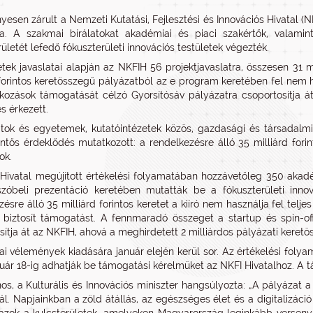
esen zárult a Nemzeti Kutatási, Fejlesztési és Innovációs Hivatal (N
ta. A szakmai bírálatokat akadémiai és piaci szakértők, valami
ületét lefedő fókuszterületi innovációs testületek végezték.
etek javaslatai alapján az NKFIH 56 projektjavaslatra, összesen 31 
 forintos keretösszegű pályázatból az e program keretében fel nem h
alkozások támogatását célzó Gyorsítósáv pályázatra csoportosítja át,
s érkezett.
atok és egyetemek, kutatóintézetek közös, gazdasági és társadalmi 
lentős érdeklődés mutatkozott: a rendelkezésre álló 35 milliárd fori
ok.
Hivatal megújított értékelési folyamatában hozzávetőleg 350 akadém
szóbeli prezentáció keretében mutatták be a fókuszterületi inn
ésre álló 35 milliárd forintos keretet a kiíró nem használja fel telje
biztosít támogatást. A fennmaradó összeget a startup és spin-of
sítja át az NKFIH, ahová a meghirdetett 2 milliárdos pályázati keretös
i vélemények kiadására január elején kerül sor. Az értékelési folya
nuár 18-ig adhatják be támogatási kérelmüket az NKFI Hivatalhoz. A 
os, a Kulturális és Innovációs miniszter hangsúlyozta: „A pályáz
ál. Napjainkban a zöld átállás, az egészséges élet és a digitalizáci