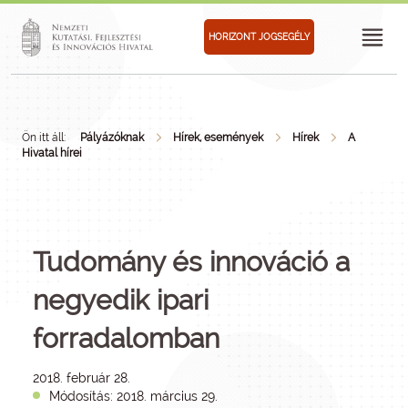
HORIZONT JOGSEGÉLY
Ön itt áll:
Pályázóknak
Hírek, események
Hírek
A
Hivatal hírei
Tudomány és innováció a
negyedik ipari
forradalomban
2018. február 28.
Módosítás: 2018. március 29.