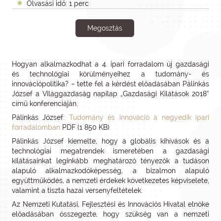
Olvasási idő: 1 perc
Megosztás
Hogyan alkalmazkodhat a 4. ipari forradalom új gazdasági
és technológiai körülményeihez a tudomány- és
innovációpolitika? – tette fel a kérdést előadásában Pálinkás
József a Világgazdaság napilap „Gazdasági Kilátások 2018”
című konferenciáján.
Pálinkás József:
Tudomány és innováció a negyedik ipari
forradalomban
PDF (1 850 KB)
Pálinkás József kiemelte, hogy a globális kihívások és a
technológiai megatrendek ismeretében a gazdasági
kilátásainkat leginkább meghatározó tényezők a tudáson
alapuló alkalmazkodóképesség, a bizalmon alapuló
együttműködés, a nemzeti érdekek következetes képviselete,
valamint a tiszta hazai versenyfeltételek.
Az Nemzeti Kutatási, Fejlesztési és Innovációs Hivatal elnöke
előadásában összegezte, hogy szükség van a nemzeti