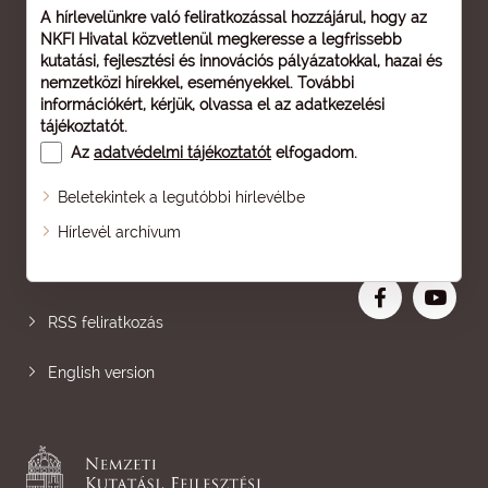
A hírlevelünkre való feliratkozással hozzájárul, hogy az
NKFI Hivatal közvetlenül megkeresse a legfrissebb
kutatási, fejlesztési és innovációs pályázatokkal, hazai és
nemzetközi hírekkel, eseményekkel. További
információkért, kérjük, olvassa el az
adatkezelési
tájékoztatót
.
Az
adatvédelmi tájékoztatót
elfogadom.
Beletekintek a legutóbbi hírlevélbe
Oldaltérkép
Hírlevél archívum
Nagyobb betű
RSS feliratkozás
English version