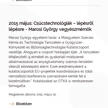
2015 május: Csúcstechnológiák – lépésről
lépésre - Marosi György vegyészmérnök
Marosi György egyetemi tanár, a Műegyetem Szerves
Kémia és Technológia Tanszékén a Gyógyszer-,
Környezeti és Biztonságtechnológiai Kutatócsoport
vezetője. Ahogyan a csoport honlapján írják: „A tanszéken
kifejlesztett új elméleti és gyakorlati módszerek
alkalmazásával az anyagtudomány számos területén
sikerült előrelépést elérni. Ezek eredményeként a
kutatócsoportot EU-projektek koordinálására és több
nemzetközi konferencia szervezésére kérték fel a
közelmúltban.” Kutatásaikat az OTKA is rendszeresen
támogatta.
Megjelenés dátuma: 2015. május 30.
Bővebben