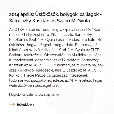
2014 április: Üstökösök, bolygók, csillagok -
Sárneczky Krisztán és Szabó M. Gyula
Az OTKA – Élet és Tudomány cikkpályázaton 2013-ban
második helyezést ért el Kiss L. László, Sárneczky
Krisztián és Szabó M. Gyula írása, a Vadászat a haldokló
üstökösre: hogyan fagyott meg a Hale–Bopp magja?
Mindhárom szerző csillagász, Szabó M. Gyula az ELTE
Gothard Asztrofizikai Obszervatórium Multidiszciplináris
Kutatóközpont igazgatója, az MTA doktora, Sárneczky
Krisztián az MTA CSFK CSI tudományos munkatársa, sok
száz kisbolygó felfedezője, Kiss L. László az MTA CSFK
Konkoly Thege Miklós Csillagászati Intézetének
tudományos igazgatóhelyettese, az MTA levelező tagja
(vele 2010-ben beszélgettünk).
Megjelenés dátuma: 2014. április 30.
Bővebben