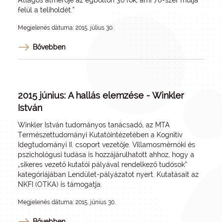
Átlagos átmérője az égbolton 36 fok, ami 70-szer múlja
felül a teliholdét.”
Megjelenés dátuma: 2015. július 30.
Bővebben
2015 június: A hallás elemzése - Winkler
István
Winkler István tudományos tanácsadó, az MTA
Természettudományi Kutatóintézetében a Kognitív
Idegtudományi II. csoport vezetője. Villamosmérnöki és
pszichológusi tudása is hozzájárulhatott ahhoz, hogy a
„sikeres vezető kutatói pályával rendelkező tudósok”
kategóriájában Lendület-pályázatot nyert. Kutatásait az
NKFI (OTKA) is támogatja.
Megjelenés dátuma: 2015. június 30.
Bővebben