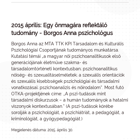
2015 április: Egy önmagára reflektáló
tudomány - Borgos Anna pszichológus
Borgos Anna az MTA TTK KPI Társadalom és Kulturális
Pszichológiai Csoportjának tudományos munkatársa.
Kutatási témái „a magyar női pszichoanalitikusok első
generációjának életműve szakma- és
társadalomtörténeti kontextusban; pszichoanalitikus
nőiség- és szexualitáselméletek; a szexuális orientációk
és szexuális kisebbségek pszichológiai és társadalmi
vonatkozásai; pszichoanalízis és nőirodalom”. Most futó
OTKA-projektjének címe: „A pszi-tudások mint
társadalmi diskurzusok – a humán tudományok a hatalmi
viszonyok kontextusában.” (A pszi-tudások körébe
sorolják a pszichológiát, a pszichiátriát, a pedagógiát, a
kriminológiát, a gyógypedagógiát.)
Megjelenés dátuma: 2015. április 30.