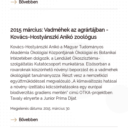
Bővebben
2015 március: Vadméhek az agrártájban -
Kovács-Hostyánszki Anikó zoológus
Kovács-Hostyánszki Anikó a Magyar Tudományos
Akadémia Ökológiai Központjának Ökológiai és Botanikai
Intézetében dolgozik, a Lendület Ökoszisztéma-
szolgáltatás Kutatócsoport munkatársa. Elsősorban a
rovaroknak köszönhető növényi beporzást és a vadméhek
ökológiáját tanulmányozza. Részt vesz a nemzetközi
együttműködéssel megvalósuló „A klímaváltozás hatásai
a növény-ízeltlábú kölcsönhatásokra egy európai
biodiverzitás gradiens mentén” című OTKA-projektben.
Tavaly elnyerte a Junior Prima Díjat.
Megjelenés dátuma: 2015. március 30.
Bővebben