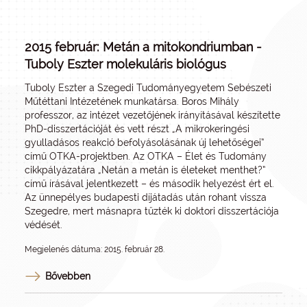
2015 február: Metán a mitokondriumban -
Tuboly Eszter molekuláris biológus
Tuboly Eszter a Szegedi Tudományegyetem Sebészeti
Műtéttani Intézetének munkatársa. Boros Mihály
professzor, az intézet vezetőjének irányításával készítette
PhD-disszertációját és vett részt „A mikrokeringési
gyulladásos reakció befolyásolásának új lehetőségei”
című OTKA-projektben. Az OTKA – Élet és Tudomány
cikkpályázatára „Netán a metán is életeket menthet?”
című írásával jelentkezett – és második helyezést ért el.
Az ünnepélyes budapesti díjátadás után rohant vissza
Szegedre, mert másnapra tűzték ki doktori disszertációja
védését.
Megjelenés dátuma: 2015. február 28.
Bővebben