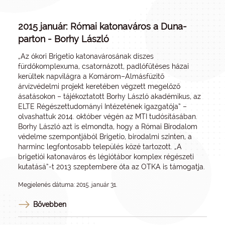
2015 január: Római katonaváros a Duna-
parton - Borhy László
„Az ókori Brigetio katonavárosának díszes
fürdőkomplexuma, csatornázott, padlófűtéses házai
kerültek napvilágra a Komárom–Almásfüzitő
árvízvédelmi projekt keretében végzett megelőző
ásatásokon – tájékoztatott Borhy László akadémikus, az
ELTE Régészettudományi Intézetének igazgatója” –
olvashattuk 2014. október végén az MTI tudósításában.
Borhy László azt is elmondta, hogy a Római Birodalom
védelme szempontjából Brigetio, birodalmi szinten, a
harminc legfontosabb település közé tartozott. „A
brigetiói katonaváros és légiótábor komplex régészeti
kutatásá”-t 2013 szeptembere óta az OTKA is támogatja.
Megjelenés dátuma: 2015. január 31.
Bővebben