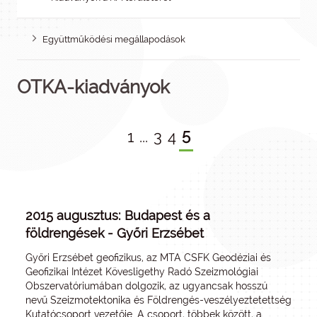
Együttműködési megállapodások
OTKA-kiadványok
5
1
...
3
4
2015 augusztus: Budapest és a
földrengések - Győri Erzsébet
Győri Erzsébet geofizikus, az MTA CSFK Geodéziai és
Geofizikai Intézet Kövesligethy Radó Szeizmológiai
Obszervatóriumában dolgozik, az ugyancsak hosszú
nevű Szeizmotektonika és Földrengés-veszélyeztetettség
Kutatócsoport vezetője. A csoport, többek között, a