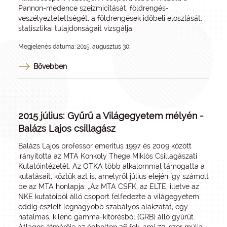
Pannon-medence szeizmicitását, földrengés-
veszélyeztetettségét, a földrengések időbeli eloszlását,
statisztikai tulajdonságait vizsgálja.
Megjelenés dátuma: 2015. augusztus 30.
Bővebben
2015 július: Gyűrű a Világegyetem mélyén -
Balázs Lajos csillagász
Balázs Lajos professor emeritus 1997 és 2009 között
irányította az MTA Konkoly Thege Miklós Csillagászati
Kutatóintézetét. Az OTKA több alkalommal támogatta a
kutatásait, köztük azt is, amelyről július elején így számolt
be az MTA honlapja: „Az MTA CSFK, az ELTE, illetve az
NKE kutatóiból álló csoport felfedezte a világegyetem
eddig észlelt legnagyobb szabályos alakzatát, egy
hatalmas, kilenc gamma-kitörésből (GRB) álló gyűrűt.