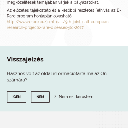
megközelítések témájában várják a pályázatokat.
Az előzetes tájékoztató és a későbbi részletes felhívás az E-
Rare program honlapján olvasható:
http://www.erare.eu/joint-call/9th-joint-call-european-
research-projects-rare-diseases-jtc-2017
Visszajelzés
Hasznos volt az oldal információtartalma az Ön
számára?
Nem ezt kerestem
IGEN
NEM