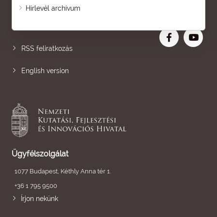
Oldaltérkép
Hírlevél archívum
Nagyobb betű
RSS feliratkozás
English version
Ügyfélszolgálat
1077 Budapest, Kéthly Anna tér 1.
+36 1 795 9500
Írjon nekünk