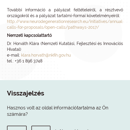
További információ a pályázat feltételeiről, a résztvevő
országokról és a pályázat tartalmi-formai követelményeiről:
http://www.neurodegenerationresearch.eu/initiatives/annual-
calls-for-proposals/open-calls/pathways-2017/
Nemzeti kapcsolattartó
Dr. Horváth Klára (Nemzeti Kutatási, Fejlesztési és Innovációs
Hivatal)
e-mail:
klara.horvath@nkfih.gov.hu
tel.: +36 1 896 3748
Visszajelzés
Hasznos volt az oldal információtartalma az Ön
számára?