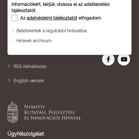
információkért, kérjük, olvassa el az
adatkezelési
tájékoztatót
.
Az
adatvédelmi tájékoztatót
elfogadom.
Beletekintek a legutóbbi hírlevélbe
Oldaltérkép
Hírlevél archívum
Nagyobb betű
RSS feliratkozás
English version
Ügyfélszolgálat