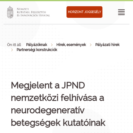
HORIZONT JOGSEGÉLY
Ön itt áll:
Pályázóknak
Hírek, események
Pályázati hírek
Partnerségi konstrukciók
Megjelent a JPND
nemzetközi felhívása a
neurodegeneratív
betegségek kutatóinak