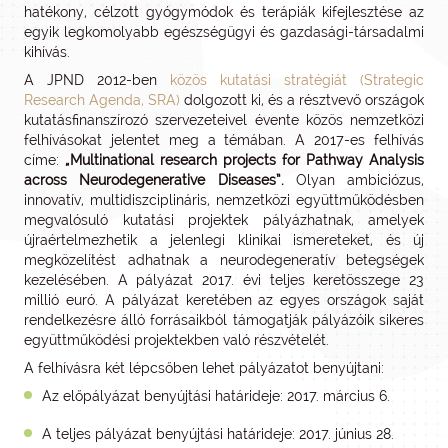
hatékony, célzott gyógymódok és terápiák kifejlesztése az
egyik legkomolyabb egészségügyi és gazdasági-társadalmi
kihívás.
A JPND 2012-ben
közös kutatási stratégiát (Strategic
Research Agenda, SRA)
dolgozott ki, és a résztvevő országok
kutatásfinanszírozó szervezeteivel évente közös nemzetközi
felhívásokat jelentet meg a témában. A 2017-es felhívás
címe:
„Multinational research projects for Pathway Analysis
across Neurodegenerative Diseases”.
Olyan ambiciózus,
innovatív, multidiszciplináris, nemzetközi együttműködésben
megvalósuló kutatási projektek pályázhatnak, amelyek
újraértelmezhetik a jelenlegi klinikai ismereteket, és új
megközelítést adhatnak a neurodegeneratív betegségek
kezelésében. A pályázat 2017. évi teljes keretösszege 23
millió euró. A pályázat keretében az egyes országok saját
rendelkezésre álló forrásaikból támogatják pályázóik sikeres
együttműködési projektekben való részvételét.
A felhívásra két lépcsőben lehet pályázatot benyújtani:
Az előpályázat benyújtási határideje: 2017. március 6.
A teljes pályázat benyújtási határideje: 2017. június 28.