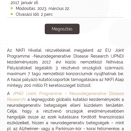
2017. január 16.
Módosítás: 2023. március 22.
Olvasási idő: 2 perc
Megosztás
Az NKFI Hivatal részvételével megjelent az EU Joint
Programme -Neurodegenerative Disease Research (JPND)
kezdeményezés 2017. évi közös nemzetközi felhívása.
Pályázatokat legalább 3 résztvevő országból származó,
maximum 7 tagú nemzetközi konzorciumok nyújthatnak be.
A hazai pályázó kutatócsoportok támogatására az NKFI Alap
mintegy 200 millió Ft keretösszeget biztosít.
A
JPND (Joint Programme – Neurodegenerative Disease
Research)
a legnagyobb globális kutatási kezdeményezés a
neurodegeneratív betegségek elleni küzdelem területén.
Célja, hogy a résztvevő országok eredményesebben
hangolják össze az ezek kutatására fordított finanszírozási
eszközeiket, hiszen a neurodegeneratív betegségek – mint
pl. az Alzheimer- vagy a Parkinson-kór – korai felismerése, a