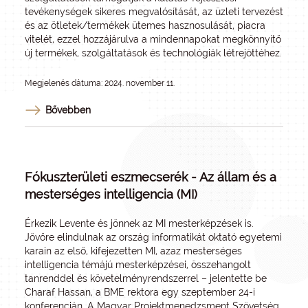
tevékenységek sikeres megvalósítását, az üzleti tervezést
és az ötletek/termékek ütemes hasznosulását, piacra
vitelét, ezzel hozzájárulva a mindennapokat megkönnyítő
új termékek, szolgáltatások és technológiák létrejöttéhez.
Megjelenés dátuma: 2024. november 11.
Bővebben
Fókuszterületi eszmecserék - Az állam és a
mesterséges intelligencia (MI)
Érkezik Levente és jönnek az MI mesterképzések is.
Jövőre elindulnak az ország informatikát oktató egyetemi
karain az első, kifejezetten MI, azaz mesterséges
intelligencia témájú mesterképzései, összehangolt
tanrenddel és követelményrendszerrel – jelentette be
Charaf Hassan, a BME rektora egy szeptember 24-i
konferencián. A Magyar Projektmenedzsment Szövetség