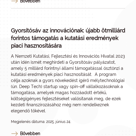
Bővebben
Gyorsítósáv az innovációnak: újabb ötmilliárd
forintos támogatás a kutatási eredmények
piaci hasznosítására
A Nemzeti Kutatási, Fejlesztési és Innovációs Hivatal 2023
után idén ismét meghirdeti a Gyorsítósáv pályázatot,
amely 5 milliárd forintnyi állami támogatással ösztönzi a
kutatási eredmények piaci hasznosítását. A program
célja azoknak a gyors növekedést ígérő mélytechnológiai
(ún. Deep Tech) startup vagy spin-off vállalkozásoknak a
támogatása, amelyek magas hozzáadott értékű,
költségigényes fejlesztéseket valósítanak meg, de ezek
kezdeti finanszírozásához még nem rendelkeznek
elegendő tőkével.
Megjelenés dátuma: 2025. június 24.
Bővebben