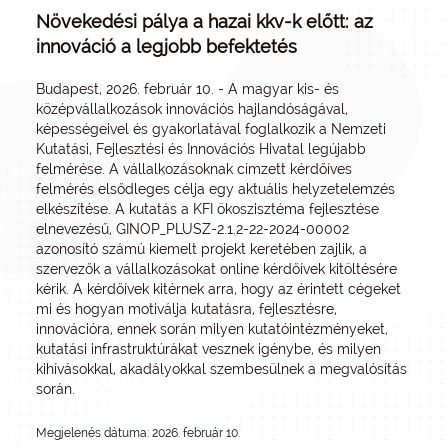
Növekedési pálya a hazai kkv-k előtt: az
innováció a legjobb befektetés
Budapest, 2026. február 10. - A magyar kis- és
középvállalkozások innovációs hajlandóságával,
képességeivel és gyakorlatával foglalkozik a Nemzeti
Kutatási, Fejlesztési és Innovációs Hivatal legújabb
felmérése. A vállalkozásoknak címzett kérdőíves
felmérés elsődleges célja egy aktuális helyzetelemzés
elkészítése. A kutatás a KFI ökoszisztéma fejlesztése
elnevezésű, GINOP_PLUSZ-2.1.2-22-2024-00002
azonosító számú kiemelt projekt keretében zajlik, a
szervezők a vállalkozásokat online kérdőívek kitöltésére
kérik. A kérdőívek kitérnek arra, hogy az érintett cégeket
mi és hogyan motiválja kutatásra, fejlesztésre,
innovációra, ennek során milyen kutatóintézményeket,
kutatási infrastruktúrákat vesznek igénybe, és milyen
kihívásokkal, akadályokkal szembesülnek a megvalósítás
során.
Megjelenés dátuma: 2026. február 10.