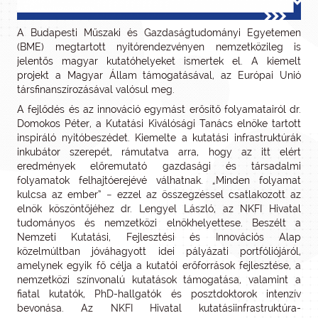
A Budapesti Műszaki és Gazdaságtudományi Egyetemen
(BME) megtartott nyitórendezvényen nemzetközileg is
jelentős magyar kutatóhelyeket ismertek el. A kiemelt
projekt a Magyar Állam támogatásával, az Európai Unió
társfinanszírozásával valósul meg.
A fejlődés és az innováció egymást erősítő folyamatairól dr.
Domokos Péter, a Kutatási Kiválósági Tanács elnöke tartott
inspiráló nyitóbeszédet. Kiemelte a kutatási infrastruktúrák
inkubátor szerepét, rámutatva arra, hogy az itt elért
eredmények előremutató gazdasági és társadalmi
folyamatok felhajtóerejévé válhatnak. „Minden folyamat
kulcsa az ember” − ezzel az összegzéssel csatlakozott az
elnök köszöntőjéhez dr. Lengyel László, az NKFI Hivatal
tudományos és nemzetközi elnökhelyettese. Beszélt a
Nemzeti Kutatási, Fejlesztési és Innovációs Alap
közelmúltban jóváhagyott idei pályázati portfóliójáról,
amelynek egyik fő célja a kutatói erőforrások fejlesztése, a
nemzetközi színvonalú kutatások támogatása, valamint a
fiatal kutatók, PhD-hallgatók és posztdoktorok intenzív
bevonása. Az NKFI Hivatal kutatásiinfrastruktúra-