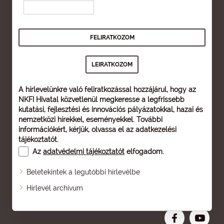
A hírlevelünkre való feliratkozással hozzájárul, hogy az
NKFI Hivatal közvetlenül megkeresse a legfrissebb
kutatási, fejlesztési és innovációs pályázatokkal, hazai és
nemzetközi hírekkel, eseményekkel. További
információkért, kérjük, olvassa el az
adatkezelési
tájékoztatót
.
Az
adatvédelmi tájékoztatót
elfogadom.
Beletekintek a legutóbbi hírlevélbe
Oldaltérkép
Hírlevél archívum
Nagyobb betű