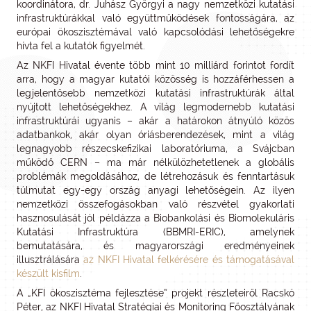
koordinátora, dr. Juhász Györgyi a nagy nemzetközi kutatási
infrastruktúrákkal való együttműködések fontosságára, az
európai ökoszisztémával való kapcsolódási lehetőségekre
hívta fel a kutatók figyelmét.
Az NKFI Hivatal évente több mint 10 milliárd forintot fordít
arra, hogy a magyar kutatói közösség is hozzáférhessen a
legjelentősebb nemzetközi kutatási infrastruktúrák által
nyújtott lehetőségekhez. A világ legmodernebb kutatási
infrastruktúrái ugyanis – akár a határokon átnyúló közös
adatbankok, akár olyan óriásberendezések, mint a világ
legnagyobb részecskefizikai laboratóriuma, a Svájcban
működő CERN – ma már nélkülözhetetlenek a globális
problémák megoldásához, de létrehozásuk és fenntartásuk
túlmutat egy-egy ország anyagi lehetőségein. Az ilyen
nemzetközi összefogásokban való részvétel gyakorlati
hasznosulását jól példázza a Biobankolási és Biomolekuláris
Kutatási Infrastruktúra (BBMRI-ERIC), amelynek
bemutatására, és magyarországi eredményeinek
illusztrálására
az NKFI Hivatal felkérésére és támogatásával
készült kisfilm
.
A „KFI ökoszisztéma fejlesztése” projekt részleteiről Racskó
Péter, az NKFI Hivatal Stratégiai és Monitoring Főosztályának