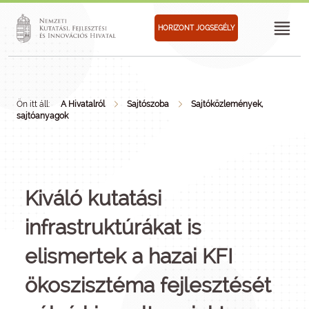
HORIZONT JOGSEGÉLY
Ön itt áll:
A Hivatalról
Sajtószoba
Sajtóközlemények,
sajtóanyagok
Kiváló kutatási
infrastruktúrákat is
elismertek a hazai KFI
ökoszisztéma fejlesztését