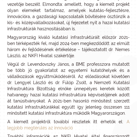
vezetője beszélt. Elmondta: amellett, hogy a kiemelt projekt
olyan elemeket tartalmaz, amelyek kutatás-fejlesztésre,
innovációra, a gazdasági kapcsolataik bővítésére ösztönzik a
kis- és középvállalkozásokat, új fejezetet nyit a hazai kutatási
infrastruktúrák hasznosításában is.
Magyarország kiváló kutatási infrastruktúráit először 2021-
ben térképezték fel, majd 2024-ben megkezdődött az elmúlt
három év fejlődésének értékelése – tájékoztatott dr. Nemes
László, az NKFI Hivatal szakértője.
Végül dr. Levendovszky János, a BME professzora mutatott
be több jó gyakorlatot az egyetemi kutatóhelyek és a
vállalkozások együttműködéséről. Az előadásokat követően
dr. Lengyel László és dr. Fülöp Zsolt, a Nemzeti Kutatási
Infrastruktúra Bizottság elnöke ünnepélyes keretek között
hatvanegy hazai kutatási infrastruktúra képviselőjének adott
át tanúsítványokat. A 2021-ben hasonló minősítést szerzett
kutatási infrastruktúrákkal együtt így jelenleg összesen 111
minősített kutatási infrastruktúra működik Magyarországon.
A kiemelt projektről további részletek itt érhetők el:
A
legjobb megtérülés az innováció
További információk az NKFI Hivatal által finanszírozott