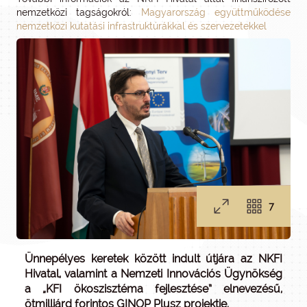
nemzetközi tagságokról:
Magyarország együttműködése
nemzetközi kutatási infrastruktúrákkal és szervezetekkel
7
Ünnepélyes keretek között indult útjára az NKFI
Hivatal, valamint a Nemzeti Innovációs Ügynökség
a „KFI ökoszisztéma fejlesztése” elnevezésű,
ötmilliárd forintos GINOP Plusz projektje.