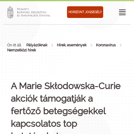
HORIZONT JOGSEGÉLY
Ön itt áll:
Pályázóknak
Hírek, események
Koronavírus
Nemzetközi hírek
A Marie Skłodowska-Curie
akciók támogatják a
fertőző betegségekkel
kapcsolatos top