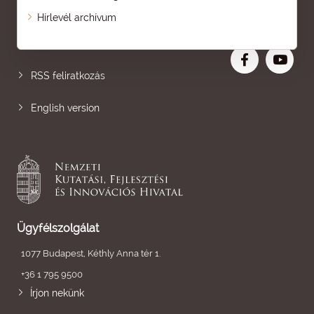
Oldaltérkép
Hírlevél archívum
Nagyobb betű
RSS feliratkozás
English version
Ügyfélszolgálat
1077 Budapest, Kéthly Anna tér 1.
+36 1 795 9500
Írjon nekünk