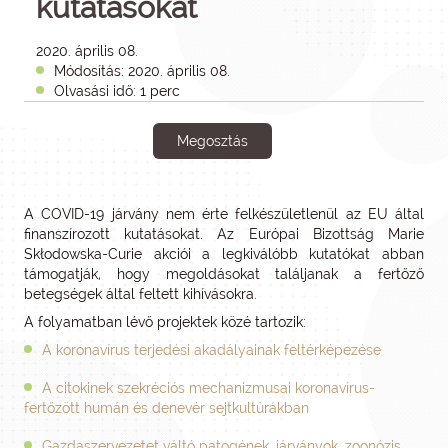
kutatásokat
2020. április 08.
Módosítás: 2020. április 08.
Olvasási idő: 1 perc
Megosztás
A COVID-19 járvány nem érte felkészületlenül az EU által
finanszírozott kutatásokat. Az Európai Bizottság Marie
Skłodowska-Curie akciói a legkiválóbb kutatókat abban
támogatják, hogy megoldásokat találjanak a fertőző
betegségek által feltett kihívásokra.
A folyamatban lévő projektek közé tartozik:
A koronavírus terjedési akadályainak feltérképezése
A citokinek szekréciós mechanizmusai koronavírus-
fertőzött humán és denevér sejtkultúrákban
Gazdaszervezetet váltó patogének, járványok, zoonózis