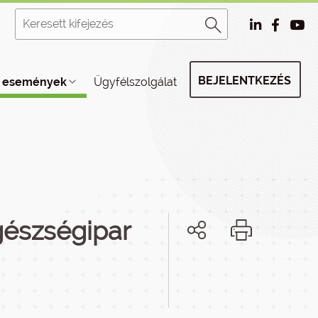
BEJELENTKEZÉS
, események
Ügyfélszolgálat
gészségipar