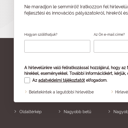
Ne maradjon le semmiről! Iratkozzon fel hírlevelü
fejlesztési és innovációs pályázatokról, hírekről 
Hogyan szólíthatjuk?
Az Ön e-mail címe?
A hírlevelünkre való feliratkozással hozzájárul, hogy az
hírekkel, eseményekkel. További információkért, kérjük,
Az
adatvédelmi tájékoztatót
elfogadom.
Beletekintek a legutóbbi hírlevélbe
Hírlev
Oldaltérkép
Nagyobb betű
Nagyob