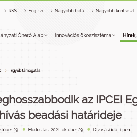
RSS
English
Nagyobb betű
Nagyobb kontraszt
ányzati Önerő Alap
Innovációs ökoszisztéma
Hírek
k
Egyéb támogatás
ghosszabbodik az IPCEI E
lhívás beadási határideje
któber 29.
Módosítás: 2021. október 29.
Olvasási idő: 1 perc