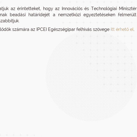
atjuk az érintetteket, hogy az Innovációs és Technológiai Miniszté
sának beadási határidejét a nemzetközi egyeztetéseken felmerül
abbítjuk.
lődők számára az IPCEI Egészségipar felhívás szövege
itt érhető el
.