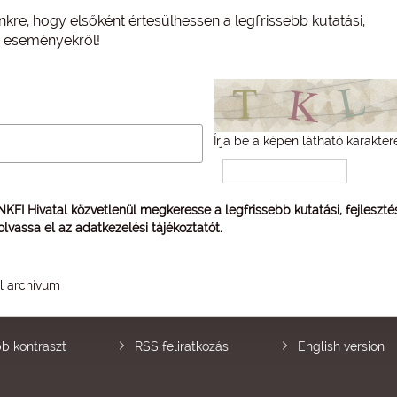
nkre, hogy elsőként értesülhessen a legfrissebb kutatási,
és eseményekről!
Írja be a képen látható karakter
 NKFI Hivatal közvetlenül megkeresse a legfrissebb kutatási, fejleszt
 olvassa el az
adatkezelési tájékoztatót
.
él archívum
b kontraszt
RSS feliratkozás
English version