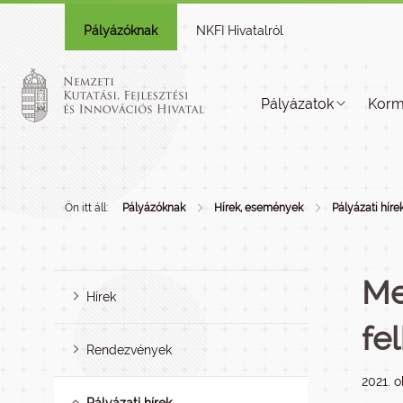
Pályázóknak
NKFI Hivatalról
Pályázatok
Korm
Ön itt áll:
Pályázóknak
Hírek, események
Pályázati híre
Me
Hírek
fe
Rendezvények
2021. o