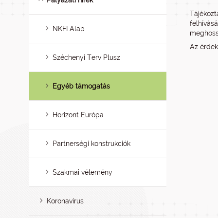
Pályázati hírek
Tájékozt
felhívá
NKFI Alap
meghossz
Az érdek
Széchenyi Terv Plusz
Egyéb támogatás
Horizont Európa
Partnerségi konstrukciók
Szakmai vélemény
Koronavírus