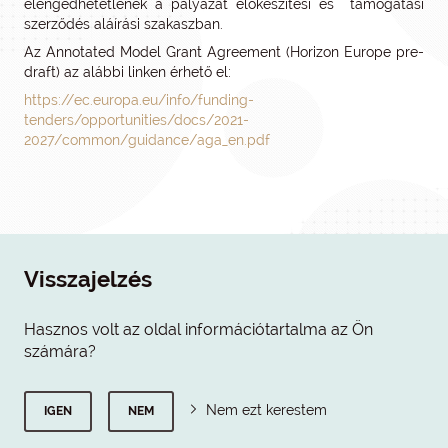
elengedhetetlenek a pályázat előkészítési és támogatási
szerződés aláírási szakaszban.
Az Annotated Model Grant Agreement (Horizon Europe pre-
draft) az alábbi linken érhető el:
https://ec.europa.eu/info/funding-
tenders/opportunities/docs/2021-
2027/common/guidance/aga_en.pdf
Visszajelzés
Hasznos volt az oldal információtartalma az Ön
számára?
Nem ezt kerestem
IGEN
NEM