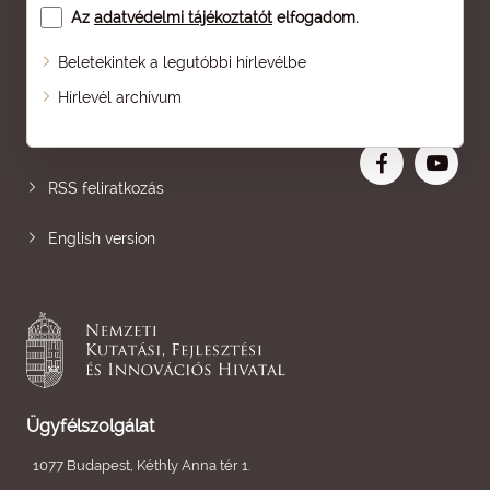
Az
adatvédelmi tájékoztatót
elfogadom.
Beletekintek a legutóbbi hírlevélbe
Oldaltérkép
Hírlevél archívum
Nagyobb betű
RSS feliratkozás
English version
Ügyfélszolgálat
1077 Budapest, Kéthly Anna tér 1.