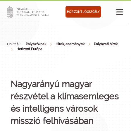
HORIZONT JOGSEGÉLY
Ön itt áll:
Pályázóknak
Hírek, események
Pályázati hírek
Horizont Európa
Nagyarányú magyar
részvétel a klímasemleges
és intelligens városok
misszió felhívásában