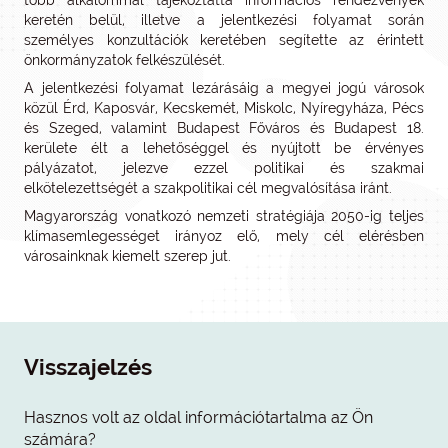
több alkalommal tájékoztatta információs rendezvények
keretén belül, illetve a jelentkezési folyamat során
személyes konzultációk keretében segítette az érintett
önkormányzatok felkészülését.
A jelentkezési folyamat lezárásáig a megyei jogú városok
közül Érd, Kaposvár, Kecskemét, Miskolc, Nyíregyháza, Pécs
és Szeged, valamint Budapest Főváros és Budapest 18.
kerülete élt a lehetőséggel és nyújtott be érvényes
pályázatot, jelezve ezzel politikai és szakmai
elkötelezettségét a szakpolitikai cél megvalósítása iránt.
Magyarország vonatkozó nemzeti stratégiája 2050-ig teljes
klímasemlegességet irányoz elő, mely cél elérésben
városainknak kiemelt szerep jut.
Visszajelzés
Hasznos volt az oldal információtartalma az Ön
számára?