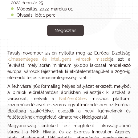
2022. február 25.
Módosítás: 2022. március 01.
Olvasási idő: 1 perc
Megosztás
Tavaly november 25-én nyitotta meg az Európai Bizottság
klímasemleges és intelligens városok misszió
ja azt a
felhívást, mely során minimum 50.000 lakossal rendelkező
európai városok fejezhették ki elkötelezettségüket a 2050-ig
elérendő teljes klímasemlegesség iránt.
A felhívásra 362 formailag helyes pályázat érkezett, melyből
a bírálok előreláthatóan áprilisban választják ki azokat a
városokat, melyek a
NetZeroCities
missziós platform
közreműködésével és szoros együttműködésben az Európai
Bizottság szakértőivel elkezdik a helyi igényeiknek és
feltételeiknek megfelelő klímatervek kidolgozását.
Magyarország érdekelt és megfelelő lakosságszámú
városait a NKFI Hivatal és az Express Innovation Agency