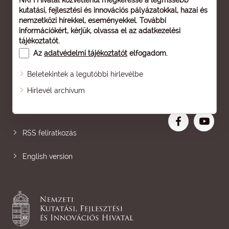
NKFI Hivatal közvetlenül megkeresse a legfrissebb
kutatási, fejlesztési és innovációs pályázatokkal, hazai és
nemzetközi hírekkel, eseményekkel. További
információkért, kérjük, olvassa el az
adatkezelési
tájékoztatót
.
Az
adatvédelmi tájékoztatót
elfogadom.
Beletekintek a legutóbbi hírlevélbe
Oldaltérkép
Hírlevél archívum
Nagyobb betű
RSS feliratkozás
English version