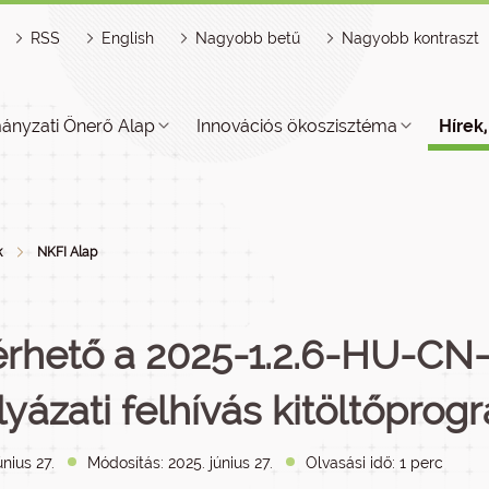
RSS
English
Nagyobb betű
Nagyobb kontraszt
ányzati Önerő Alap
Innovációs ökoszisztéma
Hírek
k
NKFI Alap
érhető a 2025-1.2.6-HU-C
lyázati felhívás kitöltőprog
únius 27.
Módosítás: 2025. június 27.
Olvasási idő: 1 perc