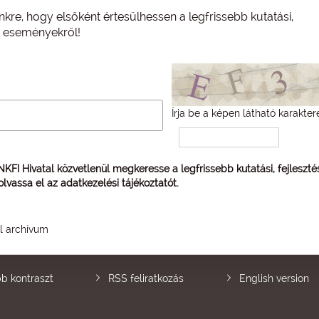
nkre, hogy elsőként értesülhessen a legfrissebb kutatási,
és eseményekről!
Írja be a képen látható karakter
 NKFI Hivatal közvetlenül megkeresse a legfrissebb kutatási, fejleszt
 olvassa el az
adatkezelési tájékoztatót
.
él archívum
b kontraszt
RSS feliratkozás
English version