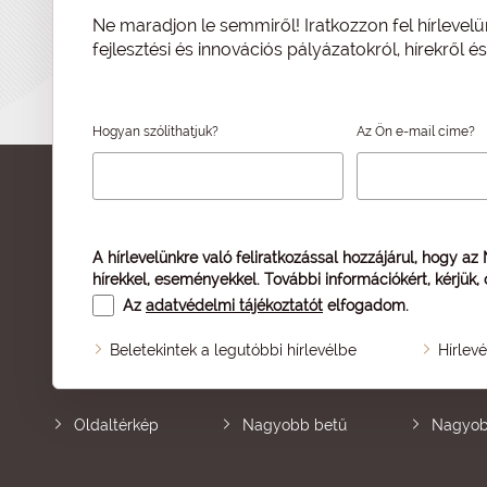
Ne maradjon le semmiről! Iratkozzon fel hírlevelü
fejlesztési és innovációs pályázatokról, hírekről 
Hogyan szólíthatjuk?
Az Ön e-mail címe?
A hírlevelünkre való feliratkozással hozzájárul, hogy az
hírekkel, eseményekkel. További információkért, kérjük,
Az
adatvédelmi tájékoztatót
elfogadom.
Beletekintek a legutóbbi hírlevélbe
Hírlev
Oldaltérkép
Nagyobb betű
Nagyob