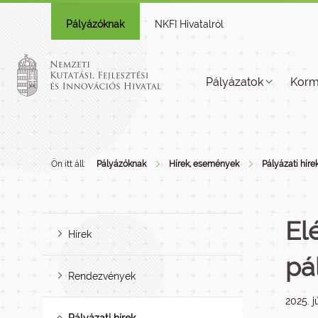
Pályázóknak
NKFI Hivatalról
Pályázatok
Korm
Ön itt áll:
Pályázóknak
Hírek, események
Pályázati híre
El
Hírek
pá
Rendezvények
2025. j