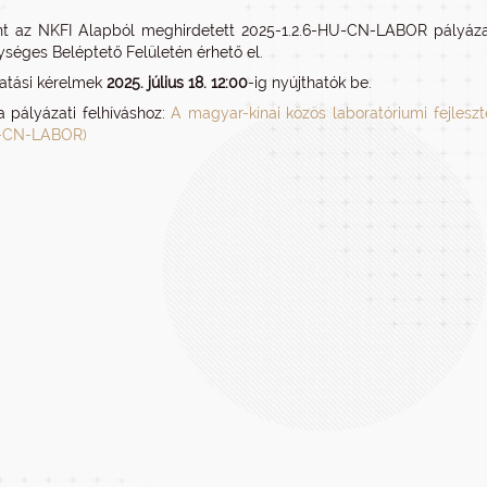
t az NKFI Alapból meghirdetett 2025-1.2.6-HU-CN-LABOR pályázat
ységes Beléptető Felületén érhető el.
atási kérelmek
2025. július 18. 12:00
-ig nyújthatók be.
 pályázati felhíváshoz:
A magyar-kínai közös laboratóriumi fejles
U-CN-LABOR)