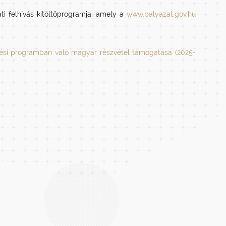
i felhívás kitöltőprogramja, amely a
www.palyazat.gov.hu
ztési programban való magyar részvétel támogatása (2025-