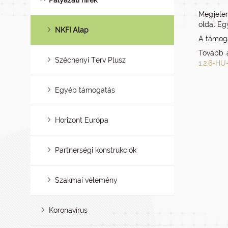
Pályázati hírek
Megjelen
oldal Eg
NKFI Alap
A támog
Tovább a
Széchenyi Terv Plusz
1.2.6-H
Egyéb támogatás
Horizont Európa
Partnerségi konstrukciók
Szakmai vélemény
Koronavírus